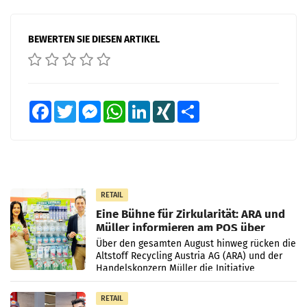
BEWERTEN SIE DIESEN ARTIKEL
Facebook
Twitter
Messenger
WhatsApp
LinkedIn
XING
Teilen
RETAIL
Eine Bühne für Zirkularität: ARA und
Müller informieren am POS über
Kreislauffähigkeit
Über den gesamten August hinweg rücken die
Altstoff Recycling Austria AG (ARA) und der
Handelskonzern Müller die Initiative
„Kreislauf-Helden“ in allen österreichischen
Müller-Filialen
RETAIL