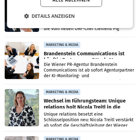
Stiftungsrat Lederer wehrt sich in
den SN gegen Vorwürfe
DETAILS ANZEIGEN
Mehrere Themen beschäftigen derzeit den
ORF. Am Dienstag soll im Stiftungsrat über
die vom neuen ORF-Chef Clemens Pig
vorgeschlagenen Besetzungen für die
Direktionen abgestimmt werden.
MARKETING & MEDIA
Brandenstein Communications ist
künftig Partner von OtterlyAI
Die Wiener PR-Agentur Brandenstein
Communications ist ab sofort Agenturpartner
der KI-Monitoring- und
Optimierungsplattform OtterlyAI. Damit baut
die Agentur ihr Leistungsportfolio
MARKETING & MEDIA
Wechsel im Führungsteam: Unique
relations holt Nicola Treitl in die
Geschäftsleitung
Unique relations besetzt eine
Schlüsselposition neu: Nicola Treitl verstärkt
ab sofort die Geschäftsleitung der Wiener
PR-Agentur an der Seite von Josef Kalina und
Anna Kalina-Mahr.
MARKETING & MEDIA