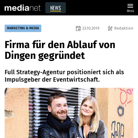
menu
NEWS
Menü
event
draw
23.10.2019
Redaktion
MARKETING & MEDIA
Firma für den Ablauf von
Dingen gegründet
Full Strategy-Agentur positioniert sich als
Impulsgeber der Eventwirtschaft.