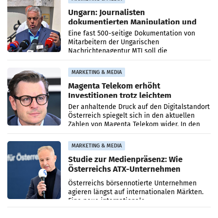
Ungarn: Journalisten
dokumentierten Manipulation und
Zensur
Eine fast 500-seitige Dokumentation von
Mitarbeitern der Ungarischen
Nachrichtenagentur MTI soll die
systematische Nachrichten-Manipulation und
Zensur bei der Agentur während der Zeit
MARKETING & MEDIA
Magenta Telekom erhöht
Investitionen trotz leichtem
Umsatzrückgang
Der anhaltende Druck auf den Digitalstandort
Österreich spiegelt sich in den aktuellen
Zahlen von Magenta Telekom wider. In den
ersten sechs Monaten des laufenden Jahres
verzeichnete
MARKETING & MEDIA
Studie zur Medienpräsenz: Wie
Österreichs ATX-Unternehmen
international wahrgenommen
Österreichs börsennotierte Unternehmen
werden
agieren längst auf internationalen Märkten.
Eine neue internationale
Medienresonanzanalyse untersucht die