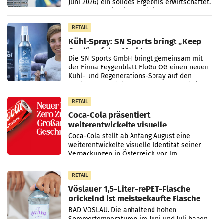
Juni 2026) ein solides Ergebnis erwirtschaftet.
Der Umsatz stieg im Vergleich zur
Vorjahresperiode
RETAIL
Kühl-Spray: SN Sports bringt „Keep
Cool“ auf den Markt
Die SN Sports GmbH bringt gemeinsam mit
der Firma Feygenblatt FloGu OG einen neuen
Kühl- und Regenerations-Spray auf den
Markt. Das Produkt namens „Keep Cool“ ist zu
100 Prozent
RETAIL
Coca-Cola präsentiert
weiterentwickelte visuelle
Markenidentität
Coca-Cola stellt ab Anfang August eine
weiterentwickelte visuelle Identität seiner
Verpackungen in Österreich vor. Im
Mittelpunkt des Redesigns stehen zentrale
Gestaltungselemente
RETAIL
Vöslauer 1,5-Liter-rePET-Flasche
prickelnd ist meistgekaufte Flasche
Österreichs
BAD VÖSLAU. Die anhaltend hohen
Sommertemperaturen im Juni und Juli haben