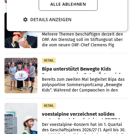
ALLE ABLEHNEN
Sektionschefs im Justizministerium, Christian
Pilnacek, auf sensible
MARKETING & MEDIA
DETAILS ANZEIGEN
Stiftungsrat Lederer wehrt sich in
den SN gegen Vorwürfe
Mehrere Themen beschäftigen derzeit den
ORF. Am Dienstag soll im Stiftungsrat über
die vom neuen ORF-Chef Clemens Pig
vorgeschlagenen Besetzungen für die
Direktionen abgestimmt werden.
RETAIL
Bipa unterstützt Bewegte Kids
Sommercamps im Osten Österreichs
Bereits zum zweiten Mal begleitet Bipa das
polysportive Sommersportcamp „Bewegte
Kids“. Während der Campwochen in den
Monaten Juli und August versorgt das
Unternehmen Kinder sowie
RETAIL
voestalpine verzeichnet solides
erstes Quartal und steigert EBITDA
Der voestalpine-Konzern hat im 1. Quartal
des Geschäftsjahres 2026/27 (1. April bis 30.