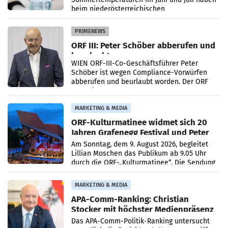
beim niederösterreichischen
Getränkehersteller Vöslauer zu deutlichen
Absatzzuwächsen geführt. Während
PRIMENEWS
ORF III: Peter Schöber abberufen und
beurlaubt
WIEN ORF-III-Co-Geschäftsführer Peter
Schöber ist wegen Compliance-Vorwürfen
abberufen und beurlaubt worden. Der ORF
bestätigte gegenüber der APA entsprechende
Medienberichte.
MARKETING & MEDIA
ORF-Kulturmatinee widmet sich 20
Jahren Grafenegg Festival und Peter
Simonischek
Am Sonntag, dem 9. August 2026, begleitet
Lillian Moschen das Publikum ab 9.05 Uhr
durch die ORF-„Kulturmatinee“. Die Sendung
startet mit der Dokumentation „20 Jahre
Grafenegg
MARKETING & MEDIA
APA-Comm-Ranking: Christian
Stocker mit höchster Medienpräsenz
im Juli
Das APA-Comm-Politik-Ranking untersucht