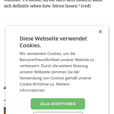
sich definitiv sehen bzw. hören lassen.“ (red)
×
BEWERTEN SIE DIESEN ARTIKEL
Diese Webseite verwendet
Cookies.
Wir verwenden Cookies, um die
Facebook
Twitter
Messenger
WhatsApp
LinkedIn
XING
Teilen
Benutzerfreundlichkeit unserer Website zu
verbessern. Durch die weitere Nutzung
unserer Webseite stimmen Sie der
Verwendung von Cookies gemäß unserer
Cookie-Richtlinie zu.
Weitere
MARKETING & MEDIA
Informationen
Pilnacek-U-Ausschuss - Presserat
fordert sensible Berichterstattung
ALLE AKZEPTIEREN
WIEN Der Presserat fordert Medienvertreter
dazu auf, im U-Ausschuss zu den
Ermittlungen rund um das Ableben des Ex-