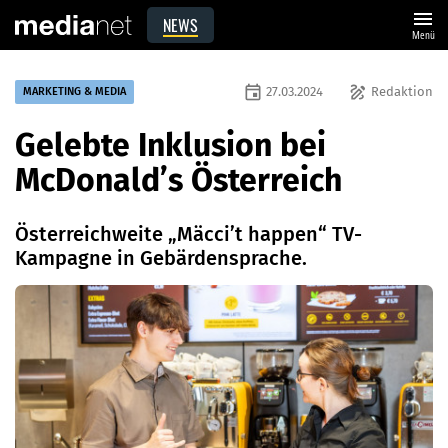
menu
NEWS
Menü
event
draw
27.03.2024
Redaktion
MARKETING & MEDIA
Gelebte Inklusion bei
McDonald’s Österreich
Österreichweite „Mäcci’t happen“ TV-
Kampagne in Gebärdensprache.