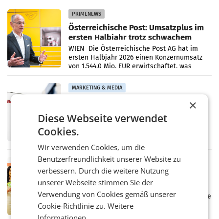
PRIMENEWS
Österreichische Post: Umsatzplus im
ersten Halbjahr trotz schwachem
Briefgeschäft
WIEN Die Österreichische Post AG hat im
ersten Halbjahr 2026 einen Konzernumsatz
von 1.544,0 Mio. EUR erwirtschaftet, was
einem Plus von 3,8 Prozent gegenüber dem
Vergleichszeitraum
MARKETING & MEDIA
ProSiebenSat.1 spart und macht
×
überraschend viel Gewinn
Diese Webseite verwendet
UNTERFÖHRING/MAILAND/AMSTERDAM. Der
Fernsehkonzern ProSiebenSat.1 hat im
Cookies.
Frühjahr dank Kostensenkungen operativ
wieder Gewinn gemacht und die
Wir verwenden Cookies, um die
Markterwartung deutlich übertroffen.
Benutzerfreundlichkeit unserer Website zu
RETAIL
verbessern. Durch die weitere Nutzung
Eine Bühne für Zirkularität: ARA und
unserer Webseite stimmen Sie der
Müller informieren am POS über
Verwendung von Cookies gemäß unserer
Kreislauffähigkeit
Über den gesamten August hinweg rücken die
Altstoff Recycling Austria AG (ARA) und der
Cookie-Richtlinie zu.
Weitere
Handelskonzern Müller die Initiative
Informationen