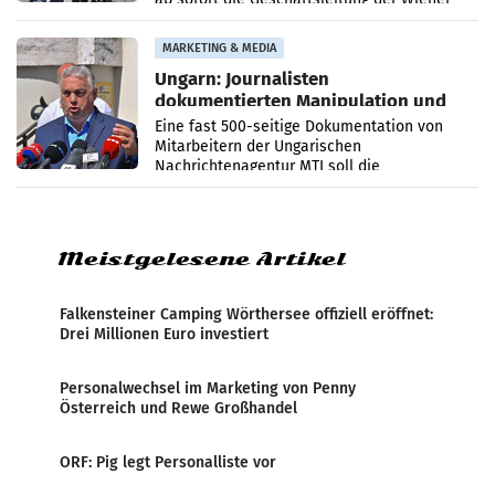
PR-Agentur an der Seite von Josef Kalina und
Anna Kalina-Mahr.
MARKETING & MEDIA
Ungarn: Journalisten
dokumentierten Manipulation und
Zensur
Eine fast 500-seitige Dokumentation von
Mitarbeitern der Ungarischen
Nachrichtenagentur MTI soll die
systematische Nachrichten-Manipulation und
Zensur bei der Agentur während der Zeit
Meistgelesene Artikel
Falkensteiner Camping Wörthersee offiziell eröffnet:
Drei Millionen Euro investiert
Personalwechsel im Marketing von Penny
Österreich und Rewe Großhandel
ORF: Pig legt Personalliste vor