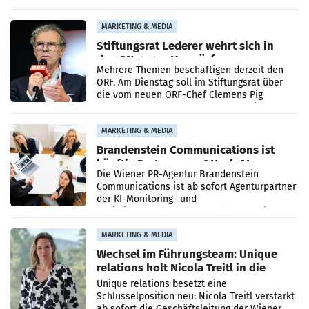
Ergebnis gegenüber Juli 2025 mehr als
verdoppelte (+102
MARKETING & MEDIA
Stiftungsrat Lederer wehrt sich in
den SN gegen Vorwürfe
Mehrere Themen beschäftigen derzeit den
ORF. Am Dienstag soll im Stiftungsrat über
die vom neuen ORF-Chef Clemens Pig
vorgeschlagenen Besetzungen für die
Direktionen abgestimmt werden.
MARKETING & MEDIA
Brandenstein Communications ist
künftig Partner von OtterlyAI
Die Wiener PR-Agentur Brandenstein
Communications ist ab sofort Agenturpartner
der KI-Monitoring- und
Optimierungsplattform OtterlyAI. Damit baut
die Agentur ihr Leistungsportfolio
MARKETING & MEDIA
Wechsel im Führungsteam: Unique
relations holt Nicola Treitl in die
Geschäftsleitung
Unique relations besetzt eine
Schlüsselposition neu: Nicola Treitl verstärkt
ab sofort die Geschäftsleitung der Wiener