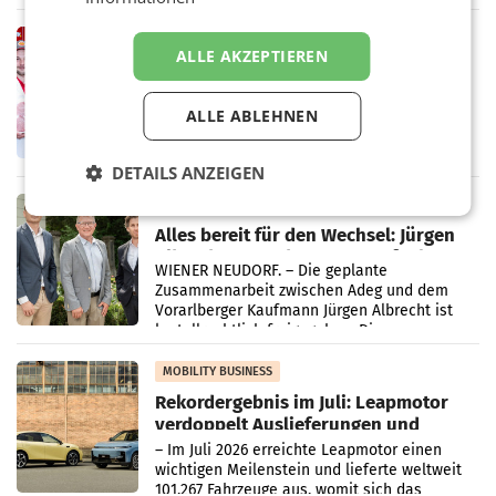
„Kreislauf-Helden“ in allen österreichischen
Müller-Filialen
RETAIL
ALLE AKZEPTIEREN
Penny modernisiert zwei Filialen in
Ober- und Niederösterreich
WIENER NEUDORF. – Im Rahmen einer
ALLE ABLEHNEN
laufenden Modernisierungsoffensive
erneuert Penny zwei Filialen in Nieder- und
Oberösterreich. Die beiden Standorte liegen
DETAILS ANZEIGEN
in Haag sowie im rund
RETAIL
Alles bereit für den Wechsel: Jürgen
Albrecht setzt ab 1.1.2027 auf Adeg
WIENER NEUDORF. – Die geplante
Zusammenarbeit zwischen Adeg und dem
Vorarlberger Kaufmann Jürgen Albrecht ist
kartellrechtlich freigegeben: Die
Bundeswettbewerbsbehörde und der
Bundeskartellanwalt
MOBILITY BUSINESS
Rekordergebnis im Juli: Leapmotor
verdoppelt Auslieferungen und
überschreitet die 100.000er-Marke
– Im Juli 2026 erreichte Leapmotor einen
wichtigen Meilenstein und lieferte weltweit
101.267 Fahrzeuge aus, womit sich das