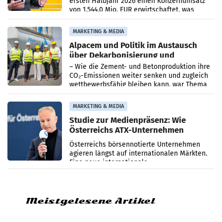
ersten Halbjahr 2026 einen Konzernumsatz
von 1.544,0 Mio. EUR erwirtschaftet, was
einem Plus von 3,8 Prozent gegenüber dem
Vergleichszeitraum
MARKETING & MEDIA
Alpacem und Politik im Austausch
über Dekarbonisierung und
Energiepreise
– Wie die Zement- und Betonproduktion ihre
CO₂-Emissionen weiter senken und zugleich
wettbewerbsfähig bleiben kann, war Thema
eines Treffens zwischen Staatssekretärin
Elisabeth
MARKETING & MEDIA
Studie zur Medienpräsenz: Wie
Österreichs ATX-Unternehmen
international wahrgenommen
Österreichs börsennotierte Unternehmen
werden
agieren längst auf internationalen Märkten.
Eine neue internationale
Medienresonanzanalyse untersucht die
weltweite Berichterstattung über
Meistgelesene Artikel