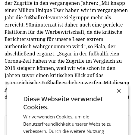
der Zugriffe in den vergangenen Jahren: „Mit knapp
einer Million Unique User haben wir im vergangenen
Jahr die fußballrelevante Zielgruppe mehr als
erreicht. 90minuten.at ist daher auch eine perfekte
Plattform für die Werbewirtschaft, da die kritische
Berichterstattung für unsere Leser extrem
authentisch wahrgenommen wird”, so Fiala, der
abschließend ergänzt: „Sogar in der fußballfreien
Corona-Zeit haben wir die Zugriffe im Vergleich zu
2019 steigern können, weil wir wie schon in den
Jahren zuvor einen kritischen Blick auf das
österreichische Fußballgeschehen werfen. Mit diesem
×
Alleinstellungsmerkmal werden wir auch in Zukunft
die Relevanz von 90minuten.at weiter erhöhen.” (red)
Diese Webseite verwendet
Cookies.
Wir verwenden Cookies, um die
Benutzerfreundlichkeit unserer Website zu
BEWERTEN SIE DIESEN ARTIKEL
verbessern. Durch die weitere Nutzung