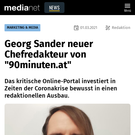
menu
NEWS
Menü
event
draw
01.03.2021
Redaktion
MARKETING & MEDIA
Georg Sander neuer
Chefredakteur von
"90minuten.at"
Das kritische Online-Portal investiert in
Zeiten der Coronakrise bewusst in einen
redaktionellen Ausbau.