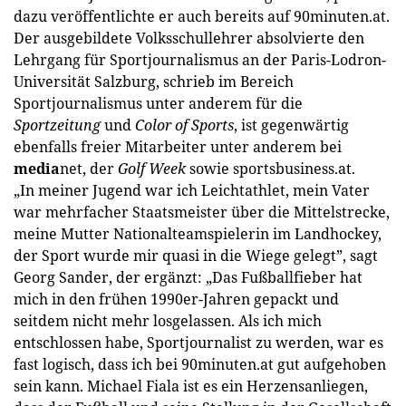
dazu veröffentlichte er auch bereits auf 90minuten.at.
Der ausgebildete Volksschullehrer absolvierte den
Lehrgang für Sportjournalismus an der Paris-Lodron-
Universität Salzburg, schrieb im Bereich
Sportjournalismus unter anderem für die
Sportzeitung
und
Color of Sports
, ist gegenwärtig
ebenfalls freier Mitarbeiter unter anderem bei
media
net, der
Golf Week
sowie sportsbusiness.at.
„In meiner Jugend war ich Leichtathlet, mein Vater
war mehrfacher Staatsmeister über die Mittelstrecke,
meine Mutter Nationalteamspielerin im Landhockey,
der Sport wurde mir quasi in die Wiege gelegt”, sagt
Georg Sander, der ergänzt: „Das Fußballfieber hat
mich in den frühen 1990er-Jahren gepackt und
seitdem nicht mehr losgelassen. Als ich mich
entschlossen habe, Sportjournalist zu werden, war es
fast logisch, dass ich bei 90minuten.at gut aufgehoben
sein kann. Michael Fiala ist es ein Herzensanliegen,