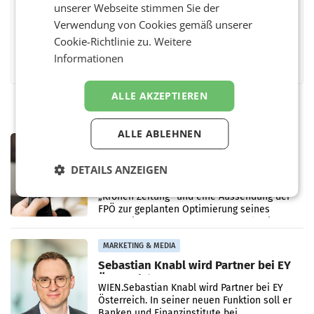
unserer Webseite stimmen Sie der
Verwendung von Cookies gemäß unserer
Cookie-Richtlinie zu.
Weitere
Facebook
Twitter
Messenger
WhatsApp
LinkedIn
XING
Teilen
Informationen
ALLE AKZEPTIEREN
ALLE ABLEHNEN
MARKETING & MEDIA
ORF weist Berichte über Abschaltung
DETAILS ANZEIGEN
von TV- und Radioempfang zurück
– Der ORF weist eine Berichterstattung der
„Kronen Zeitung“ und eine Aussendung der
FPÖ zur geplanten Optimierung seines
terrestrischen Sendernetzes zurück. Die
Darstellung,
MARKETING & MEDIA
Sebastian Knabl wird Partner bei EY
Österreich
WIEN.Sebastian Knabl wird Partner bei EY
Österreich. In seiner neuen Funktion soll er
Banken und Finanzinstitute bei