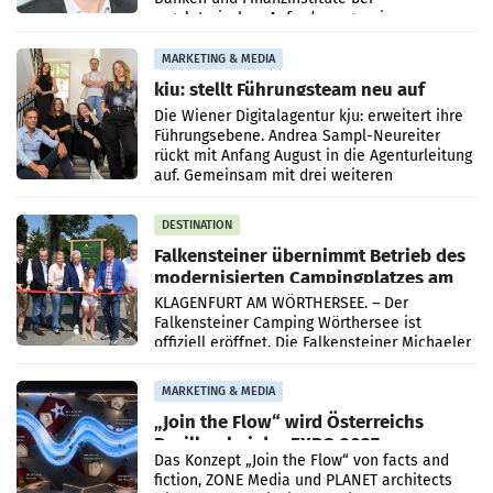
regulatorischen Anforderungen, im
Risikomanagement und bei
Transformationsprojekten
MARKETING & MEDIA
kju: stellt Führungsteam neu auf
Die Wiener Digitalagentur kju: erweitert ihre
Führungsebene. Andrea Sampl-Neureiter
rückt mit Anfang August in die Agenturleitung
auf. Gemeinsam mit drei weiteren
Neubesetzungen entsteht
DESTINATION
Falkensteiner übernimmt Betrieb des
modernisierten Campingplatzes am
Wörthersee
KLAGENFURT AM WÖRTHERSEE. – Der
Falkensteiner Camping Wörthersee ist
offiziell eröffnet. Die Falkensteiner Michaeler
Tourism Group (FMTG) und die Stadtwerke
Klagenfurt haben den
MARKETING & MEDIA
„Join the Flow“ wird Österreichs
Pavillon bei der EXPO 2027
Das Konzept „Join the Flow“ von facts and
fiction, ZONE Media und PLANET architects