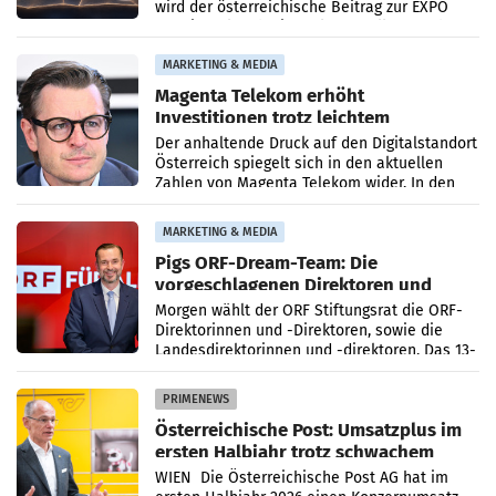
wird der österreichische Beitrag zur EXPO
2027 in Belgrad. Die Weltausstellung findet
von 15.
MARKETING & MEDIA
Magenta Telekom erhöht
Investitionen trotz leichtem
Umsatzrückgang
Der anhaltende Druck auf den Digitalstandort
Österreich spiegelt sich in den aktuellen
Zahlen von Magenta Telekom wider. In den
ersten sechs Monaten des laufenden Jahres
verzeichnete
MARKETING & MEDIA
Pigs ORF-Dream-Team: Die
vorgeschlagenen Direktoren und
Direktorinnen
Morgen wählt der ORF Stiftungsrat die ORF-
Direktorinnen und -Direktoren, sowie die
Landesdirektorinnen und -direktoren. Das 13-
köpfige Wunschteam des ab 1. Jänner 2027
amtierenden
PRIMENEWS
Österreichische Post: Umsatzplus im
ersten Halbjahr trotz schwachem
Briefgeschäft
WIEN Die Österreichische Post AG hat im