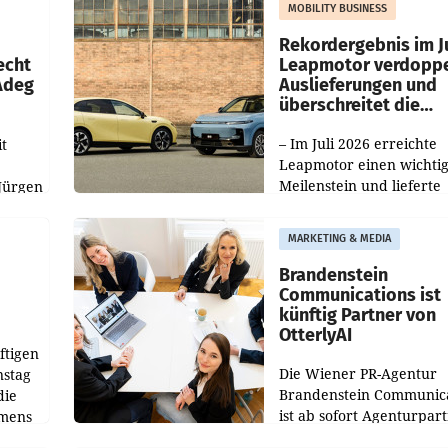
MOBILITY BUSINESS
Haag sowie im rund
ilialen
Rekordergebnis im Ju
echt
Leapmotor verdoppe
 Adeg
Auslieferungen und
überschreitet die
100.000er-Marke
– Im Juli 2026 erreichte
t
Leapmotor einen wichti
Meilenstein und lieferte
Jürgen
weltweit 101.267 Fahrze
ich
aus, womit sich das Erge
MARKETING & MEDIA
gegenüber Juli 2025 meh
örde
verdoppelte (+102
walt
Brandenstein
Communications ist
künftig Partner von
OtterlyAI
ftigen
Die Wiener PR-Agentur
nstag
Brandenstein Communica
die
ist ab sofort Agenturpar
emens
der KI-Monitoring- und