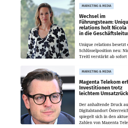
Besetzungen für die
MARKETING & MEDIA
Direktionen abgestimmt
werden.
Wechsel im
Führungsteam: Uniq
relations holt Nicola 
in die Geschäftsleit
Unique relations besetzt 
Schlüsselposition neu: Ni
Treitl verstärkt ab sofort
Geschäftsleitung der Wi
PR-Agentur an der Seite 
MARKETING & MEDIA
Josef Kalina und Anna Ka
Mahr.
Magenta Telekom er
Investitionen trotz
leichtem Umsatzrüc
Der anhaltende Druck au
Digitalstandort Österreic
spiegelt sich in den aktue
Zahlen von Magenta Tel