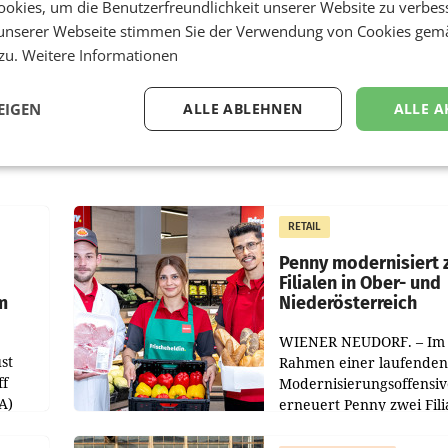
okies, um die Benutzerfreundlichkeit unserer Website zu verbes
unserer Webseite stimmen Sie der Verwendung von Cookies gem
 zu.
Weitere Informationen
EIGEN
ALLE ABLEHNEN
ALLE A
RETAIL
Penny modernisiert 
Filialen in Ober- und
m
Niederösterreich
WIENER NEUDORF. – Im
st
Rahmen einer laufenden
ff
Modernisierungsoffensiv
A)
erneuert Penny zwei Fili
Nieder- und Oberösterre
slauf-
Die beiden Standorte lie