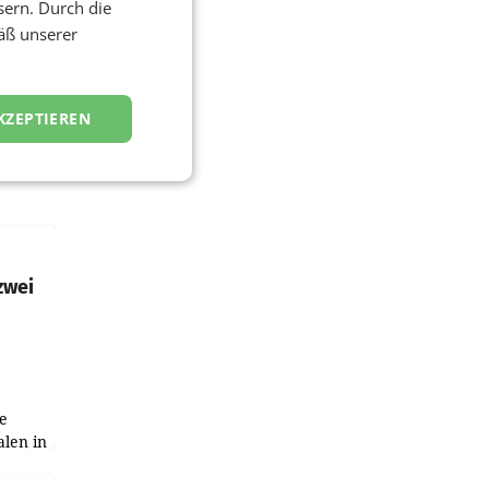
sern. Durch die
äß unserer
KZEPTIEREN
zwei
e
alen in
ich.
gen in