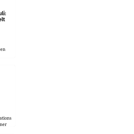
li:
lt
gen
uge
bnis
r als
tions
tner