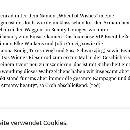
esenrad unter dem Namen „Wheel of Wishes“ in eine
gerüst des Rads wurde im klassischen Rot der Armani bea
ich drei der Waggons in Beauty Lounges, wo unter
i beauty zum Einsatz kamen. Das luxuriöse VIP-Event ließ
rinnen Elke Winkens und Julia Cencig sowie die
eona König, Teresa Vogl und Sasa Schwarzjirg) sowie Bea
 „Das Wiener Riesenrad zum ersten Mal in der Geschichte 
inem Event neu zu inszenieren, das ist mit Sicherheit ein
 Verwendung dieses Wahrzeichens haben wir insgesamt aber
punkt stand für uns aber immer die gesamte Kampagne und 
Armany beauty“, so Groh abschließend. (red)
ite verwendet Cookies.