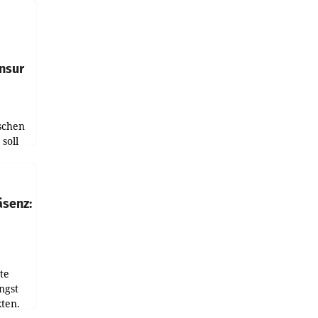
e
tfolio
nsur
schen
soll
chten-
 bei
r Zeit
äsenz:
den
te
ngst
ten.