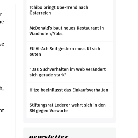
Tchibo bringt Ube-Trend nach
Österreich
r
ne
McDonald’s baut neues Restaurant in
Waidhofen/Ybbs
se
EU AI-Act: Seit gestern muss KI sich
outen
"Das Suchverhalten im Web verändert
sich gerade stark"
h,
Hitze beeinflusst das Einkaufsverhalten
Stiftungsrat Lederer wehrt sich in den
ht
SN gegen Vorwürfe
newsletter