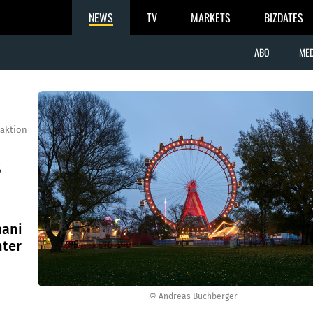
NEWS
TV
MARKETS
BIZDATES
ABO
MED
aktion
s
mani
nter
© Andreas Buchberger