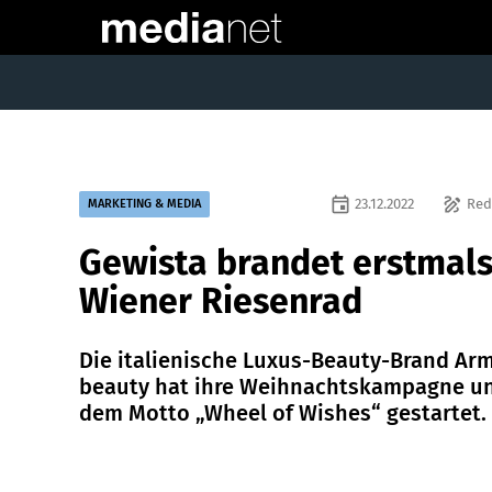
event
draw
23.12.2022
Red
MARKETING & MEDIA
Gewista brandet erstmal
Wiener Riesenrad
Die italienische Luxus-Beauty-Brand Ar
beauty hat ihre Weihnachtskampagne u
dem Motto „Wheel of Wishes“ gestartet.