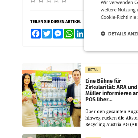
Wir verwenden Co
weitere Nutzung 
Cookie-Richtlinie
TEILEN SIE DIESEN ARTIKEL
Facebook
Twitter
Messenger
WhatsApp
LinkedIn
XING
Teilen
DETAILS ANZ
RETAIL
Eine Bühne für
Zirkularität: ARA und
Müller informieren a
POS über
Kreislauffähigkeit
Über den gesamten Augu
hinweg rücken die Altsto
Recycling Austria AG (AR
und der Handelskonzern
Müller die Initiative „Krei