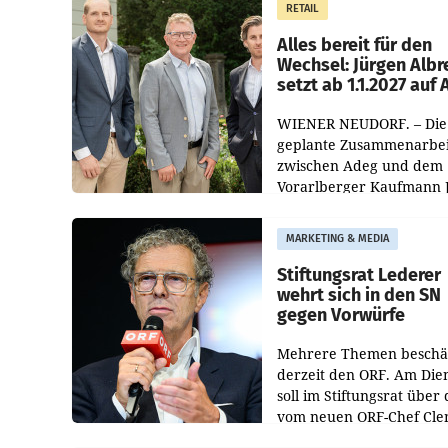
RETAIL
Helden“ in allen
österreichischen Müller-F
Alles bereit für den
Wechsel: Jürgen Albr
setzt ab 1.1.2027 auf
WIENER NEUDORF. – Die
geplante Zusammenarbei
zwischen Adeg und dem
Vorarlberger Kaufmann 
Albrecht ist kartellrechtl
freigegeben: Die
MARKETING & MEDIA
Bundeswettbewerbsbeh
und der Bundeskartellan
Stiftungsrat Lederer
wehrt sich in den SN
gegen Vorwürfe
Mehrere Themen beschä
derzeit den ORF. Am Die
soll im Stiftungsrat über 
vom neuen ORF-Chef Cl
Pig vorgeschlagenen