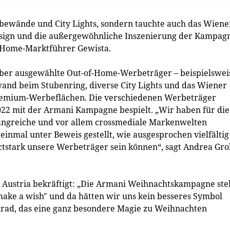
ewände und City Lights, sondern tauchte auch das Wiene
Design und die außergewöhnliche Inszenierung der Kampag
f-Home-Marktführer Gewista.
ber ausgewählte Out-of-Home-Werbeträger – beispielswei
and beim Stubenring, diverse City Lights und das Wiener
Premium-Werbeflächen. Die verschiedenen Werbeträger
22 mit der Armani Kampagne bespielt. „Wir haben für die
ngreiche und vor allem crossmediale Markenwelten
inmal unter Beweis gestellt, wie ausgesprochen vielfältig
tstark unsere Werbeträger sein können“, sagt Andrea Gro
e Austria bekräftigt: „Die Armani Weihnachtskampagne ste
ake a wish" und da hätten wir uns kein besseres Symbol
enrad, das eine ganz besondere Magie zu Weihnachten