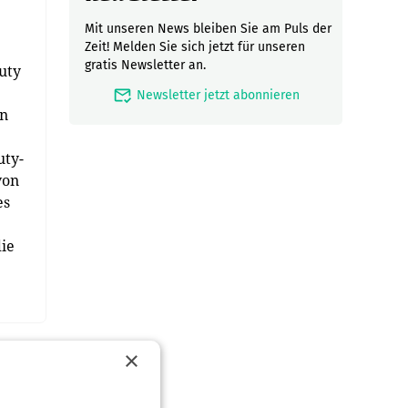
Mit unseren News bleiben Sie am Puls der
Zeit! Melden Sie sich jetzt für unseren
gratis Newsletter an.
uty
mark_email_read
Newsletter jetzt abonnieren
en
uty-
von
es
die
×