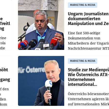
Optimierungsplattform
MARKETING & MEDIA
OtterlyAI. Damit baut di
Agentur ihr Leistungspor
Ungarn: Journalisten
ue
dokumentierten
Treitl
Manipulation und Ze
ung
Eine fast 500-seitige
eine
Dokumentation von
cola
Mitarbeitern der Ungari
 die
Nachrichtenagentur MTI 
ener
die systematische Nachri
von
Manipulation und Zensur
MARKETING & MEDIA
lina-
der Agentur während de
höht
Studie zur Medienpr
Wie Österreichs ATX-
kgang
Unternehmen
international
f den
wahrgenommen wer
Österreichs börsennotier
h
Unternehmen agieren lä
llen
auf internationalen Märk
ekom