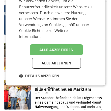
Wir verwenden Cookies, um die
eines Treffens zwischen Staatssekretärin
Elisabeth
Benutzerfreundlichkeit unserer Website zu
MARKETING & MEDIA
verbessern. Durch die weitere Nutzung
Studie zur Medienpräsenz: Wie
unserer Webseite stimmen Sie der
Österreichs ATX-Unternehmen
international wahrgenommen
Verwendung von Cookies gemäß unserer
Österreichs börsennotierte Unternehmen
werden
Cookie-Richtlinie zu.
Weitere
agieren längst auf internationalen Märkten.
Eine neue internationale
Informationen
Medienresonanzanalyse untersucht die
weltweite Berichterstattung über
RETAIL
ALLE AKZEPTIEREN
Stibitzer inszeniert Spritz-Party in
Wien
Eine inszenierte Lkw-Panne mit einem
ALLE ABLEHNEN
Lieferwagen und hunderten herausfallenden
Kisten diente dabei als Ausgangspunkt:
Passanten wurden gebeten, beim Aufräumen
DETAILS ANZEIGEN
zu helfen, und erhielten
RETAIL
Billa eröffnet neuen Markt am
Küniglberg
Der Standort befindet sich im Erdgeschoss
eines Gemeindebaus und verbindet damit
Nahversorgung und Wohnen. Auf mehr als