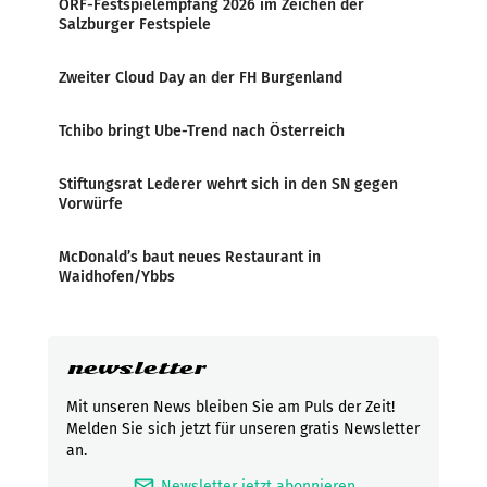
ORF-Festspielempfang 2026 im Zeichen der
Salzburger Festspiele
Zweiter Cloud Day an der FH Burgenland
Tchibo bringt Ube-Trend nach Österreich
Stiftungsrat Lederer wehrt sich in den SN gegen
Vorwürfe
McDonald’s baut neues Restaurant in
Waidhofen/Ybbs
newsletter
Mit unseren News bleiben Sie am Puls der Zeit!
Melden Sie sich jetzt für unseren gratis Newsletter
an.
mark_email_read
Newsletter jetzt abonnieren