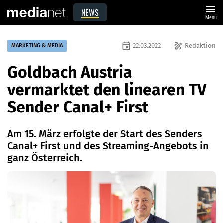
menu
NEWS
Menü
event
draw
22.03.2022
Redaktion
MARKETING & MEDIA
Goldbach Austria
vermarktet den linearen TV
Sender Canal+ First
Am 15. März erfolgte der Start des Senders
Canal+ First und des Streaming-Angebots in
ganz Österreich.