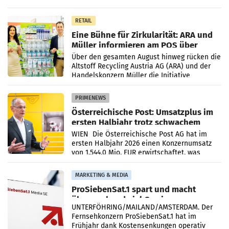
lässt sich laut Branche noch nicht
abschließend beurteilen.
RETAIL
Eine Bühne für Zirkularität: ARA und
Müller informieren am POS über
Kreislauffähigkeit
Über den gesamten August hinweg rücken die
Altstoff Recycling Austria AG (ARA) und der
Handelskonzern Müller die Initiative
„Kreislauf-Helden“ in allen österreichischen
Müller-Filialen
PRIMENEWS
Österreichische Post: Umsatzplus im
ersten Halbjahr trotz schwachem
Briefgeschäft
WIEN Die Österreichische Post AG hat im
ersten Halbjahr 2026 einen Konzernumsatz
von 1.544,0 Mio. EUR erwirtschaftet, was
einem Plus von 3,8 Prozent gegenüber dem
Vergleichszeitraum
MARKETING & MEDIA
ProSiebenSat.1 spart und macht
überraschend viel Gewinn
UNTERFÖHRING/MAILAND/AMSTERDAM. Der
Fernsehkonzern ProSiebenSat.1 hat im
Frühjahr dank Kostensenkungen operativ