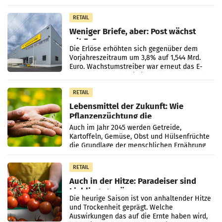
330 m² Verkaufsfläche bietet Billa ein breites
Sortiment mit
RETAIL
Weniger Briefe, aber: Post wächst
mit E-Commerce
Die Erlöse erhöhten sich gegenüber dem
Vorjahreszeitraum um 3,8% auf 1,544 Mrd.
Euro. Wachstumstreiber war erneut das E-
Commerce- und Logistikgeschäft, während
der Strukturwandel
RETAIL
Lebensmittel der Zukunft: Wie
Pflanzenzüchtung die
Ernährungssicherheit sichert
Auch im Jahr 2045 werden Getreide,
Kartoffeln, Gemüse, Obst und Hülsenfrüchte
die Grundlage der menschlichen Ernährung
bilden. Allerdings verändern sich die
Eigenschaften der Pflanzen
RETAIL
Auch in der Hitze: Paradeiser sind
Lieblingsgemüse
Die heurige Saison ist von anhaltender Hitze
und Trockenheit geprägt. Welche
Auswirkungen das auf die Ernte haben wird,