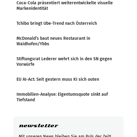
Coca-Cola präsentiert weiterentwickelte visuelle
Markenidentität
Tchibo bringt Ube-Trend nach Österreich
McDonald’s baut neues Restaurant in
Waidhofen/Ybbs
Stiftungsrat Lederer wehrt sich in den SN gegen
Vorwürfe
EU AI-Act: Seit gestern muss KI sich outen
Immobilien-Analyse: Eigentumsquote sinkt auf
Tiefstand
newsletter
Mit unseren News bleiben Sie am Puls der Zeit!