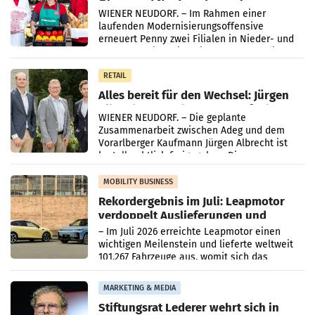
Ober- und Niederösterreich
WIENER NEUDORF. – Im Rahmen einer
laufenden Modernisierungsoffensive
erneuert Penny zwei Filialen in Nieder- und
Oberösterreich. Die beiden Standorte liegen
in Haag sowie im rund
RETAIL
Alles bereit für den Wechsel: Jürgen
Albrecht setzt ab 1.1.2027 auf Adeg
WIENER NEUDORF. – Die geplante
Zusammenarbeit zwischen Adeg und dem
Vorarlberger Kaufmann Jürgen Albrecht ist
kartellrechtlich freigegeben: Die
Bundeswettbewerbsbehörde und der
Bundeskartellanwalt
MOBILITY BUSINESS
Rekordergebnis im Juli: Leapmotor
verdoppelt Auslieferungen und
überschreitet die 100.000er-Marke
– Im Juli 2026 erreichte Leapmotor einen
wichtigen Meilenstein und lieferte weltweit
101.267 Fahrzeuge aus, womit sich das
Ergebnis gegenüber Juli 2025 mehr als
verdoppelte (+102
MARKETING & MEDIA
Stiftungsrat Lederer wehrt sich in