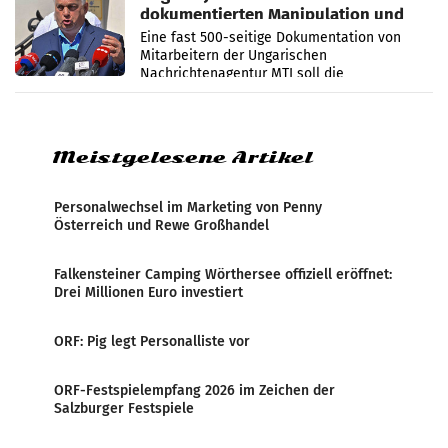
dokumentierten Manipulation und
Zensur
Eine fast 500-seitige Dokumentation von
Mitarbeitern der Ungarischen
Nachrichtenagentur MTI soll die
systematische Nachrichten-Manipulation und
Zensur bei der Agentur während der Zeit
Meistgelesene Artikel
Personalwechsel im Marketing von Penny
Österreich und Rewe Großhandel
Falkensteiner Camping Wörthersee offiziell eröffnet:
Drei Millionen Euro investiert
ORF: Pig legt Personalliste vor
ORF-Festspielempfang 2026 im Zeichen der
Salzburger Festspiele