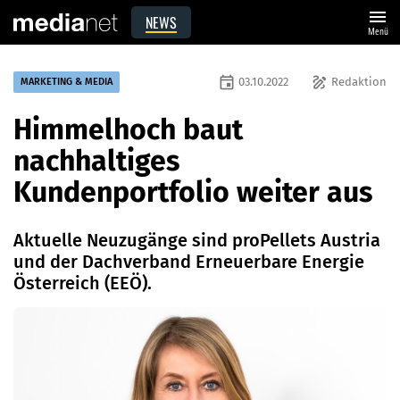
menu
NEWS
Menü
event
draw
03.10.2022
Redaktion
MARKETING & MEDIA
Himmelhoch baut
nachhaltiges
Kundenportfolio weiter aus
Aktuelle Neuzugänge sind proPellets Austria
und der Dachverband Erneuerbare Energie
Österreich (EEÖ).