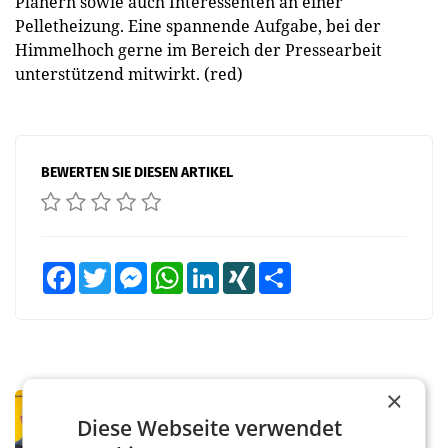
Planern sowie auch Interessenten an einer
Pelletheizung. Eine spannende Aufgabe, bei der
Himmelhoch gerne im Bereich der Pressearbeit
unterstützend mitwirkt. (red)
BEWERTEN SIE DIESEN ARTIKEL
Facebook
Twitter
Messenger
WhatsApp
LinkedIn
XING
Teilen
×
PRIMENEWS
Diese Webseite verwendet
Österreichische Post: Umsatzplus im
ersten Halbjahr trotz schwachem