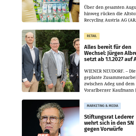
Kreislauffähigkeit
Über den gesamten Augu
hinweg rücken die Altsto
Recycling Austria AG (AR
und der Handelskonzern
Müller die Initiative „Krei
RETAIL
Helden“ in allen
österreichischen Müller-F
Alles bereit für den
Wechsel: Jürgen Albr
setzt ab 1.1.2027 auf
WIENER NEUDORF. – Die
geplante Zusammenarbei
zwischen Adeg und dem
Vorarlberger Kaufmann 
Albrecht ist kartellrechtl
freigegeben: Die
MARKETING & MEDIA
Bundeswettbewerbsbeh
und der Bundeskartellan
Stiftungsrat Lederer
wehrt sich in den SN
gegen Vorwürfe