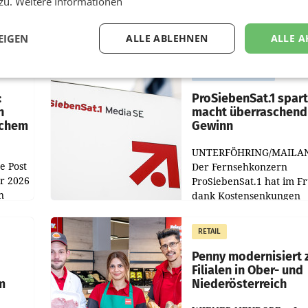
 zu.
Weitere Informationen
EIGEN
ALLE ABLEHNEN
ALLE A
MARKETING & MEDIA
:
ProSiebenSat.1 spar
n
macht überraschend 
achem
Gewinn
UNTERFÖHRING/MAILA
e Post
Der Fernsehkonzern
hr 2026
ProSiebenSat.1 hat im F
n
dank Kostensenkungen
operativ wieder Gewinn
m Plus
gemacht und die
RETAIL
er
Markterwartung deutlic
übertroffen.
Penny modernisiert 
Filialen in Ober- und
m
Niederösterreich