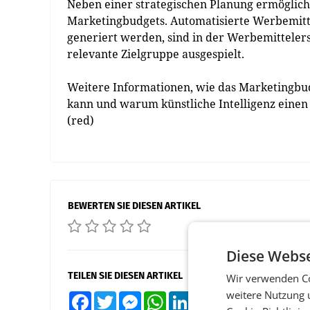
Neben einer strategischen Planung ermöglich
Marketingbudgets. Automatisierte Werbemitte
generiert werden, sind in der Werbemittelers
relevante Zielgruppe ausgespielt.
Weitere Informationen, wie das Marketingbu
kann und warum künstliche Intelligenz einen 
(red)
BEWERTEN SIE DIESEN ARTIKEL
Diese Webse
TEILEN SIE DIESEN ARTIKEL
Wir verwenden Co
weitere Nutzung 
Facebook
Twitter
Messenger
WhatsApp
LinkedIn
XING
Teilen