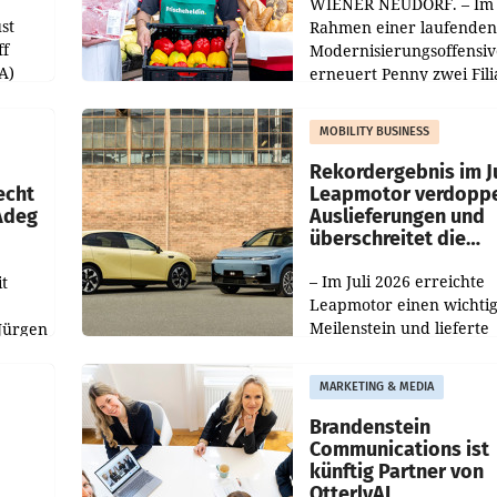
WIENER NEUDORF. – Im
st
Rahmen einer laufenden
ff
Modernisierungsoffensiv
A)
erneuert Penny zwei Fili
Nieder- und Oberösterre
slauf-
Die beiden Standorte lie
MOBILITY BUSINESS
Haag sowie im rund
ilialen
Rekordergebnis im Ju
echt
Leapmotor verdoppe
 Adeg
Auslieferungen und
überschreitet die
100.000er-Marke
– Im Juli 2026 erreichte
t
Leapmotor einen wichti
Meilenstein und lieferte
Jürgen
weltweit 101.267 Fahrze
ich
aus, womit sich das Erge
MARKETING & MEDIA
gegenüber Juli 2025 meh
örde
verdoppelte (+102
walt
Brandenstein
Communications ist
künftig Partner von
OtterlyAI