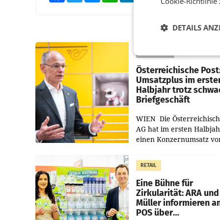
Cookie-Richtlinie
DETAILS ANZ
PRIMENEWS
Österreichische Post
Umsatzplus im erste
Halbjahr trotz schw
Briefgeschäft
WIEN Die Österreichisch
AG hat im ersten Halbja
einen Konzernumsatz vo
1.544,0 Mio. EUR
erwirtschaftet, was eine
RETAIL
von 3,8 Prozent gegenüb
dem Vergleichszeitraum
Eine Bühne für
Zirkularität: ARA und
Müller informieren a
POS über