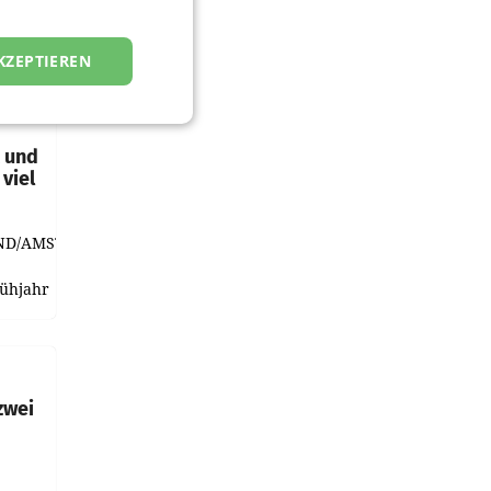
KZEPTIEREN
t und
viel
ND/AMSTERDAM.
rühjahr
h
zwei