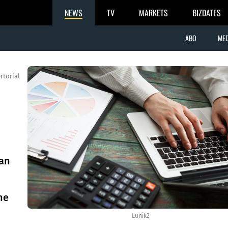
NEWS
TV
MARKETS
BIZDATES
ABO
MED
rtorial
an
ne
Lunik2