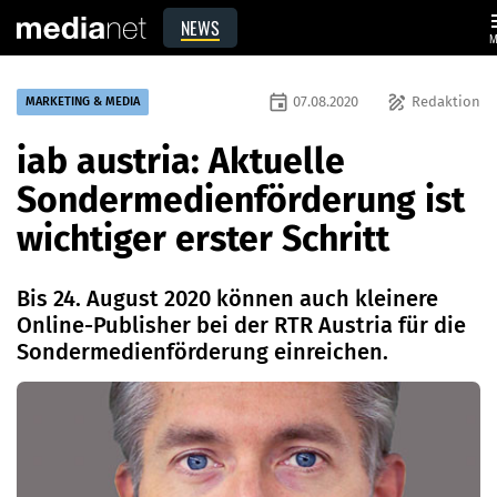
m
NEWS
M
event
draw
07.08.2020
Redaktion
MARKETING & MEDIA
iab austria: Aktuelle
Sondermedienförderung ist
wichtiger erster Schritt
Bis 24. August 2020 können auch kleinere
Online-Publisher bei der RTR Austria für die
Sondermedienförderung einreichen.