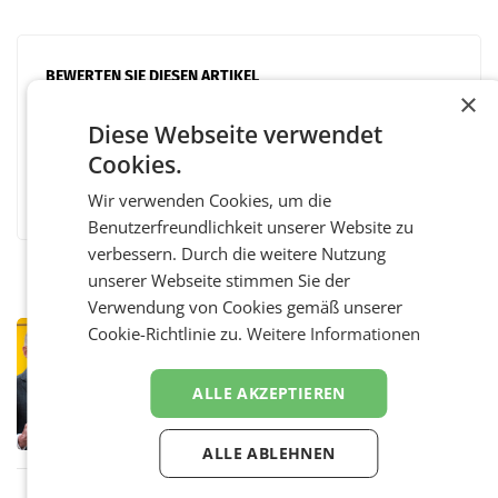
BEWERTEN SIE DIESEN ARTIKEL
×
Diese Webseite verwendet
Cookies.
Facebook
Twitter
Messenger
WhatsApp
LinkedIn
XING
Teilen
Wir verwenden Cookies, um die
Benutzerfreundlichkeit unserer Website zu
verbessern. Durch die weitere Nutzung
unserer Webseite stimmen Sie der
Verwendung von Cookies gemäß unserer
PRIMENEWS
Cookie-Richtlinie zu.
Weitere Informationen
Österreichische Post: Umsatzplus im
ersten Halbjahr trotz schwachem
ALLE AKZEPTIEREN
Briefgeschäft
WIEN Die Österreichische Post AG hat im
ersten Halbjahr 2026 einen Konzernumsatz
von 1.544,0 Mio. EUR erwirtschaftet, was
ALLE ABLEHNEN
einem Plus von 3,8 Prozent gegenüber dem
Vergleichszeitraum
MARKETING & MEDIA