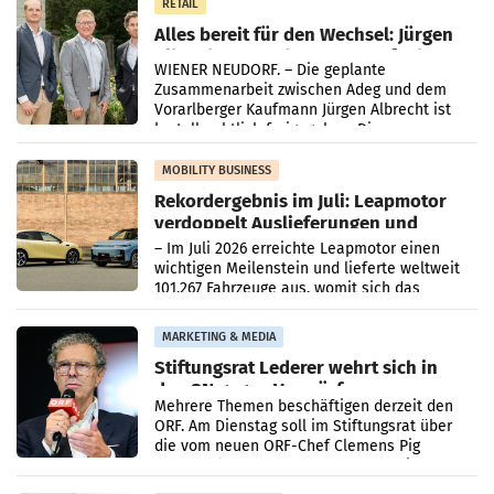
RETAIL
Alles bereit für den Wechsel: Jürgen
Albrecht setzt ab 1.1.2027 auf Adeg
WIENER NEUDORF. – Die geplante
Zusammenarbeit zwischen Adeg und dem
Vorarlberger Kaufmann Jürgen Albrecht ist
kartellrechtlich freigegeben: Die
Bundeswettbewerbsbehörde und der
Bundeskartellanwalt
MOBILITY BUSINESS
Rekordergebnis im Juli: Leapmotor
verdoppelt Auslieferungen und
überschreitet die 100.000er-Marke
– Im Juli 2026 erreichte Leapmotor einen
wichtigen Meilenstein und lieferte weltweit
101.267 Fahrzeuge aus, womit sich das
Ergebnis gegenüber Juli 2025 mehr als
verdoppelte (+102
MARKETING & MEDIA
Stiftungsrat Lederer wehrt sich in
den SN gegen Vorwürfe
Mehrere Themen beschäftigen derzeit den
ORF. Am Dienstag soll im Stiftungsrat über
die vom neuen ORF-Chef Clemens Pig
vorgeschlagenen Besetzungen für die
Direktionen abgestimmt werden.