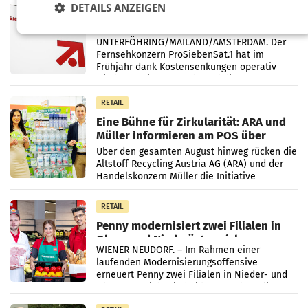
DETAILS ANZEIGEN
ProSiebenSat.1 spart und macht
überraschend viel Gewinn
UNTERFÖHRING/MAILAND/AMSTERDAM. Der
Fernsehkonzern ProSiebenSat.1 hat im
Frühjahr dank Kostensenkungen operativ
wieder Gewinn gemacht und die
Markterwartung deutlich übertroffen.
RETAIL
Eine Bühne für Zirkularität: ARA und
Müller informieren am POS über
Kreislauffähigkeit
Über den gesamten August hinweg rücken die
Altstoff Recycling Austria AG (ARA) und der
Handelskonzern Müller die Initiative
„Kreislauf-Helden“ in allen österreichischen
Müller-Filialen
RETAIL
Penny modernisiert zwei Filialen in
Ober- und Niederösterreich
WIENER NEUDORF. – Im Rahmen einer
laufenden Modernisierungsoffensive
erneuert Penny zwei Filialen in Nieder- und
Oberösterreich. Die beiden Standorte liegen
in Haag sowie im rund