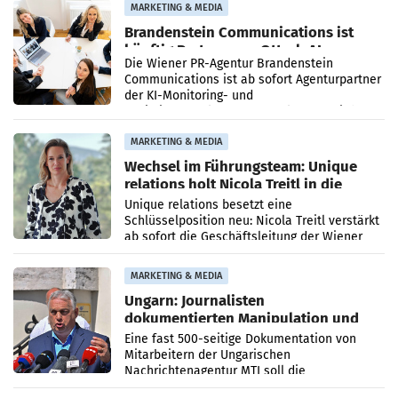
MARKETING & MEDIA
Brandenstein Communications ist
künftig Partner von OtterlyAI
Die Wiener PR-Agentur Brandenstein
Communications ist ab sofort Agenturpartner
der KI-Monitoring- und
Optimierungsplattform OtterlyAI. Damit baut
die Agentur ihr Leistungsportfolio
MARKETING & MEDIA
Wechsel im Führungsteam: Unique
relations holt Nicola Treitl in die
Geschäftsleitung
Unique relations besetzt eine
Schlüsselposition neu: Nicola Treitl verstärkt
ab sofort die Geschäftsleitung der Wiener
PR-Agentur an der Seite von Josef Kalina und
Anna Kalina-Mahr.
MARKETING & MEDIA
Ungarn: Journalisten
dokumentierten Manipulation und
Zensur
Eine fast 500-seitige Dokumentation von
Mitarbeitern der Ungarischen
Nachrichtenagentur MTI soll die
systematische Nachrichten-Manipulation und