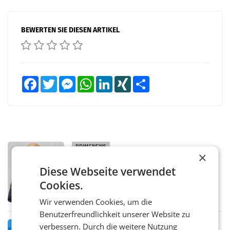
BEWERTEN SIE DIESEN ARTIKEL
Facebook
Twitter
Messenger
WhatsApp
LinkedIn
XING
Teilen
PRIMENEWS
×
ORF III: Peter Schöber abberufen und
Diese Webseite verwendet
beurlaubt
WIEN ORF-III-Co-Geschäftsführer Peter
Cookies.
Schöber ist wegen Compliance-Vorwürfen
abberufen und beurlaubt worden. Der ORF
Wir verwenden Cookies, um die
bestätigte gegenüber der APA entsprechende
Benutzerfreundlichkeit unserer Website zu
Medienberichte.
MARKETING & MEDIA
verbessern. Durch die weitere Nutzung