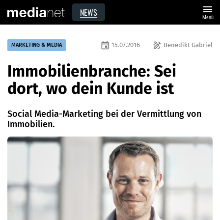
menu
NEWS
Menü
event
draw
15.07.2016
Benedikt Gabriel
MARKETING & MEDIA
Immobilienbranche: Sei
dort, wo dein Kunde ist
Social Media-Marketing bei der Vermittlung von
Immobilien.