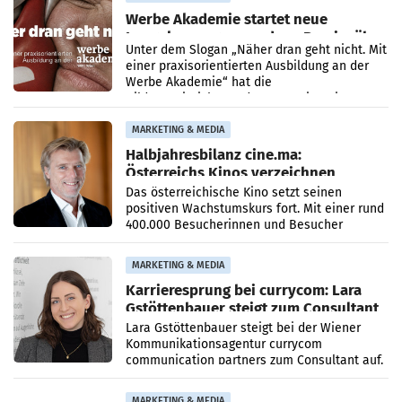
Werbe Akademie startet neue
Imagekampagne rund um Praxisnähe
Unter dem Slogan „Näher dran geht nicht. Mit
einer praxisorientierten Ausbildung an der
Werbe Akademie“ hat die
Bildungseinrichtung des WIFI Wien eine neue
Imagekampagne gestartet.
MARKETING & MEDIA
Halbjahresbilanz cine.ma:
Österreichs Kinos verzeichnen
400.000 Besucher mehr
Das österreichische Kino setzt seinen
positiven Wachstumskurs fort. Mit einer rund
400.000 Besucherinnen und Besucher
höheren Nettoreichweite im ersten Halbjahr
2026 gegenüber dem
MARKETING & MEDIA
Karrieresprung bei currycom: Lara
Gstöttenbauer steigt zum Consultant
auf
Lara Gstöttenbauer steigt bei der Wiener
Kommunikationsagentur currycom
communication partners zum Consultant auf.
Die 27-jährige Beraterin betreut Kundinnen
und Kunden in den Bereichen
MARKETING & MEDIA