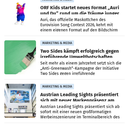
ORF Kids startet neues Format „Auri
und Du“ rund um die Träume junger
Menschen
Auri, das offizielle Maskottchen des
Eurovision Song Contest 2026, kehrt mit
einem eigenen Format auf den Bildschirm
zurück. In der neuen Sendung „Auri und Du“
bei ORF Kids steht
MARKETING & MEDIA
Two Sides kämpft erfolgreich gegen
irreführende Umweltbotschaften
beim Papiereinsatz
Seit mehr als einem Jahrzehnt setzt sich die
„Anti-Greenwash“-Kampagne der Initiative
Two Sides gegen irreführende
Umweltaussagen bei Papierkommunikation
und papierbasierten Verpackungen
MARKETING & MEDIA
Austrian Leading Sights präsentiert
sich mit neuer Markenpräsenz am
Flughafen Wien
Austrian Leading Sights präsentiert sich ab
sofort mit einer neuen großformatigen
Werbeinszenierung im Terminalbereich des
Flughafen Wien. Die Präsenz befindet sich im
Verbindungsbereich