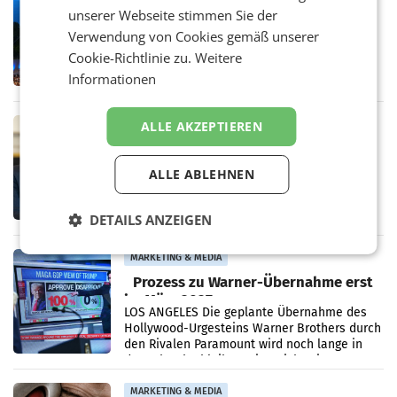
ORF-Kulturmatinee widmet sich 20
unserer Webseite stimmen Sie der
Jahren Grafenegg Festival und Peter
Verwendung von Cookies gemäß unserer
Simonischek
Am Sonntag, dem 9. August 2026, begleitet
Cookie-Richtlinie zu.
Weitere
Lillian Moschen das Publikum ab 9.05 Uhr
Informationen
durch die ORF-„Kulturmatinee“. Die Sendung
startet mit der Dokumentation „20 Jahre
Grafenegg
MARKETING & MEDIA
ALLE AKZEPTIEREN
APA-Comm-Ranking: Christian
Stocker mit höchster Medienpräsenz
ALLE ABLEHNEN
im Juli
Das APA-Comm-Politik-Ranking untersucht
monatlich die Berichterstattung von zwölf
österreichischen Tageszeitungen und
DETAILS ANZEIGEN
analysiert, welche Politikerinnen und
Politiker Österreichs die
MARKETING & MEDIA
Prozess zu Warner-Übernahme erst
im März 2027
LOS ANGELES Die geplante Übernahme des
Hollywood-Urgesteins Warner Brothers durch
den Rivalen Paramount wird noch lange in
der Schwebe bleiben. Eine Richterin setzte
den Prozess zu
MARKETING & MEDIA