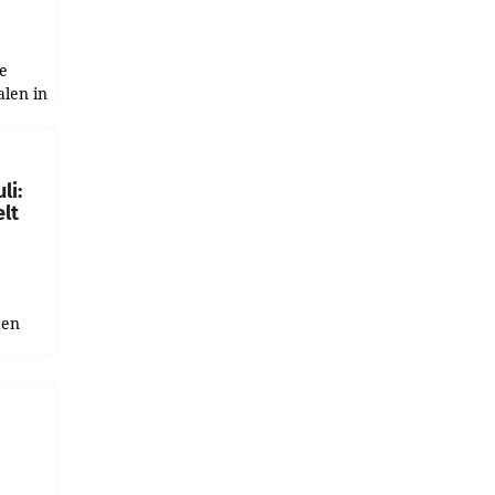
e
alen in
ich.
gen in
li:
lt
gen
uge
bnis
r als