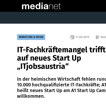
event
draw
17.09.2019
Red
MARKETING & MEDIA
IT-Fachkräftemangel trifft
auf neues Start Up
„ITjobsaustria“
In der heimischen Wirtschaft fehlen run
10.000 hochqualifizierte IT-Fachkräfte; A
heißt neues Start Up am A1 Start Up Ca
willkommen.