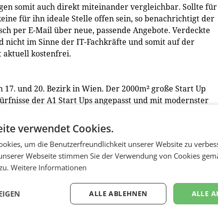
en somit auch direkt miteinander vergleichbar. Sollte für
ne für ihn ideale Stelle offen sein, so benachrichtigt der
sch per E-Mail über neue, passende Angebote. Verdeckte
d nicht im Sinne der IT-Fachkräfte und somit auf der
 aktuell kostenfrei.
m 17. und 20. Bezirk in Wien. Der 2000m² große Start Up
rfnisse der A1 Start Ups angepasst und mit modernster
multimedia-Whiteboard und professionellem Präsentations-
it/s Internetanschluss zur Verfügung. A1 Start Up Campus
ite verwendet Cookies.
s: Neben der kostenlosen Office-Location unterstützt A1 
okies, um die Benutzerfreundlichkeit unserer Website zu verbes
iness-Produkte, vom Tablet bis hin zu
unserer Webseite stimmen Sie der Verwendung von Cookies gem
ace. Darüber hinaus stehen rund 30 A1 Mitarbeiter aller
 zu.
Weitere Informationen
mit Rat und Tat zur Seite und beraten sie in den
ting, Vertrieb oder Controlling. In manchen Fällen werden
Channels zur Verfügung gestellt. Die Unterstützung der Sta
EIGEN
ALLE ABLEHNEN
ALLE A
 des A1 Start Up Campus ab. (red)