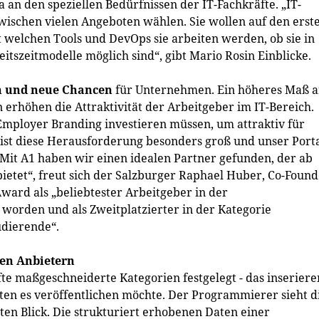
a an den speziellen Bedürfnissen der IT-Fachkräfte. „IT-
wischen vielen Angeboten wählen. Sie wollen auf den erst
 welchen Tools und DevOps sie arbeiten werden, ob sie in
szeitmodelle möglich sind“, gibt Mario Rosin Einblicke.
en und neue Chancen
für Unternehmen. Ein höheres Maß 
 erhöhen die Attraktivität der Arbeitgeber im IT-Bereich.
mployer Branding investieren müssen, um attraktiv für
h ist diese Herausforderung besonders groß und unser Port
. Mit A1 haben wir einen idealen Partner gefunden, der ab
bietet“, freut sich der Salzburger Raphael Huber, Co-Foun
Award als „beliebtester Arbeitgeber in der
orden und als Zweitplatzierter in der Kategorie
udierende“.
ren Anbietern
fte maßgeschneiderte Kategorien festgelegt - das inserier
ten es veröffentlichen möchte. Der Programmierer sieht d
ten Blick. Die strukturiert erhobenen Daten einer