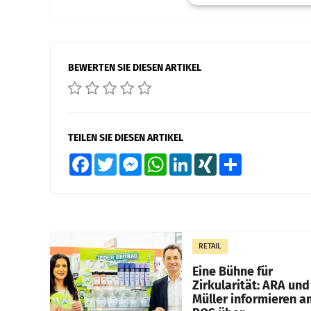
BEWERTEN SIE DIESEN ARTIKEL
TEILEN SIE DIESEN ARTIKEL
Facebook
Twitter
Messenger
WhatsApp
LinkedIn
XING
Teilen
RETAIL
Eine Bühne für
Zirkularität: ARA und
Müller informieren a