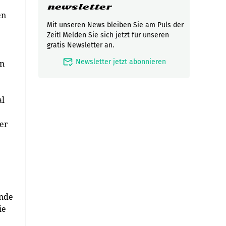
newsletter
en
Mit unseren News bleiben Sie am Puls der
Zeit! Melden Sie sich jetzt für unseren
gratis Newsletter an.
mark_email_read
Newsletter jetzt abonnieren
an
al
der
ende
ie