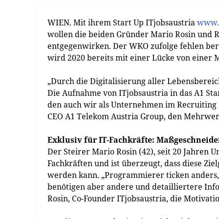
WIEN. Mit ihrem Start Up ITjobsaustria
www.i
wollen die beiden Gründer Mario Rosin und
entgegenwirken. Der WKO zufolge fehlen berei
wird 2020 bereits mit einer Lücke von einer M
„Durch die Digitalisierung aller Lebensbereich
Die Aufnahme von ITjobsaustria in das A1 St
den auch wir als Unternehmen im Recruiting 
CEO A1 Telekom Austria Group, den Mehrwert
Exklusiv für IT-Fachkräfte: Maßgeschneider
Der Steirer Mario Rosin (42), seit 20 Jahren 
Fachkräften und ist überzeugt, dass diese Zi
werden kann. „Programmierer ticken anders, g
benötigen aber andere und detailliertere Inf
Rosin, Co-Founder ITjobsaustria, die Motivatio