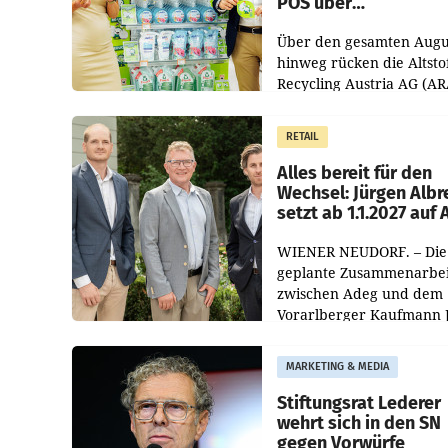
POS über
Kreislauffähigkeit
Über den gesamten Augu
hinweg rücken die Altsto
Recycling Austria AG (AR
und der Handelskonzern
Müller die Initiative „Krei
RETAIL
Helden“ in allen
österreichischen Müller-F
Alles bereit für den
Wechsel: Jürgen Albr
setzt ab 1.1.2027 auf
WIENER NEUDORF. – Die
geplante Zusammenarbei
zwischen Adeg und dem
Vorarlberger Kaufmann 
Albrecht ist kartellrechtl
freigegeben: Die
MARKETING & MEDIA
Bundeswettbewerbsbeh
und der Bundeskartellan
Stiftungsrat Lederer
wehrt sich in den SN
gegen Vorwürfe