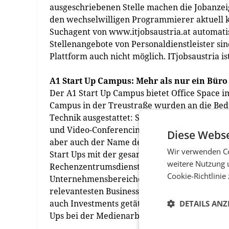
ausgeschriebenen Stelle machen die Jobanzeig
den wechselwilligen Programmierer aktuell kei
Suchagent von www.itjobsaustria.at automati
Stellenangebote von Personaldienstleister sin
Plattform auch nicht möglich. ITjobsaustria ist
A1 Start Up Campus: Mehr als nur ein Büro
Der A1 Start Up Campus bietet Office Space i
Campus in der Treustraße wurden an die Bedü
Technik ausgestattet: So steht neben einem 
und Video-Conferencing-System auch ein 10 Gb
Diese Webse
aber auch der Name des A1 Start Up Programm
Wir verwenden Co
Start Ups mit der gesamten Palette der A1 Bus
weitere Nutzung 
Rechenzentrumsdienstleistungen und Cloud-Sp
Cookie-Richtlinie
Unternehmensbereiche den Jungunternehmern 
relevantesten Business-Disziplinen wie Marke
auch Investments getätigt sowie die A1 Sales 
DETAILS ANZ
Ups bei der Medienarbeit rundet das Angebot