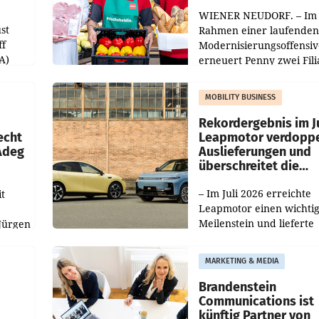
WIENER NEUDORF. – Im
st
Rahmen einer laufenden
ff
Modernisierungsoffensiv
A)
erneuert Penny zwei Fili
Nieder- und Oberösterre
slauf-
Die beiden Standorte lie
MOBILITY BUSINESS
Haag sowie im rund
ilialen
Rekordergebnis im Ju
echt
Leapmotor verdoppe
 Adeg
Auslieferungen und
überschreitet die
100.000er-Marke
– Im Juli 2026 erreichte
t
Leapmotor einen wichti
Meilenstein und lieferte
Jürgen
weltweit 101.267 Fahrze
ich
aus, womit sich das Erge
MARKETING & MEDIA
gegenüber Juli 2025 meh
örde
verdoppelte (+102
walt
Brandenstein
Communications ist
künftig Partner von