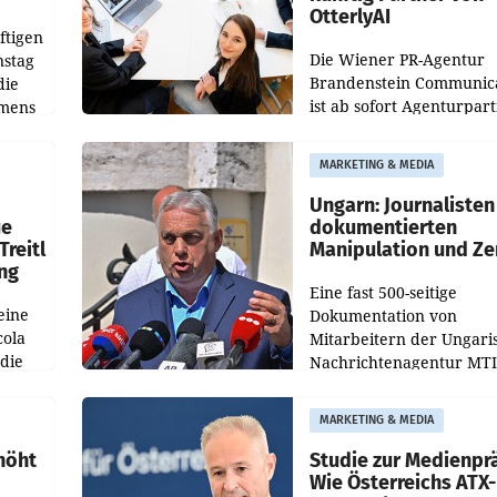
OtterlyAI
ftigen
Die Wiener PR-Agentur
nstag
Brandenstein Communica
die
ist ab sofort Agenturpar
emens
der KI-Monitoring- und
Optimierungsplattform
MARKETING & MEDIA
OtterlyAI. Damit baut di
Agentur ihr Leistungspor
Ungarn: Journalisten
ue
dokumentierten
Treitl
Manipulation und Ze
ung
Eine fast 500-seitige
eine
Dokumentation von
cola
Mitarbeitern der Ungari
 die
Nachrichtenagentur MTI 
ener
die systematische Nachri
von
Manipulation und Zensur
MARKETING & MEDIA
lina-
der Agentur während de
höht
Studie zur Medienpr
Wie Österreichs ATX-