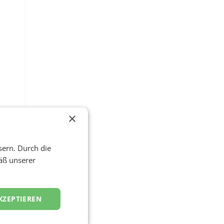
×
 ist
die
sern. Durch die
äß unserer
rt
KZEPTIEREN