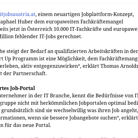
tjobsaustria.at
, einem neuartigen Jobplattform-Konzept,
 Raphael Huber dem europaweiten Fachkräftemangel
ts jetzt in Österreich 10.000 IT-Fachkräfte und europawe
illion fehlender IT-Jobs gerechnet.
e steigt der Bedarf an qualifizierten Arbeitskräften in der
art Up Programm ist eine Möglichkeit, dem Fachkräftemang
erleben, aktiv entgegenzuwirken“, erklärt Thomas Arnold
 der Partnerschaft.
tes Job-Portal
Unternehmer in der IT Branche, kennt die Bedürfnisse von I
elgruppe nicht mit herkömmlichen Jobportalen optimal bed
rundsätzlich sind sie wechselwillig was ihren Job angeht
ormationen, wenn sie bessere Jobangebote suchen“, erklärt
n für das neue Portal.