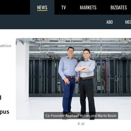
NEWS
TV
MARKETS
BIZDATES
ABO
MED
aktion
d
1
mpus
Co-Founder Raphael Huber und Mario Rosin
© A1