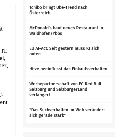
Tchibo bringt Ube-Trend nach
Österreich
it
McDonald’s baut neues Restaurant in
Waidhofen/Ybbs
EU AI-Act: Seit gestern muss KI sich
 IT.
outen
el,
ner,
Hitze beeinflusst das Einkaufsverhalten
Werbepartnerschaft von FC Red Bull
Salzburg und SalzburgerLand
T-
verlängert
ient
,
"Das Suchverhalten im Web verändert
sich gerade stark"