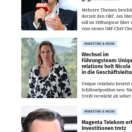
Mehrere Themen beschä
derzeit den ORF. Am Die
soll im Stiftungsrat über 
vom neuen ORF-Chef Cl
Pig vorgeschlagenen
Besetzungen für die
MARKETING & MEDIA
Direktionen abgestimmt
werden.
Wechsel im
Führungsteam: Uniq
relations holt Nicola 
in die Geschäftsleit
Unique relations besetzt 
Schlüsselposition neu: Ni
Treitl verstärkt ab sofort
Geschäftsleitung der Wi
PR-Agentur an der Seite 
MARKETING & MEDIA
Josef Kalina und Anna Ka
Mahr.
Magenta Telekom er
Investitionen trotz