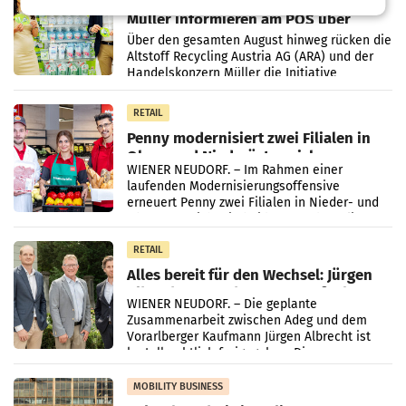
Eine Bühne für Zirkularität: ARA und
Müller informieren am POS über
Kreislauffähigkeit
Über den gesamten August hinweg rücken die
Altstoff Recycling Austria AG (ARA) und der
Handelskonzern Müller die Initiative
„Kreislauf-Helden“ in allen österreichischen
Müller-Filialen
RETAIL
Penny modernisiert zwei Filialen in
Ober- und Niederösterreich
WIENER NEUDORF. – Im Rahmen einer
laufenden Modernisierungsoffensive
erneuert Penny zwei Filialen in Nieder- und
Oberösterreich. Die beiden Standorte liegen
in Haag sowie im rund
RETAIL
Alles bereit für den Wechsel: Jürgen
Albrecht setzt ab 1.1.2027 auf Adeg
WIENER NEUDORF. – Die geplante
Zusammenarbeit zwischen Adeg und dem
Vorarlberger Kaufmann Jürgen Albrecht ist
kartellrechtlich freigegeben: Die
Bundeswettbewerbsbehörde und der
Bundeskartellanwalt
MOBILITY BUSINESS