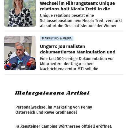
Wechsel im Führungsteam: Unique
relations holt Nicola Treitl in die
Geschäftsleitung
Unique relations besetzt eine
Schlüsselposition neu: Nicola Treitl verstärkt
ab sofort die Geschäftsleitung der Wiener
PR-Agentur an der Seite von Josef Kalina und
Anna Kalina-Mahr.
MARKETING & MEDIA
Ungarn: Journalisten
dokumentierten Manipulation und
Zensur
Eine fast 500-seitige Dokumentation von
Mitarbeitern der Ungarischen
Nachrichtenagentur MTI soll die
systematische Nachrichten-Manipulation und
Zensur bei der Agentur während der Zeit
Meistgelesene Artikel
Personalwechsel im Marketing von Penny
Österreich und Rewe Großhandel
Falkensteiner Camping Wörthersee offiziell eröffnet: