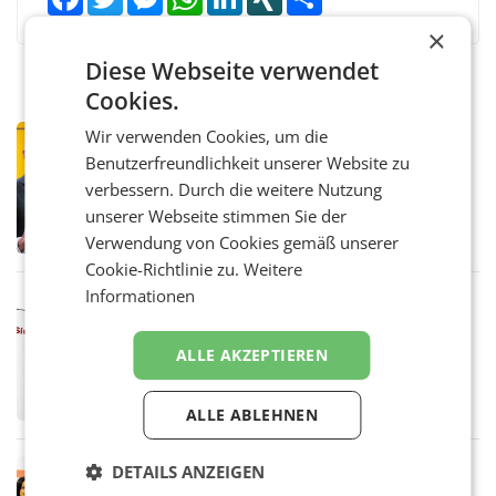
×
Diese Webseite verwendet
Cookies.
Wir verwenden Cookies, um die
PRIMENEWS
Benutzerfreundlichkeit unserer Website zu
Österreichische Post: Umsatzplus im
ersten Halbjahr trotz schwachem
verbessern. Durch die weitere Nutzung
Briefgeschäft
WIEN Die Österreichische Post AG hat im
unserer Webseite stimmen Sie der
ersten Halbjahr 2026 einen Konzernumsatz
Verwendung von Cookies gemäß unserer
von 1.544,0 Mio. EUR erwirtschaftet, was
Cookie-Richtlinie zu.
Weitere
einem Plus von 3,8 Prozent gegenüber dem
Vergleichszeitraum
Informationen
MARKETING & MEDIA
ProSiebenSat.1 spart und macht
überraschend viel Gewinn
ALLE AKZEPTIEREN
UNTERFÖHRING/MAILAND/AMSTERDAM. Der
Fernsehkonzern ProSiebenSat.1 hat im
Frühjahr dank Kostensenkungen operativ
ALLE ABLEHNEN
wieder Gewinn gemacht und die
Markterwartung deutlich übertroffen.
RETAIL
DETAILS ANZEIGEN