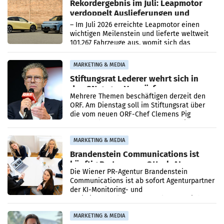
Rekordergebnis im Juli: Leapmotor
verdoppelt Auslieferungen und
überschreitet die 100.000er-Marke
– Im Juli 2026 erreichte Leapmotor einen
wichtigen Meilenstein und lieferte weltweit
101.267 Fahrzeuge aus, womit sich das
Ergebnis gegenüber Juli 2025 mehr als
verdoppelte (+102
MARKETING & MEDIA
Stiftungsrat Lederer wehrt sich in
den SN gegen Vorwürfe
Mehrere Themen beschäftigen derzeit den
ORF. Am Dienstag soll im Stiftungsrat über
die vom neuen ORF-Chef Clemens Pig
vorgeschlagenen Besetzungen für die
Direktionen abgestimmt werden.
MARKETING & MEDIA
Brandenstein Communications ist
künftig Partner von OtterlyAI
Die Wiener PR-Agentur Brandenstein
Communications ist ab sofort Agenturpartner
der KI-Monitoring- und
Optimierungsplattform OtterlyAI. Damit baut
die Agentur ihr Leistungsportfolio
MARKETING & MEDIA