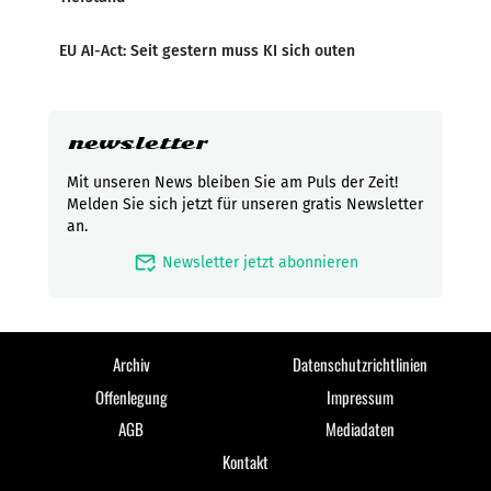
EU AI-Act: Seit gestern muss KI sich outen
newsletter
Mit unseren News bleiben Sie am Puls der Zeit!
Melden Sie sich jetzt für unseren gratis Newsletter
an.
mark_email_read
Newsletter jetzt abonnieren
Archiv
Datenschutzrichtlinien
Offenlegung
Impressum
AGB
Mediadaten
Kontakt