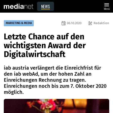
menu
NEWS
Menü
event
draw
06.10.2020
Redaktion
MARKETING & MEDIA
Letzte Chance auf den
wichtigsten Award der
Digitalwirtschaft
iab austria verlängert die Einreichfrist für
den iab webAd, um der hohen Zahl an
Einreichungen Rechnung zu tragen.
Einreichungen noch bis zum 7. Oktober 2020
möglich.