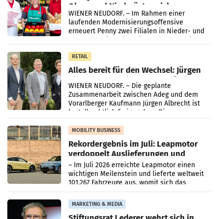
Ober- und Niederösterreich
WIENER NEUDORF. – Im Rahmen einer
laufenden Modernisierungsoffensive
erneuert Penny zwei Filialen in Nieder- und
Oberösterreich. Die beiden Standorte liegen
in Haag sowie im rund
RETAIL
Alles bereit für den Wechsel: Jürgen
Albrecht setzt ab 1.1.2027 auf Adeg
WIENER NEUDORF. – Die geplante
Zusammenarbeit zwischen Adeg und dem
Vorarlberger Kaufmann Jürgen Albrecht ist
kartellrechtlich freigegeben: Die
Bundeswettbewerbsbehörde und der
Bundeskartellanwalt
MOBILITY BUSINESS
Rekordergebnis im Juli: Leapmotor
verdoppelt Auslieferungen und
überschreitet die 100.000er-Marke
– Im Juli 2026 erreichte Leapmotor einen
wichtigen Meilenstein und lieferte weltweit
101.267 Fahrzeuge aus, womit sich das
Ergebnis gegenüber Juli 2025 mehr als
verdoppelte (+102
MARKETING & MEDIA
Stiftungsrat Lederer wehrt sich in