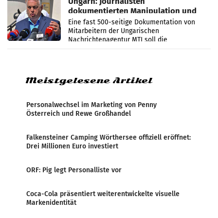
Ungarn: Journalisten
dokumentierten Manipulation und
Zensur
Eine fast 500-seitige Dokumentation von
Mitarbeitern der Ungarischen
Nachrichtenagentur MTI soll die
systematische Nachrichten-Manipulation und
Zensur bei der Agentur während der Zeit
Meistgelesene Artikel
Personalwechsel im Marketing von Penny
Österreich und Rewe Großhandel
Falkensteiner Camping Wörthersee offiziell eröffnet:
Drei Millionen Euro investiert
ORF: Pig legt Personalliste vor
Coca-Cola präsentiert weiterentwickelte visuelle
Markenidentität