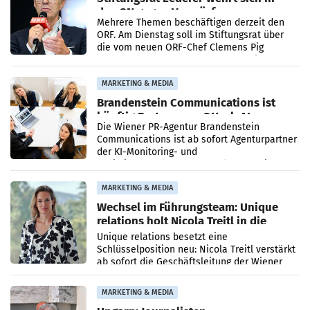
den SN gegen Vorwürfe
Mehrere Themen beschäftigen derzeit den
ORF. Am Dienstag soll im Stiftungsrat über
die vom neuen ORF-Chef Clemens Pig
vorgeschlagenen Besetzungen für die
Direktionen abgestimmt werden.
MARKETING & MEDIA
Brandenstein Communications ist
künftig Partner von OtterlyAI
Die Wiener PR-Agentur Brandenstein
Communications ist ab sofort Agenturpartner
der KI-Monitoring- und
Optimierungsplattform OtterlyAI. Damit baut
die Agentur ihr Leistungsportfolio
MARKETING & MEDIA
Wechsel im Führungsteam: Unique
relations holt Nicola Treitl in die
Geschäftsleitung
Unique relations besetzt eine
Schlüsselposition neu: Nicola Treitl verstärkt
ab sofort die Geschäftsleitung der Wiener
PR-Agentur an der Seite von Josef Kalina und
Anna Kalina-Mahr.
MARKETING & MEDIA