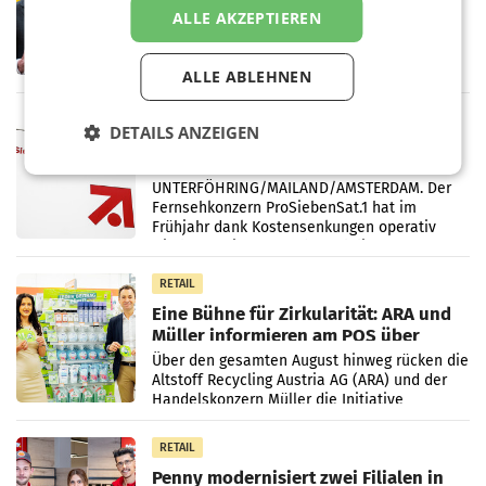
ersten Halbjahr trotz schwachem
ALLE AKZEPTIEREN
Briefgeschäft
WIEN Die Österreichische Post AG hat im
ersten Halbjahr 2026 einen Konzernumsatz
von 1.544,0 Mio. EUR erwirtschaftet, was
ALLE ABLEHNEN
einem Plus von 3,8 Prozent gegenüber dem
Vergleichszeitraum
MARKETING & MEDIA
DETAILS ANZEIGEN
ProSiebenSat.1 spart und macht
überraschend viel Gewinn
UNTERFÖHRING/MAILAND/AMSTERDAM. Der
Fernsehkonzern ProSiebenSat.1 hat im
Frühjahr dank Kostensenkungen operativ
wieder Gewinn gemacht und die
Markterwartung deutlich übertroffen.
RETAIL
Eine Bühne für Zirkularität: ARA und
Müller informieren am POS über
Kreislauffähigkeit
Über den gesamten August hinweg rücken die
Altstoff Recycling Austria AG (ARA) und der
Handelskonzern Müller die Initiative
„Kreislauf-Helden“ in allen österreichischen
Müller-Filialen
RETAIL
Penny modernisiert zwei Filialen in