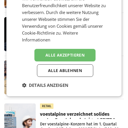
Ermittlungen rund um das Ableben des Ex-
Benutzerfreundlichkeit unserer Website zu
Sektionschefs im Justizministerium, Christian
verbessern. Durch die weitere Nutzung
Pilnacek, auf sensible
unserer Webseite stimmen Sie der
MARKETING & MEDIA
Verwendung von Cookies gemäß unserer
Stiftungsrat Lederer wehrt sich in
Cookie-Richtlinie zu.
Weitere
den SN gegen Vorwürfe
Mehrere Themen beschäftigen derzeit den
Informationen
ORF. Am Dienstag soll im Stiftungsrat über
die vom neuen ORF-Chef Clemens Pig
vorgeschlagenen Besetzungen für die
ALLE AKZEPTIEREN
Direktionen abgestimmt werden.
RETAIL
ALLE ABLEHNEN
Bipa unterstützt Bewegte Kids
Sommercamps im Osten Österreichs
Bereits zum zweiten Mal begleitet Bipa das
DETAILS ANZEIGEN
polysportive Sommersportcamp „Bewegte
Kids“. Während der Campwochen in den
Monaten Juli und August versorgt das
Unternehmen Kinder sowie
RETAIL
voestalpine verzeichnet solides
erstes Quartal und steigert EBITDA
Der voestalpine-Konzern hat im 1. Quartal