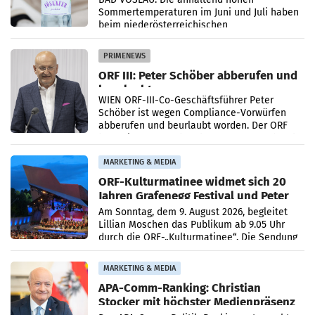
Sommertemperaturen im Juni und Juli haben
beim niederösterreichischen
Getränkehersteller Vöslauer zu deutlichen
Absatzzuwächsen geführt. Während
PRIMENEWS
ORF III: Peter Schöber abberufen und
beurlaubt
WIEN ORF-III-Co-Geschäftsführer Peter
Schöber ist wegen Compliance-Vorwürfen
abberufen und beurlaubt worden. Der ORF
bestätigte gegenüber der APA entsprechende
Medienberichte.
MARKETING & MEDIA
ORF-Kulturmatinee widmet sich 20
Jahren Grafenegg Festival und Peter
Simonischek
Am Sonntag, dem 9. August 2026, begleitet
Lillian Moschen das Publikum ab 9.05 Uhr
durch die ORF-„Kulturmatinee“. Die Sendung
startet mit der Dokumentation „20 Jahre
Grafenegg
MARKETING & MEDIA
APA-Comm-Ranking: Christian
Stocker mit höchster Medienpräsenz