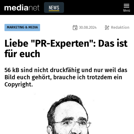
menu
NEWS
Menü
event
draw
30.08.2024
Redaktion
MARKETING & MEDIA
Liebe "PR-Experten": Das ist
für euch
56 kB sind nicht druckfähig und nur weil das
Bild euch gehört, brauche ich trotzdem ein
Copyright.