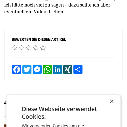
ich hätte noch viel zu sagen – dazu sollte ich aber
eventuell ein Video drehen.
BEWERTEN SIE DIESEN ARTIKEL
Facebook
Twitter
Messenger
WhatsApp
LinkedIn
XING
Teilen
×
MARKETING & MEDIA
Diese Webseite verwendet
Pilnacek-U-Ausschuss - Presserat
Cookies.
fordert sensible Berichterstattung
WIEN Der Presserat fordert Medienvertreter
Wir verwenden Cookies, um die
dazu auf, im U-Ausschuss zu den