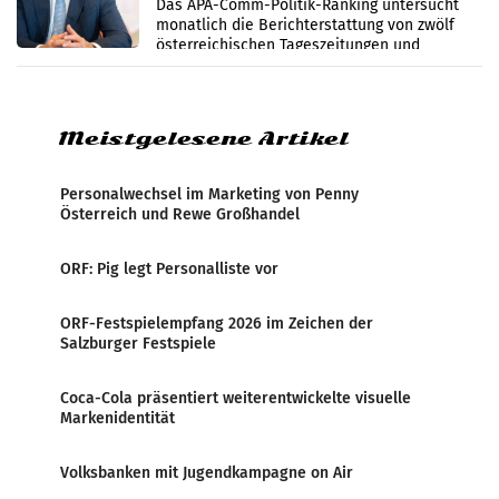
im Juli
Das APA-Comm-Politik-Ranking untersucht
monatlich die Berichterstattung von zwölf
österreichischen Tageszeitungen und
analysiert, welche Politikerinnen und
Politiker Österreichs die
Meistgelesene Artikel
Personalwechsel im Marketing von Penny
Österreich und Rewe Großhandel
ORF: Pig legt Personalliste vor
ORF-Festspielempfang 2026 im Zeichen der
Salzburger Festspiele
Coca-Cola präsentiert weiterentwickelte visuelle
Markenidentität
Volksbanken mit Jugendkampagne on Air