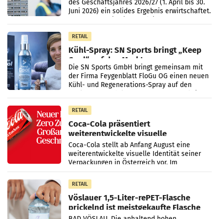
des Geschäftsjahres 2026/27 (1. April bis 30.
Juni 2026) ein solides Ergebnis erwirtschaftet.
Der Umsatz stieg im Vergleich zur
Vorjahresperiode
RETAIL
Kühl-Spray: SN Sports bringt „Keep
Cool“ auf den Markt
Die SN Sports GmbH bringt gemeinsam mit
der Firma Feygenblatt FloGu OG einen neuen
Kühl- und Regenerations-Spray auf den
Markt. Das Produkt namens „Keep Cool“ ist zu
100 Prozent
RETAIL
Coca-Cola präsentiert
weiterentwickelte visuelle
Markenidentität
Coca-Cola stellt ab Anfang August eine
weiterentwickelte visuelle Identität seiner
Verpackungen in Österreich vor. Im
Mittelpunkt des Redesigns stehen zentrale
Gestaltungselemente
RETAIL
Vöslauer 1,5-Liter-rePET-Flasche
prickelnd ist meistgekaufte Flasche
Österreichs
BAD VÖSLAU. Die anhaltend hohen