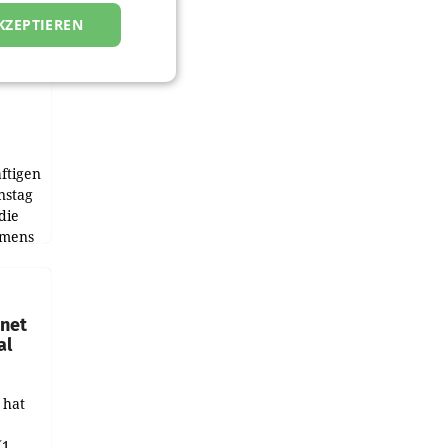
KZEPTIEREN
ftigen
nstag
die
emens
hnet
al
 hat
(1.