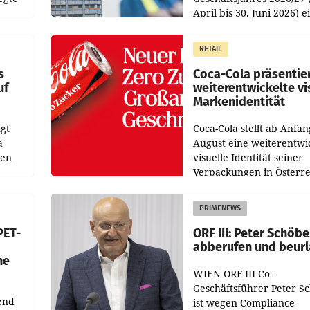
April bis 30. Juni 2026) e
aten
solides Ergebnis erwirtsc
 das
Der Umsatz stieg im Verg
RETAIL
wie
zur Vorjahresperiode
s
Coca-Cola präsentie
uf
weiterentwickelte vi
Markenidentität
gt
Coca-Cola stellt ab Anfan
a
August eine weiterentwi
nen
visuelle Identität seiner
Verpackungen in Österre
 den
vor. Im Mittelpunkt des
ens
Redesigns stehen zentral
PRIMENEWS
ozent
Gestaltungselemente
PET-
ORF III: Peter Schöbe
abberufen und beur
he
WIEN ORF-III-Co-
Geschäftsführer Peter S
end
ist wegen Compliance-