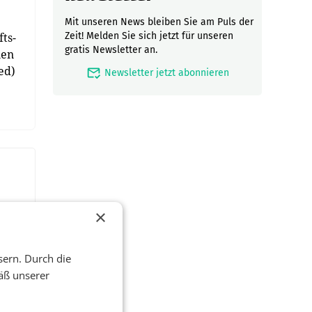
Mit unseren News bleiben Sie am Puls der
ts-
Zeit! Melden Sie sich jetzt für unseren
gratis Newsletter an.
nen
ed)
mark_email_read
Newsletter jetzt abonnieren
×
sern. Durch die
äß unserer