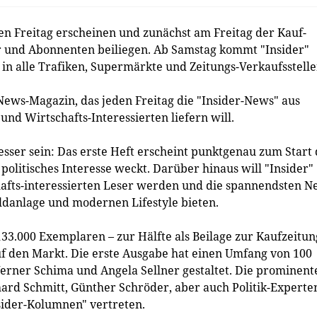
en Freitag erscheinen und zunächst am Freitag der Kauf-
er und Abonnenten beiliegen. Ab Samstag kommt "Insider"
 in alle Trafiken, Supermärkte und Zeitungs-Verkaufsstelle
s News-Magazin, das jeden Freitag die "Insider-News" aus
und Wirtschafts-Interessierten liefern will.
esser sein: Das erste Heft erscheint punktgenau zum Start
politisches Interesse weckt. Darüber hinaus will "Insider"
afts-interessierten Leser werden und die spannendsten N
danlage und modernen Lifestyle bieten.
133.000 Exemplaren – zur Hälfte als Beilage zur Kaufzeitun
auf den Markt. Die erste Ausgabe hat einen Umfang von 100
rner Schima und Angela Sellner gestaltet. Die prominent
chard Schmitt, Günther Schröder, aber auch Politik-Experte
sider-Kolumnen" vertreten.