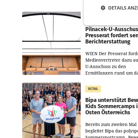
DETAILS ANZ
MARKETING & MEDIA
Pilnacek-U-Ausschus
Presserat fordert se
Berichterstattung
WIEN Der Presserat ford
Medienvertreter dazu au
U-Ausschuss zu den
Ermittlungen rund um d
Ableben des Ex-Sektions
im Justizministerium, Chr
RETAIL
Pilnacek, auf sensible
Bipa unterstützt Be
Kids Sommercamps 
Osten Österreichs
Bereits zum zweiten Mal
begleitet Bipa das polysp
Sommersportcamp „Bew