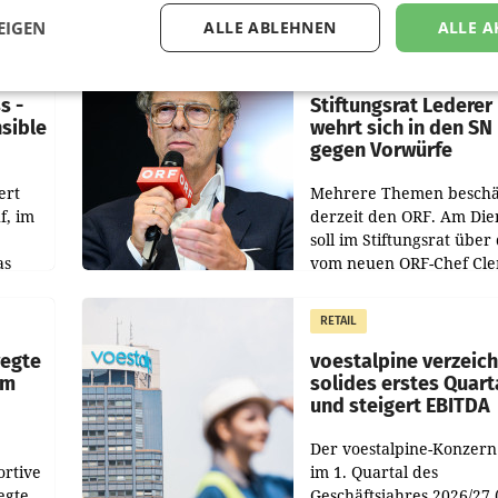
EIGEN
ALLE ABLEHNEN
ALLE A
MARKETING & MEDIA
s -
Stiftungsrat Lederer
nsible
wehrt sich in den SN
gegen Vorwürfe
ert
Mehrere Themen beschä
f, im
derzeit den ORF. Am Die
soll im Stiftungsrat über 
as
vom neuen ORF-Chef Cl
chefs
Pig vorgeschlagenen
istian
Besetzungen für die
RETAIL
Direktionen abgestimmt
werden.
wegte
voestalpine verzeic
im
solides erstes Quart
und steigert EBITDA
Der voestalpine-Konzern
ortive
im 1. Quartal des
egte
Geschäftsjahres 2026/27 