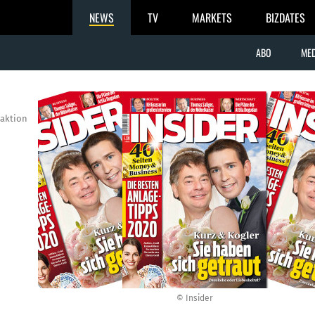
NEWS
TV
MARKETS
BIZDATES
ABO
MED
aktion
© Insider