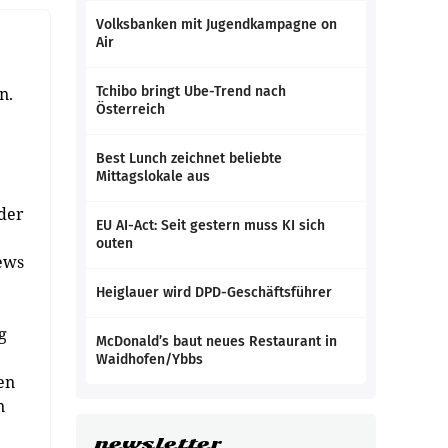
Volksbanken mit Jugendkampagne on
Air
n.
Tchibo bringt Ube-Trend nach
Österreich
Best Lunch zeichnet beliebte
Mittagslokale aus
 der
EU AI-Act: Seit gestern muss KI sich
outen
ews
Heiglauer wird DPD-Geschäftsführer
g
McDonald’s baut neues Restaurant in
Waidhofen/Ybbs
en
n
newsletter