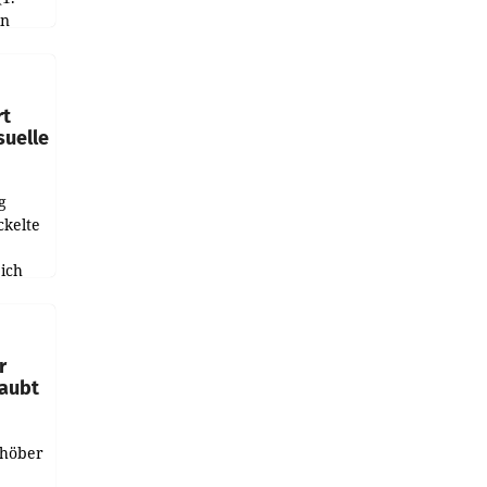
in
haftet.
leich
rt
suelle
g
ckelte
ich
e
r
laubt
chöber