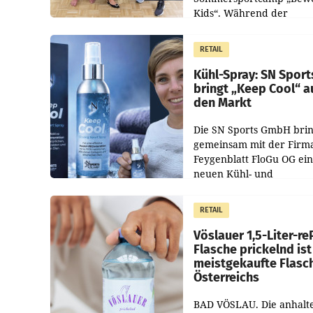
Kids“. Während der
Campwochen in den Mon
Juli und August versorgt
RETAIL
Unternehmen Kinder so
Kühl-Spray: SN Sport
bringt „Keep Cool“ a
den Markt
Die SN Sports GmbH brin
gemeinsam mit der Firm
Feygenblatt FloGu OG ei
neuen Kühl- und
Regenerations-Spray auf
Markt. Das Produkt nam
RETAIL
„Keep Cool“ ist zu 100 Pr
Vöslauer 1,5-Liter-re
Flasche prickelnd ist
meistgekaufte Flasc
Österreichs
BAD VÖSLAU. Die anhalt