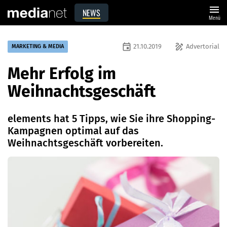
menu
NEWS
Menü
event
draw
21.10.2019
Advertorial
MARKETING & MEDIA
Mehr Erfolg im
Weihnachtsgeschäft
elements hat 5 Tipps, wie Sie ihre Shopping-
Kampagnen optimal auf das
Weihnachtsgeschäft vorbereiten.