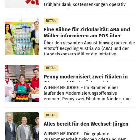
Frühjahr dank Kostensenkungen operativ
wieder Gewinn gemacht und die
Markterwartung deutlich übertroffen.
RETAIL
Eine Bühne für Zirkularität: ARA und
Müller informieren am POS über
Kreislauffähigkeit
Über den gesamten August hinweg rücken die
Altstoff Recycling Austria AG (ARA) und der
Handelskonzern Müller die Initiative
„Kreislauf-Helden“ in allen österreichischen
Müller-Filialen
RETAIL
Penny modernisiert zwei Filialen in
Ober- und Niederösterreich
WIENER NEUDORF. – Im Rahmen einer
laufenden Modernisierungsoffensive
erneuert Penny zwei Filialen in Nieder- und
Oberösterreich. Die beiden Standorte liegen
in Haag sowie im rund
RETAIL
Alles bereit für den Wechsel: Jürgen
Albrecht setzt ab 1.1.2027 auf Adeg
WIENER NEUDORF. – Die geplante
Zusammenarbeit zwischen Adeg und dem