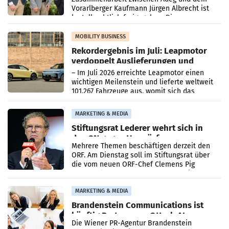
Vorarlberger Kaufmann Jürgen Albrecht ist
kartellrechtlich freigegeben: Die
Bundeswettbewerbsbehörde und der
Bundeskartellanwalt
MOBILITY BUSINESS
Rekordergebnis im Juli: Leapmotor
verdoppelt Auslieferungen und
überschreitet die 100.000er-Marke
– Im Juli 2026 erreichte Leapmotor einen
wichtigen Meilenstein und lieferte weltweit
101.267 Fahrzeuge aus, womit sich das
Ergebnis gegenüber Juli 2025 mehr als
verdoppelte (+102
MARKETING & MEDIA
Stiftungsrat Lederer wehrt sich in
den SN gegen Vorwürfe
Mehrere Themen beschäftigen derzeit den
ORF. Am Dienstag soll im Stiftungsrat über
die vom neuen ORF-Chef Clemens Pig
vorgeschlagenen Besetzungen für die
Direktionen abgestimmt werden.
MARKETING & MEDIA
Brandenstein Communications ist
künftig Partner von OtterlyAI
Die Wiener PR-Agentur Brandenstein