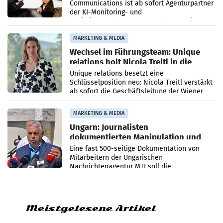
Communications ist ab sofort Agenturpartner
der KI-Monitoring- und
Optimierungsplattform OtterlyAI. Damit baut
die Agentur ihr Leistungsportfolio
MARKETING & MEDIA
Wechsel im Führungsteam: Unique
relations holt Nicola Treitl in die
Geschäftsleitung
Unique relations besetzt eine
Schlüsselposition neu: Nicola Treitl verstärkt
ab sofort die Geschäftsleitung der Wiener
PR-Agentur an der Seite von Josef Kalina und
Anna Kalina-Mahr.
MARKETING & MEDIA
Ungarn: Journalisten
dokumentierten Manipulation und
Zensur
Eine fast 500-seitige Dokumentation von
Mitarbeitern der Ungarischen
Nachrichtenagentur MTI soll die
systematische Nachrichten-Manipulation und
Zensur bei der Agentur während der Zeit
Meistgelesene Artikel