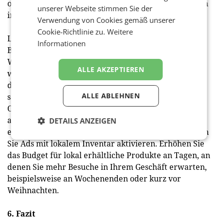
online über ein Produkt informieren, den Kauf jedoch
unserer Webseite stimmen Sie der
im stationären Handel abschließen.
Verwendung von Cookies gemäß unserer
Cookie-Richtlinie zu.
Weitere
Laut einer von Google durchgeführten Studie ist bei
Informationen
Besuchern eines lokalen Geschäfts die
Wahrscheinlichkeit eines Kaufs um über 25 % höher,
ALLE AKZEPTIEREN
wenn sie zuvor auf die Google-Suchnetzwerk-Anzeige
des jeweiligen Einzelhändlers geklickt haben. Daher
ALLE ABLEHNEN
sollten Sie sich die Möglichkeit nicht entgehen lassen,
Online-User über Anzeigen auf ihr lokales Geschäft
aufmerksam zu machen. Falls Ihnen Feeds mit lokal
DETAILS ANZEIGEN
erhältlichen Produkten zur Verfügung stehen, können
Sie Ads mit lokalem Inventar aktivieren. Erhöhen Sie
das Budget für lokal erhältliche Produkte an Tagen, an
denen Sie mehr Besuche in Ihrem Geschäft erwarten,
beispielsweise an Wochenenden oder kurz vor
Weihnachten.
6. Fazit