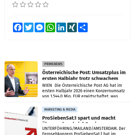
Facebook
Twitter
Messenger
WhatsApp
LinkedIn
XING
Teilen
PRIMENEWS
Österreichische Post: Umsatzplus im
ersten Halbjahr trotz schwachem
Briefgeschäft
WIEN Die Österreichische Post AG hat im
ersten Halbjahr 2026 einen Konzernumsatz
von 1.544,0 Mio. EUR erwirtschaftet, was
einem Plus von 3,8 Prozent gegenüber dem
Vergleichszeitraum
MARKETING & MEDIA
ProSiebenSat.1 spart und macht
überraschend viel Gewinn
UNTERFÖHRING/MAILAND/AMSTERDAM. Der
Fernsehkonzern ProSiebenSat.1 hat im