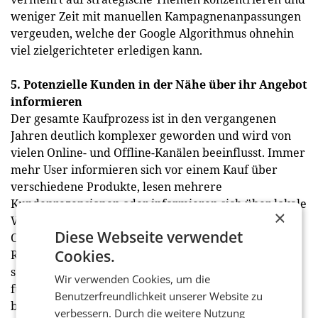
weniger Zeit mit manuellen Kampagnenanpassungen
vergeuden, welche der Google Algorithmus ohnehin
viel zielgerichteter erledigen kann.
5. Potenzielle Kunden in der Nähe über ihr Angebot
informieren
Der gesamte Kaufprozess ist in den vergangenen
Jahren deutlich komplexer geworden und wird von
vielen Online- und Offline-Kanälen beeinflusst. Immer
mehr User informieren sich vor einem Kauf über
verschiedene Produkte, lesen mehrere
Kundenrezensionen oder informieren sich über lokale
×
Verfügbarkeiten des gewünschten Produkts. Das
Diese Webseite verwendet
Online-Angebot dient somit oftmals als erste
Cookies.
Recherchequelle. Dieses Verhalten beschreibt der
sogenannte ROPO-Effekt. Die Abkürzung ROPO steht
Wir verwenden Cookies, um die
für „Research Online, Purchase Offline“ und
Benutzerfreundlichkeit unserer Website zu
beschreibt den Prozess, bei dem sich Käufer vorab
verbessern. Durch die weitere Nutzung