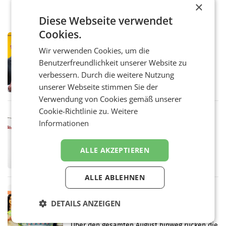
×
Diese Webseite verwendet
Cookies.
PRIMENEWS
Wir verwenden Cookies, um die
Österreichische Post: Umsatzplus im
ersten Halbjahr trotz schwachem
Benutzerfreundlichkeit unserer Website zu
Briefgeschäft
WIEN Die Österreichische Post AG hat im
verbessern. Durch die weitere Nutzung
ersten Halbjahr 2026 einen Konzernumsatz
unserer Webseite stimmen Sie der
von 1.544,0 Mio. EUR erwirtschaftet, was
Verwendung von Cookies gemäß unserer
einem Plus von 3,8 Prozent gegenüber dem
Vergleichszeitraum
Cookie-Richtlinie zu.
Weitere
MARKETING & MEDIA
Informationen
ProSiebenSat.1 spart und macht
überraschend viel Gewinn
UNTERFÖHRING/MAILAND/AMSTERDAM. Der
ALLE AKZEPTIEREN
Fernsehkonzern ProSiebenSat.1 hat im
Frühjahr dank Kostensenkungen operativ
wieder Gewinn gemacht und die
ALLE ABLEHNEN
Markterwartung deutlich übertroffen.
RETAIL
DETAILS ANZEIGEN
Eine Bühne für Zirkularität: ARA und
Müller informieren am POS über
Kreislauffähigkeit
Über den gesamten August hinweg rücken die