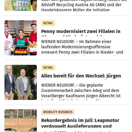
Altstoff Recycling Austria AG (ARA) und der
Handelskonzern Müller die Initiative
„Kreislauf-Helden“ in allen österreichischen
Müller-Filialen
RETAIL
Penny modernisiert zwei Filialen in
Ober- und Niederösterreich
WIENER NEUDORF. – Im Rahmen einer
laufenden Modernisierungsoffensive
erneuert Penny zwei Filialen in Nieder- und
Oberösterreich. Die beiden Standorte liegen
in Haag sowie im rund
RETAIL
Alles bereit für den Wechsel: Jürgen
Albrecht setzt ab 1.1.2027 auf Adeg
WIENER NEUDORF. – Die geplante
Zusammenarbeit zwischen Adeg und dem
Vorarlberger Kaufmann Jürgen Albrecht ist
kartellrechtlich freigegeben: Die
Bundeswettbewerbsbehörde und der
Bundeskartellanwalt
MOBILITY BUSINESS
Rekordergebnis im Juli: Leapmotor
verdoppelt Auslieferungen und