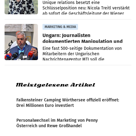
Geschäftsleitung
Unique relations besetzt eine
Schlüsselposition neu: Nicola Treitl verstärkt
ab sofort die Geschäftsleitung der Wiener
PR-Agentur an der Seite von Josef Kalina und
Anna Kalina-Mahr.
MARKETING & MEDIA
Ungarn: Journalisten
dokumentierten Manipulation und
Zensur
Eine fast 500-seitige Dokumentation von
Mitarbeitern der Ungarischen
Nachrichtenagentur MTI soll die
systematische Nachrichten-Manipulation und
Zensur bei der Agentur während der Zeit
Meistgelesene Artikel
Falkensteiner Camping Wörthersee offiziell eröffnet:
Drei Millionen Euro investiert
Personalwechsel im Marketing von Penny
Österreich und Rewe Großhandel