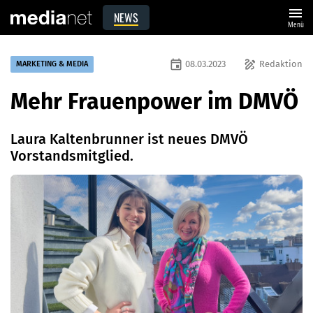
menu
NEWS
Menü
event
draw
08.03.2023
Redaktion
MARKETING & MEDIA
Mehr Frauenpower im DMVÖ
Laura Kaltenbrunner ist neues DMVÖ
Vorstandsmitglied.