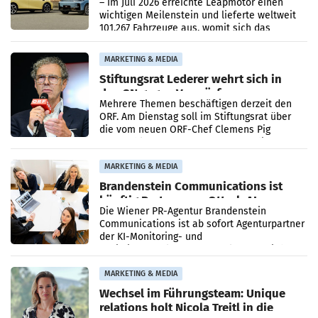
überschreitet die 100.000er-Marke
– Im Juli 2026 erreichte Leapmotor einen
wichtigen Meilenstein und lieferte weltweit
101.267 Fahrzeuge aus, womit sich das
Ergebnis gegenüber Juli 2025 mehr als
verdoppelte (+102
MARKETING & MEDIA
Stiftungsrat Lederer wehrt sich in
den SN gegen Vorwürfe
Mehrere Themen beschäftigen derzeit den
ORF. Am Dienstag soll im Stiftungsrat über
die vom neuen ORF-Chef Clemens Pig
vorgeschlagenen Besetzungen für die
Direktionen abgestimmt werden.
MARKETING & MEDIA
Brandenstein Communications ist
künftig Partner von OtterlyAI
Die Wiener PR-Agentur Brandenstein
Communications ist ab sofort Agenturpartner
der KI-Monitoring- und
Optimierungsplattform OtterlyAI. Damit baut
die Agentur ihr Leistungsportfolio
MARKETING & MEDIA
Wechsel im Führungsteam: Unique
relations holt Nicola Treitl in die