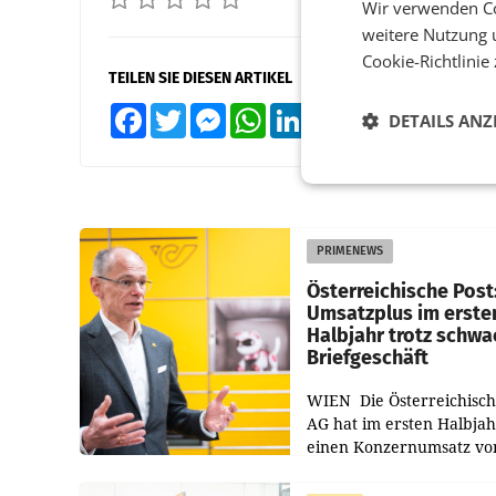
Wir verwenden Co
weitere Nutzung 
Cookie-Richtlinie
TEILEN SIE DIESEN ARTIKEL
Facebook
Twitter
Messenger
WhatsApp
LinkedIn
XING
Teilen
DETAILS ANZ
PRIMENEWS
Österreichische Post
Umsatzplus im erste
Halbjahr trotz schw
Briefgeschäft
WIEN Die Österreichisch
AG hat im ersten Halbja
einen Konzernumsatz vo
1.544,0 Mio. EUR
erwirtschaftet, was eine