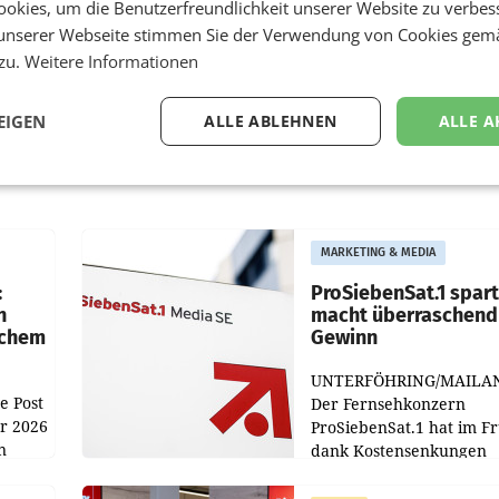
okies, um die Benutzerfreundlichkeit unserer Website zu verbes
unserer Webseite stimmen Sie der Verwendung von Cookies gem
 zu.
Weitere Informationen
EIGEN
ALLE ABLEHNEN
ALLE A
MARKETING & MEDIA
:
ProSiebenSat.1 spar
n
macht überraschend 
achem
Gewinn
UNTERFÖHRING/MAILA
e Post
Der Fernsehkonzern
hr 2026
ProSiebenSat.1 hat im F
n
dank Kostensenkungen
operativ wieder Gewinn
m Plus
gemacht und die