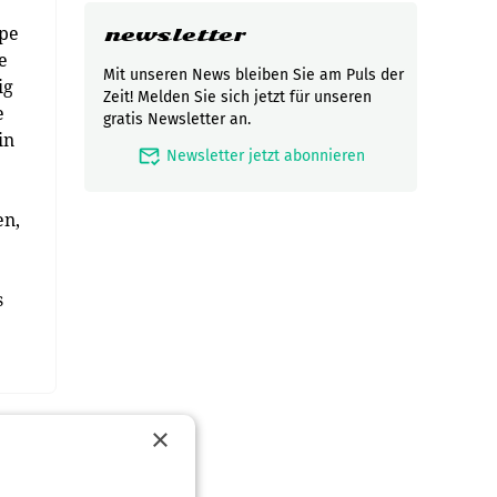
ppe
newsletter
e
Mit unseren News bleiben Sie am Puls der
ig
Zeit! Melden Sie sich jetzt für unseren
e
gratis Newsletter an.
in
mark_email_read
Newsletter jetzt abonnieren
en,
s
×