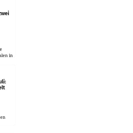
h
zwei
e
alen in
ich.
gen in
li:
lt
gen
uge