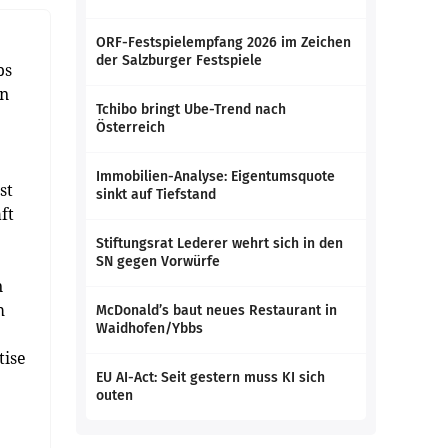
ORF-Festspielempfang 2026 im Zeichen
der Salzburger Festspiele
ps
an
Tchibo bringt Ube-Trend nach
Österreich
Immobilien-Analyse: Eigentumsquote
st
sinkt auf Tiefstand
ft
Stiftungsrat Lederer wehrt sich in den
SN gegen Vorwürfe
n
m
McDonald’s baut neues Restaurant in
Waidhofen/Ybbs
tise
EU AI-Act: Seit gestern muss KI sich
outen