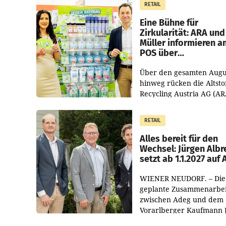
RETAIL
von 3,8 Prozent gegenüb
dem Vergleichszeitraum
Eine Bühne für
Zirkularität: ARA und
Müller informieren a
POS über
Kreislauffähigkeit
Über den gesamten Augu
hinweg rücken die Altsto
Recycling Austria AG (AR
und der Handelskonzern
Müller die Initiative „Krei
RETAIL
Helden“ in allen
österreichischen Müller-F
Alles bereit für den
Wechsel: Jürgen Albr
setzt ab 1.1.2027 auf
WIENER NEUDORF. – Die
geplante Zusammenarbei
zwischen Adeg und dem
Vorarlberger Kaufmann 
Albrecht ist kartellrechtl