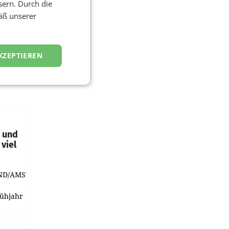
sern. Durch die
äß unserer
KZEPTIEREN
t und
viel
ND/AMSTERDAM.
rühjahr