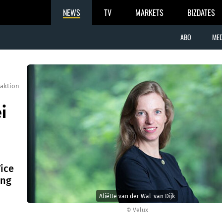
NEWS
TV
MARKETS
BIZDATES
ABO
MED
aktion
i
Vice
ing
Aliëtte van der Wal-van Dijk
© Velux