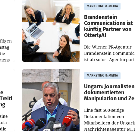
aus, womit sich das Erge
MARKETING & MEDIA
gegenüber Juli 2025 meh
örde
verdoppelte (+102
walt
Brandenstein
Communications ist
künftig Partner von
OtterlyAI
ftigen
Die Wiener PR-Agentur
nstag
Brandenstein Communica
die
ist ab sofort Agenturpar
emens
der KI-Monitoring- und
Optimierungsplattform
MARKETING & MEDIA
OtterlyAI. Damit baut di
Agentur ihr Leistungspor
Ungarn: Journalisten
ue
dokumentierten
Treitl
Manipulation und Ze
ung
Eine fast 500-seitige
eine
Dokumentation von
cola
Mitarbeitern der Ungari
 die
Nachrichtenagentur MTI 