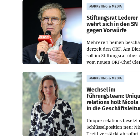
freigegeben: Die
MARKETING & MEDIA
Bundeswettbewerbsbeh
und der Bundeskartellan
Stiftungsrat Lederer
wehrt sich in den SN
gegen Vorwürfe
Mehrere Themen beschä
derzeit den ORF. Am Die
soll im Stiftungsrat über 
vom neuen ORF-Chef Cl
Pig vorgeschlagenen
Besetzungen für die
MARKETING & MEDIA
Direktionen abgestimmt
werden.
Wechsel im
Führungsteam: Uniq
relations holt Nicola 
in die Geschäftsleit
Unique relations besetzt 
Schlüsselposition neu: Ni
Treitl verstärkt ab sofort