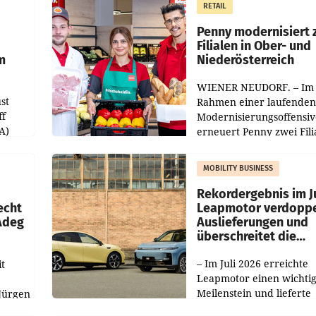
RETAIL
er
Markterwartung deutlic
übertroffen.
Penny modernisiert 
Filialen in Ober- und
m
Niederösterreich
WIENER NEUDORF. – Im
st
Rahmen einer laufenden
ff
Modernisierungsoffensiv
A)
erneuert Penny zwei Fili
Nieder- und Oberösterre
slauf-
Die beiden Standorte lie
MOBILITY BUSINESS
Haag sowie im rund
ilialen
Rekordergebnis im Ju
echt
Leapmotor verdoppe
 Adeg
Auslieferungen und
überschreitet die
100.000er-Marke
– Im Juli 2026 erreichte
t
Leapmotor einen wichti
Meilenstein und lieferte
Jürgen
weltweit 101.267 Fahrze
ich