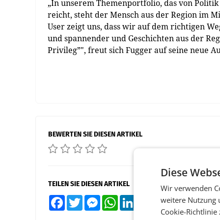
„In unserem Themenportfolio, das von Politik
reicht, steht der Mensch aus der Region im 
User zeigt uns, dass wir auf dem richtigen We
und spannender und Geschichten aus der Regi
Privileg”", freut sich Fugger auf seine neue A
BEWERTEN SIE DIESEN ARTIKEL
Diese Webse
TEILEN SIE DIESEN ARTIKEL
Wir verwenden Co
weitere Nutzung 
Facebook
Twitter
Messenger
WhatsApp
LinkedIn
XING
Teilen
Cookie-Richtlinie