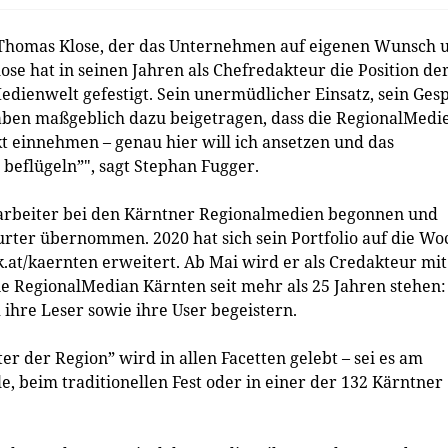
f Thomas Klose, der das Unternehmen auf eigenen Wunsch 
se hat in seinen Jahren als Chefredakteur die Position de
dienwelt gefestigt. Sein unermüdlicher Einsatz, sein Ges
aben maßgeblich dazu beigetragen, dass die RegionalMedi
 einnehmen – genau hier will ich ansetzen und das
eflügeln”", sagt Stephan Fugger.
itarbeiter bei den Kärntner Regionalmedien begonnen und
furter übernommen. 2020 hat sich sein Portfolio auf die Wo
.at/kaernten erweitert. Ab Mai wird er als Credakteur mit
 RegionalMedian Kärnten seit mehr als 25 Jahren stehen:
ihre Leser sowie ihre User begeistern.
er der Region” wird in allen Facetten gelebt – sei es am
le, beim traditionellen Fest oder in einer der 132 Kärntner