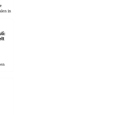
e
alen in
ich.
gen in
li:
lt
gen
uge
bnis
r als