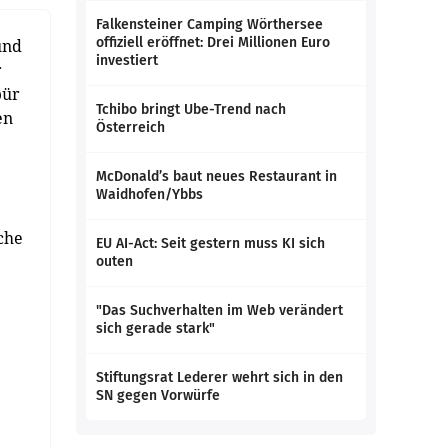
Falkensteiner Camping Wörthersee
offiziell eröffnet: Drei Millionen Euro
und
investiert
r
pür
Tchibo bringt Ube-Trend nach
en
Österreich
McDonald’s baut neues Restaurant in
Waidhofen/Ybbs
che
EU AI-Act: Seit gestern muss KI sich
outen
"Das Suchverhalten im Web verändert
sich gerade stark"
Stiftungsrat Lederer wehrt sich in den
SN gegen Vorwürfe