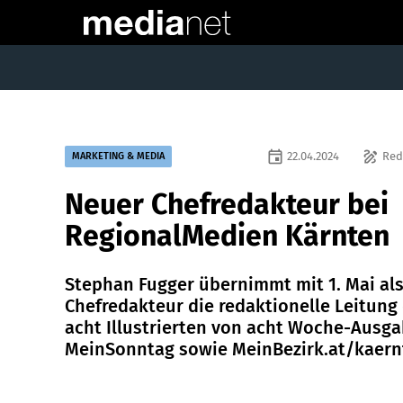
event
draw
22.04.2024
Red
MARKETING & MEDIA
Neuer Chefredakteur bei
RegionalMedien Kärnten
Stephan Fugger übernimmt mit 1. Mai al
Chefredakteur die redaktionelle Leitung
acht Illustrierten von acht Woche-Ausga
MeinSonntag sowie MeinBezirk.at/kaern