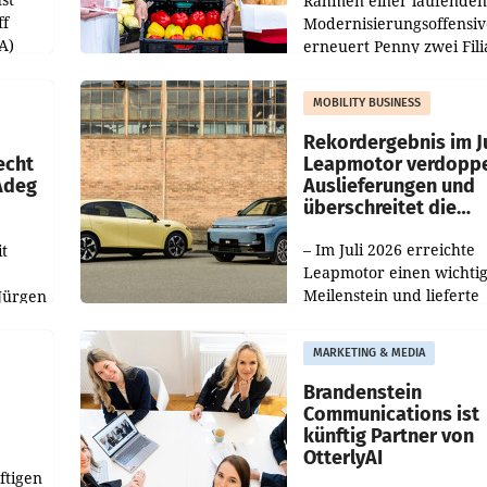
Rahmen einer laufenden
ff
Modernisierungsoffensiv
A)
erneuert Penny zwei Fili
Nieder- und Oberösterre
slauf-
Die beiden Standorte lie
MOBILITY BUSINESS
Haag sowie im rund
ilialen
Rekordergebnis im Ju
echt
Leapmotor verdoppe
 Adeg
Auslieferungen und
überschreitet die
100.000er-Marke
– Im Juli 2026 erreichte
t
Leapmotor einen wichti
Meilenstein und lieferte
Jürgen
weltweit 101.267 Fahrze
ich
aus, womit sich das Erge
MARKETING & MEDIA
gegenüber Juli 2025 meh
örde
verdoppelte (+102
walt
Brandenstein
Communications ist
künftig Partner von
OtterlyAI
ftigen