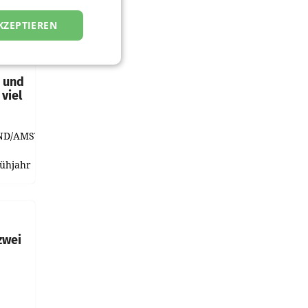
KZEPTIEREN
t und
viel
ND/AMSTERDAM.
rühjahr
h
zwei