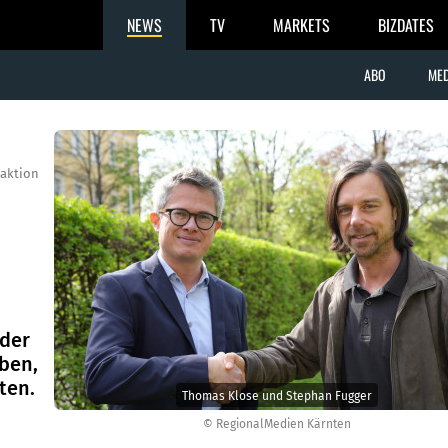
NEWS
TV
MARKETS
BIZDATES
ABO
MED
aktion
s
 der
ben,
ten.
Thomas Klose und Stephan Fugger
© RegionalMedien Kärnten