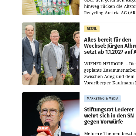
hinweg rücken die Altsto
Recycling Austria AG (AR
und der Handelskonzern
Müller die Initiative „Krei
RETAIL
Helden“ in allen
österreichischen Müller-F
Alles bereit für den
Wechsel: Jürgen Albr
setzt ab 1.1.2027 auf
WIENER NEUDORF. – Die
geplante Zusammenarbei
zwischen Adeg und dem
Vorarlberger Kaufmann 
Albrecht ist kartellrechtl
freigegeben: Die
MARKETING & MEDIA
Bundeswettbewerbsbeh
und der Bundeskartellan
Stiftungsrat Lederer
wehrt sich in den SN
gegen Vorwürfe
Mehrere Themen beschä