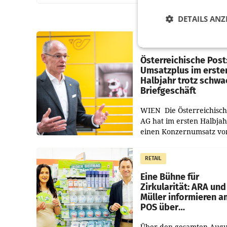
DETAILS ANZ
PRIMENEWS
Österreichische Post
Umsatzplus im erste
Halbjahr trotz schw
Briefgeschäft
WIEN Die Österreichisch
AG hat im ersten Halbja
einen Konzernumsatz vo
1.544,0 Mio. EUR
erwirtschaftet, was eine
RETAIL
von 3,8 Prozent gegenüb
dem Vergleichszeitraum
Eine Bühne für
Zirkularität: ARA und
Müller informieren a
POS über
Kreislauffähigkeit
Über den gesamten Augu