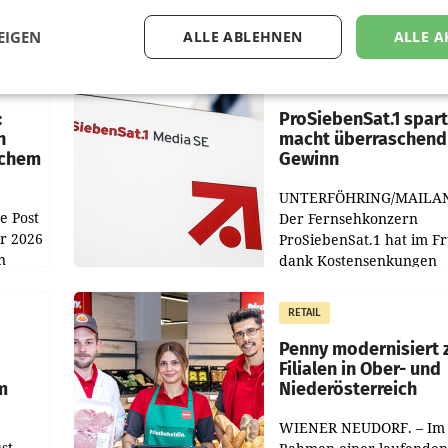
EIGEN
ALLE ABLEHNEN
ALLE A
MARKETING & MEDIA
:
ProSiebenSat.1 spar
n
macht überraschend 
achem
Gewinn
UNTERFÖHRING/MAILA
e Post
Der Fernsehkonzern
hr 2026
ProSiebenSat.1 hat im F
n
dank Kostensenkungen
operativ wieder Gewinn
m Plus
gemacht und die
RETAIL
er
Markterwartung deutlic
übertroffen.
Penny modernisiert 
Filialen in Ober- und
m
Niederösterreich
WIENER NEUDORF. – Im
st