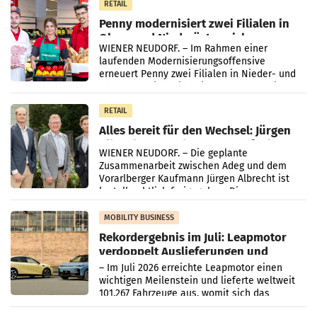
RETAIL
Penny modernisiert zwei Filialen in
Ober- und Niederösterreich
WIENER NEUDORF. – Im Rahmen einer
laufenden Modernisierungsoffensive
erneuert Penny zwei Filialen in Nieder- und
Oberösterreich. Die beiden Standorte liegen
in Haag sowie im rund
RETAIL
Alles bereit für den Wechsel: Jürgen
Albrecht setzt ab 1.1.2027 auf Adeg
WIENER NEUDORF. – Die geplante
Zusammenarbeit zwischen Adeg und dem
Vorarlberger Kaufmann Jürgen Albrecht ist
kartellrechtlich freigegeben: Die
Bundeswettbewerbsbehörde und der
Bundeskartellanwalt
MOBILITY BUSINESS
Rekordergebnis im Juli: Leapmotor
verdoppelt Auslieferungen und
überschreitet die 100.000er-Marke
– Im Juli 2026 erreichte Leapmotor einen
wichtigen Meilenstein und lieferte weltweit
101.267 Fahrzeuge aus, womit sich das
Ergebnis gegenüber Juli 2025 mehr als