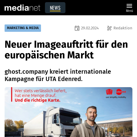
menu
NEWS
Menü
event
draw
29.02.2024
Redaktion
MARKETING & MEDIA
Neuer Imageauftritt für den
europäischen Markt
ghost.company kreiert internationale
Kampagne für UTA Edenred.