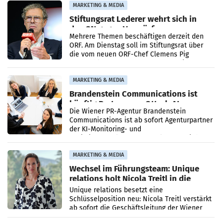
verdoppelte (+102
MARKETING & MEDIA
Stiftungsrat Lederer wehrt sich in
den SN gegen Vorwürfe
Mehrere Themen beschäftigen derzeit den
ORF. Am Dienstag soll im Stiftungsrat über
die vom neuen ORF-Chef Clemens Pig
vorgeschlagenen Besetzungen für die
Direktionen abgestimmt werden.
MARKETING & MEDIA
Brandenstein Communications ist
künftig Partner von OtterlyAI
Die Wiener PR-Agentur Brandenstein
Communications ist ab sofort Agenturpartner
der KI-Monitoring- und
Optimierungsplattform OtterlyAI. Damit baut
die Agentur ihr Leistungsportfolio
MARKETING & MEDIA
Wechsel im Führungsteam: Unique
relations holt Nicola Treitl in die
Geschäftsleitung
Unique relations besetzt eine
Schlüsselposition neu: Nicola Treitl verstärkt
ab sofort die Geschäftsleitung der Wiener
PR-Agentur an der Seite von Josef Kalina und