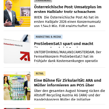
PRIMENEWS
Österreichische Post: Umsatzplus im
ersten Halbjahr trotz schwachem
Briefgeschäft
WIEN Die Österreichische Post AG hat im
ersten Halbjahr 2026 einen Konzernumsatz
von 1.544,0 Mio. EUR erwirtschaftet, was
einem Plus von 3,8 Prozent gegenüber dem
Vergleichszeitraum
MARKETING & MEDIA
ProSiebenSat.1 spart und macht
überraschend viel Gewinn
UNTERFÖHRING/MAILAND/AMSTERDAM. Der
Fernsehkonzern ProSiebenSat.1 hat im
Frühjahr dank Kostensenkungen operativ
wieder Gewinn gemacht und die
Markterwartung deutlich übertroffen.
RETAIL
Eine Bühne für Zirkularität: ARA und
Müller informieren am POS über
Kreislauffähigkeit
Über den gesamten August hinweg rücken die
Altstoff Recycling Austria AG (ARA) und der
Handelskonzern Müller die Initiative
„Kreislauf-Helden“ in allen österreichischen
Müller-Filialen