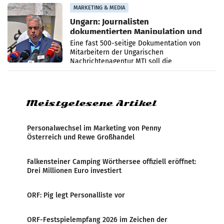
Anna Kalina-Mahr.
MARKETING & MEDIA
Ungarn: Journalisten
dokumentierten Manipulation und
Zensur
Eine fast 500-seitige Dokumentation von
Mitarbeitern der Ungarischen
Nachrichtenagentur MTI soll die
systematische Nachrichten-Manipulation und
Zensur bei der Agentur während der Zeit
Meistgelesene Artikel
Personalwechsel im Marketing von Penny
Österreich und Rewe Großhandel
Falkensteiner Camping Wörthersee offiziell eröffnet:
Drei Millionen Euro investiert
ORF: Pig legt Personalliste vor
ORF-Festspielempfang 2026 im Zeichen der