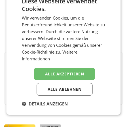
Diese Webseite verwendet
Cookies.
Wir verwenden Cookies, um die
Benutzerfreundlichkeit unserer Website zu
verbessern. Durch die weitere Nutzung
unserer Webseite stimmen Sie der
Verwendung von Cookies gemäß unserer
Cookie-Richtlinie zu.
Weitere
Informationen
BEWERTEN SIE DIESEN ARTIKEL
ALLE AKZEPTIEREN
ALLE ABLEHNEN
Facebook
Twitter
Messenger
WhatsApp
LinkedIn
XING
Teilen
DETAILS ANZEIGEN