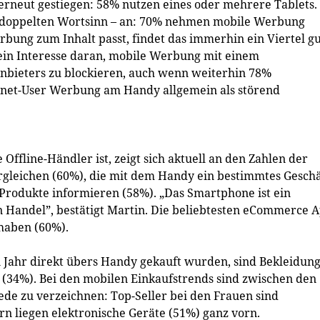
erneut gestiegen: 58% nutzen eines oder mehrere Tablets.
m doppelten Wortsinn – an: 70% nehmen mobile Werbung
bung zum Inhalt passt, findet das immerhin ein Viertel gu
in Interesse daran, mobile Werbung mit einem
anbieters zu blockieren, auch wenn weiterhin 78%
ernet-User Werbung am Handy allgemein als störend
Offline-Händler ist, zeigt sich aktuell an den Zahlen der
ergleichen (60%), die mit dem Handy ein bestimmtes Geschä
r Produkte informieren (58%). „Das Smartphone ist ein
n Handel”, bestätigt Martin. Die beliebtesten eCommerce 
haben (60%).
en Jahr direkt übers Handy gekauft wurden, sind Bekleidun
 (34%). Bei den mobilen Einkaufstrends sind zwischen den
de zu verzeichnen: Top-Seller bei den Frauen sind
n liegen elektronische Geräte (51%) ganz vorn.