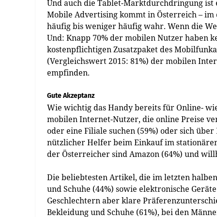
Und auch die Tablet-Marktdurchdringung ist 
Mobile Advertising kommt in Österreich – i
häufig bis weniger häufig wahr. Wenn die Wer
Und: Knapp 70% der mobilen Nutzer haben ke
kostenpflichtigen Zusatzpaket des Mobilfunk
(Vergleichswert 2015: 81%) der mobilen Int
empfinden.
Gute Akzeptanz
Wie wichtig das Handy bereits für Online- wie 
mobilen Internet-Nutzer, die online Preise v
oder eine Filiale suchen (59%) oder sich übe
nützlicher Helfer beim Einkauf im stationäre
der Österreicher sind Amazon (64%) und will
Die beliebtesten Artikel, die im letzten halb
und Schuhe (44%) sowie elektronische Geräte
Geschlechtern aber klare Präferenzunterschie
Bekleidung und Schuhe (61%), bei den Männer