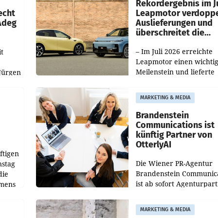
ilialen
Rekordergebnis im Ju
echt
Leapmotor verdoppe
 Adeg
Auslieferungen und
überschreitet die
100.000er-Marke
– Im Juli 2026 erreichte
t
Leapmotor einen wichti
Meilenstein und lieferte
Jürgen
weltweit 101.267 Fahrze
ich
aus, womit sich das Erge
MARKETING & MEDIA
gegenüber Juli 2025 meh
örde
verdoppelte (+102
walt
Brandenstein
Communications ist
künftig Partner von
OtterlyAI
ftigen
Die Wiener PR-Agentur
nstag
Brandenstein Communica
die
ist ab sofort Agenturpar
emens
der KI-Monitoring- und
Optimierungsplattform
MARKETING & MEDIA
OtterlyAI. Damit baut di