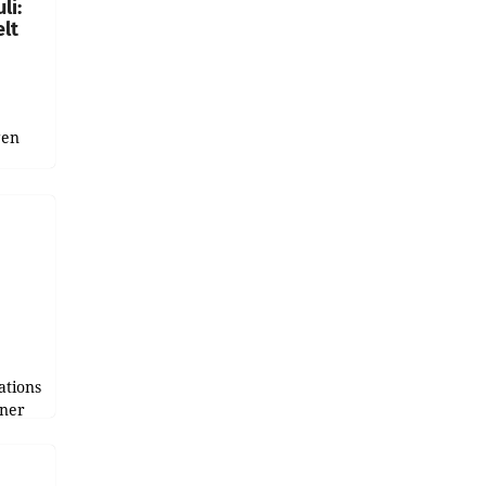
li:
lt
gen
uge
bnis
r als
tions
tner
e