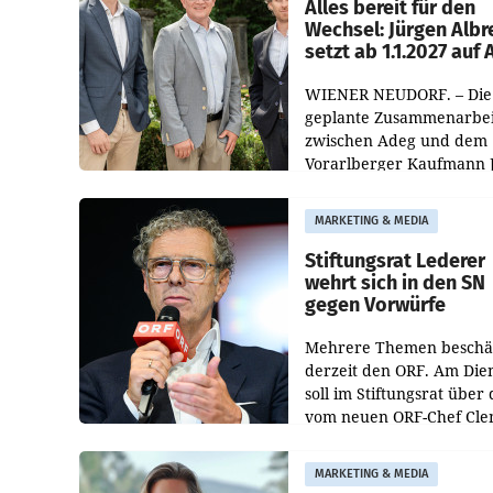
österreichischen Müller-F
Alles bereit für den
Wechsel: Jürgen Albr
setzt ab 1.1.2027 auf
WIENER NEUDORF. – Die
geplante Zusammenarbei
zwischen Adeg und dem
Vorarlberger Kaufmann 
Albrecht ist kartellrechtl
freigegeben: Die
MARKETING & MEDIA
Bundeswettbewerbsbeh
und der Bundeskartellan
Stiftungsrat Lederer
wehrt sich in den SN
gegen Vorwürfe
Mehrere Themen beschä
derzeit den ORF. Am Die
soll im Stiftungsrat über 
vom neuen ORF-Chef Cl
Pig vorgeschlagenen
Besetzungen für die
MARKETING & MEDIA
Direktionen abgestimmt