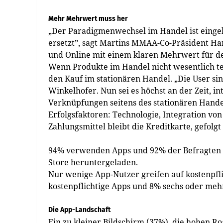
Mehr Mehrwert muss her
„Der Paradigmenwechsel im Handel ist eingelei
ersetzt”, sagt Martins MMAA-Co-Präsident Ha
und Online mit einem klaren Mehrwert für d
Wenn Produkte im Handel nicht wesentlich teu
den Kauf im stationären Handel. „Die User sin
Winkelhofer. Nun sei es höchst an der Zeit, i
Verknüpfungen seitens des stationären Handel
Erfolgsfaktoren: Technologie, Integration von 
Zahlungsmittel bleibt die Kreditkarte, gefol
94% verwenden Apps und 92% der Befragten 
Store heruntergeladen.
Nur wenige App-Nutzer greifen auf kostenpfl
kostenpflichtige Apps und 8% sechs oder meh
Die App-Landschaft
Ein zu kleiner Bildschirm (37%), die hohen R