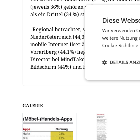
(jeweils 36%) gehören in Österreich nach wi
als ein Drittel (34 %) stört sich außerdem an
Diese Webse
„Regional betrachtet, sind es unterschiedlich
Wir verwenden Co
Niederösterreich (44,3%) und der Steiermark 
weitere Nutzung 
mobile Internet-User ärgern und im Burgenlan
Cookie-Richtlinie
Vorarlberg (44,1%) liegen hohe Roamingkosten
Director bei MindTake Research. „In Salzbur
DETAILS ANZ
Bildschirm (44%) und hohe Roamingkosten (4
GALERIE