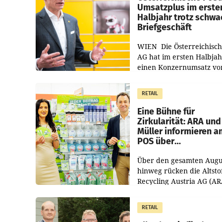
Umsatzplus im erste
Halbjahr trotz schw
Briefgeschäft
WIEN Die Österreichisch
AG hat im ersten Halbja
einen Konzernumsatz vo
1.544,0 Mio. EUR
erwirtschaftet, was eine
RETAIL
von 3,8 Prozent gegenüb
dem Vergleichszeitraum
Eine Bühne für
Zirkularität: ARA und
Müller informieren a
POS über
Kreislauffähigkeit
Über den gesamten Augu
hinweg rücken die Altsto
Recycling Austria AG (AR
und der Handelskonzern
Müller die Initiative „Krei
RETAIL
Helden“ in allen