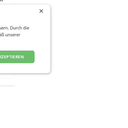
r
×
: In
sern. Durch die
 die
äß unserer
en
KZEPTIEREN