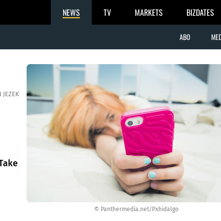
NEWS
TV
MARKETS
BIZDATES
ABO
MED
 JEZEK
dTake
© Panthermedia.net/Pxhidalgo