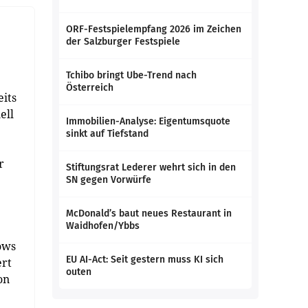
ORF-Festspielempfang 2026 im Zeichen
der Salzburger Festspiele
Tchibo bringt Ube-Trend nach
Österreich
its
ell
Immobilien-Analyse: Eigentumsquote
sinkt auf Tiefstand
r
Stiftungsrat Lederer wehrt sich in den
SN gegen Vorwürfe
McDonald’s baut neues Restaurant in
Waidhofen/Ybbs
ows
EU AI-Act: Seit gestern muss KI sich
ert
outen
on