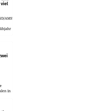
viel
ND/AMSTERDAM.
rühjahr
h
zwei
e
alen in
ich.
gen in