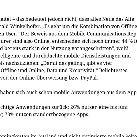
tet – das bedeutet jedoch nicht, dass alles Neue das Alte
rald Winkelhofer. „Es geht um die Kombination von Offlin
en User.” Der Beweis aus dem Mobile Communications Rep
rer sind also Online, entscheiden sich noch immer 44 % f
d bereits stark in der Nutzung vorangeschritten”, weiß
ntelligente und durchdachte mobile Dienstleistungen und
s nachzuziehen: „Damit das gelingt, gibt es vier
Offline und Online, Data und Kreativität.” Beliebtestes
gt von der Online-Überweisung bzw. PayPal.
haben sich auch schon mobile Anwendungen aus dem App
ichtige Anwendungen zurück: 26% nutzen eine bis fünf
r; 73% nutzen standortbezogene Apps.
oamingkosten im Ausland und nicht optimierte mobile Seit