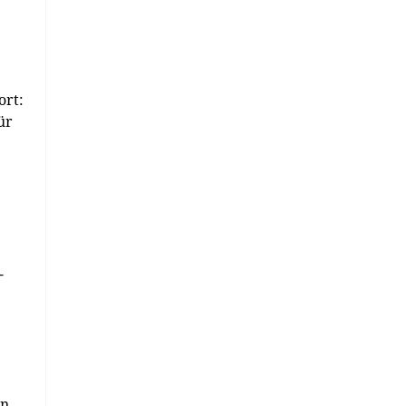
e
ort:
ür
-
en