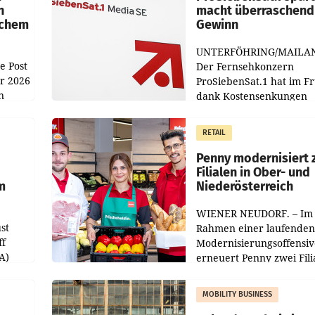
n
macht überraschend 
achem
Gewinn
UNTERFÖHRING/MAILA
e Post
Der Fernsehkonzern
hr 2026
ProSiebenSat.1 hat im F
n
dank Kostensenkungen
operativ wieder Gewinn
m Plus
gemacht und die
RETAIL
er
Markterwartung deutlic
übertroffen.
Penny modernisiert 
Filialen in Ober- und
m
Niederösterreich
WIENER NEUDORF. – Im
st
Rahmen einer laufenden
ff
Modernisierungsoffensiv
A)
erneuert Penny zwei Fili
Nieder- und Oberösterre
slauf-
Die beiden Standorte lie
MOBILITY BUSINESS
Haag sowie im rund