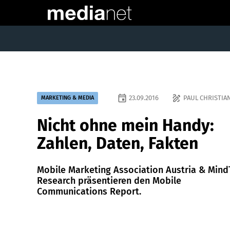
event
draw
23.09.2016
PAUL CHRISTIAN
MARKETING & MEDIA
Nicht ohne mein Handy:
Zahlen, Daten, Fakten
Mobile Marketing Association Austria & Min
Research präsentieren den Mobile
Communications Report.