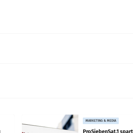
MARKETING & MEDIA
:
ProSiebenSat.1 spar