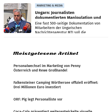
Anna Kalina-Mahr.
MARKETING & MEDIA
Ungarn: Journalisten
dokumentierten Manipulation und
Zensur
Eine fast 500-seitige Dokumentation von
Mitarbeitern der Ungarischen
Nachrichtenagentur MTI soll die
systematische Nachrichten-Manipulation und
Zensur bei der Agentur während der Zeit
Meistgelesene Artikel
Personalwechsel im Marketing von Penny
Österreich und Rewe Großhandel
Falkensteiner Camping Wörthersee offiziell eröffnet:
Drei Millionen Euro investiert
ORF: Pig legt Personalliste vor
Coca-Cola präsentiert weiterentwickelte visuelle