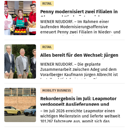
Müller-Filialen
RETAIL
Penny modernisiert zwei Filialen in
Ober- und Niederösterreich
WIENER NEUDORF. – Im Rahmen einer
laufenden Modernisierungsoffensive
erneuert Penny zwei Filialen in Nieder- und
Oberösterreich. Die beiden Standorte liegen
in Haag sowie im rund
RETAIL
Alles bereit für den Wechsel: Jürgen
Albrecht setzt ab 1.1.2027 auf Adeg
WIENER NEUDORF. – Die geplante
Zusammenarbeit zwischen Adeg und dem
Vorarlberger Kaufmann Jürgen Albrecht ist
kartellrechtlich freigegeben: Die
Bundeswettbewerbsbehörde und der
Bundeskartellanwalt
MOBILITY BUSINESS
Rekordergebnis im Juli: Leapmotor
verdoppelt Auslieferungen und
überschreitet die 100.000er-Marke
– Im Juli 2026 erreichte Leapmotor einen
wichtigen Meilenstein und lieferte weltweit
101.267 Fahrzeuge aus, womit sich das
Ergebnis gegenüber Juli 2025 mehr als