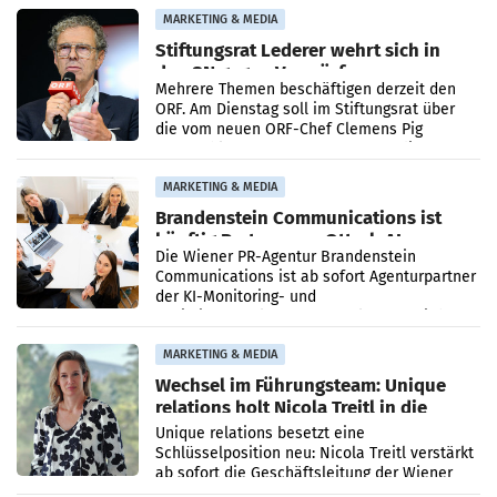
verdoppelte (+102
MARKETING & MEDIA
Stiftungsrat Lederer wehrt sich in
den SN gegen Vorwürfe
Mehrere Themen beschäftigen derzeit den
ORF. Am Dienstag soll im Stiftungsrat über
die vom neuen ORF-Chef Clemens Pig
vorgeschlagenen Besetzungen für die
Direktionen abgestimmt werden.
MARKETING & MEDIA
Brandenstein Communications ist
künftig Partner von OtterlyAI
Die Wiener PR-Agentur Brandenstein
Communications ist ab sofort Agenturpartner
der KI-Monitoring- und
Optimierungsplattform OtterlyAI. Damit baut
die Agentur ihr Leistungsportfolio
MARKETING & MEDIA
Wechsel im Führungsteam: Unique
relations holt Nicola Treitl in die
Geschäftsleitung
Unique relations besetzt eine
Schlüsselposition neu: Nicola Treitl verstärkt
ab sofort die Geschäftsleitung der Wiener
PR-Agentur an der Seite von Josef Kalina und