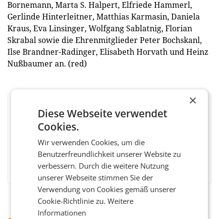
Bornemann, Marta S. Halpert, Elfriede Hammerl,
Gerlinde Hinterleitner, Matthias Karmasin, Daniela
Kraus, Eva Linsinger, Wolfgang Sablatnig, Florian
Skrabal sowie die Ehrenmitglieder Peter Bochskanl,
Ilse Brandner-Radinger, Elisabeth Horvath und Heinz
Nußbaumer an. (red)
×
Diese Webseite verwendet
BEWERTEN SIE DIESEN ARTIKEL
Cookies.
Wir verwenden Cookies, um die
Benutzerfreundlichkeit unserer Website zu
Facebook
Twitter
Messenger
WhatsApp
LinkedIn
XING
Teilen
verbessern. Durch die weitere Nutzung
unserer Webseite stimmen Sie der
Verwendung von Cookies gemäß unserer
Cookie-Richtlinie zu.
Weitere
Informationen