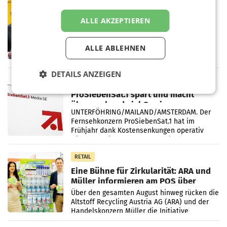
PRIMENEWS
Österreichische Post: Umsatzplus im
ALLE AKZEPTIEREN
ersten Halbjahr trotz schwachem
Briefgeschäft
WIEN Die Österreichische Post AG hat im
ALLE ABLEHNEN
ersten Halbjahr 2026 einen Konzernumsatz
von 1.544,0 Mio. EUR erwirtschaftet, was
einem Plus von 3,8 Prozent gegenüber dem
DETAILS ANZEIGEN
Vergleichszeitraum
MARKETING & MEDIA
ProSiebenSat.1 spart und macht
überraschend viel Gewinn
UNTERFÖHRING/MAILAND/AMSTERDAM. Der
Fernsehkonzern ProSiebenSat.1 hat im
Frühjahr dank Kostensenkungen operativ
wieder Gewinn gemacht und die
Markterwartung deutlich übertroffen.
RETAIL
Eine Bühne für Zirkularität: ARA und
Müller informieren am POS über
Kreislauffähigkeit
Über den gesamten August hinweg rücken die
Altstoff Recycling Austria AG (ARA) und der
Handelskonzern Müller die Initiative
„Kreislauf-Helden“ in allen österreichischen