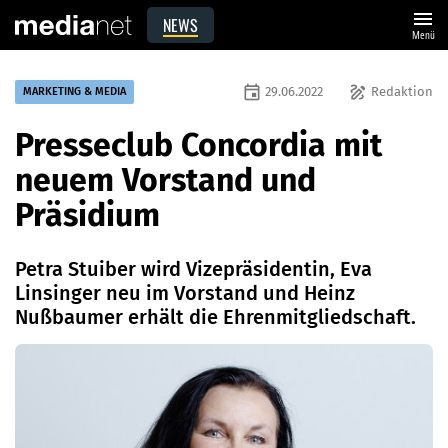
menu
NEWS
Menü
event
draw
29.06.2022
Redaktion
MARKETING & MEDIA
Presseclub Concordia mit
neuem Vorstand und
Präsidium
Petra Stuiber wird Vizepräsidentin, Eva
Linsinger neu im Vorstand und Heinz
Nußbaumer erhält die Ehrenmitgliedschaft.