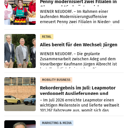
Penny modernisiert zwei Filialen in
Ober- und Niederösterreich
WIENER NEUDORF. – Im Rahmen einer
laufenden Modernisierungsoffensive
erneuert Penny zwei Filialen in Nieder- und
Oberösterreich. Die beiden Standorte liegen
in Haag sowie im rund
RETAIL
Alles bereit für den Wechsel: Jürgen
Albrecht setzt ab 1.1.2027 auf Adeg
WIENER NEUDORF. – Die geplante
Zusammenarbeit zwischen Adeg und dem
Vorarlberger Kaufmann Jürgen Albrecht ist
kartellrechtlich freigegeben: Die
Bundeswettbewerbsbehörde und der
Bundeskartellanwalt
MOBILITY BUSINESS
Rekordergebnis im Juli: Leapmotor
verdoppelt Auslieferungen und
überschreitet die 100.000er-Marke
– Im Juli 2026 erreichte Leapmotor einen
wichtigen Meilenstein und lieferte weltweit
101.267 Fahrzeuge aus, womit sich das
Ergebnis gegenüber Juli 2025 mehr als
verdoppelte (+102
MARKETING & MEDIA