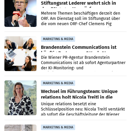
Stiftungsrat Lederer wehrt sich in
den SN gegen Vorwürfe
Mehrere Themen beschäftigen derzeit den
ORF. Am Dienstag soll im Stiftungsrat über
die vom neuen ORF-Chef Clemens Pig
vorgeschlagenen Besetzungen für die
Direktionen abgestimmt werden.
MARKETING & MEDIA
Brandenstein Communications ist
künftig Partner von OtterlyAI
Die Wiener PR-Agentur Brandenstein
Communications ist ab sofort Agenturpartner
der KI-Monitoring- und
Optimierungsplattform OtterlyAI. Damit baut
die Agentur ihr Leistungsportfolio
MARKETING & MEDIA
Wechsel im Führungsteam: Unique
relations holt Nicola Treitl in die
Geschäftsleitung
Unique relations besetzt eine
Schlüsselposition neu: Nicola Treitl verstärkt
ab sofort die Geschäftsleitung der Wiener
PR-Agentur an der Seite von Josef Kalina und
Anna Kalina-Mahr.
MARKETING & MEDIA