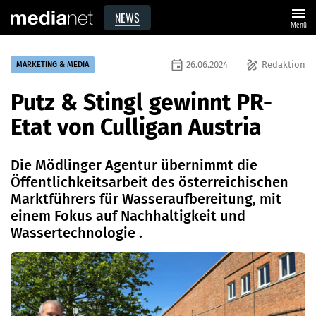
menu
NEWS
Menü
event
draw
26.06.2024
Redaktion
MARKETING & MEDIA
Putz & Stingl gewinnt PR-
Etat von Culligan Austria
Die Mödlinger Agentur übernimmt die
Öffentlichkeitsarbeit des österreichischen
Marktführers für Wasseraufbereitung, mit
einem Fokus auf Nachhaltigkeit und
Wassertechnologie .