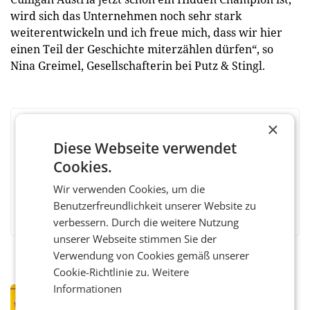
wird sich das Unternehmen noch sehr stark
weiterentwickeln und ich freue mich, dass wir hier
einen Teil der Geschichte miterzählen dürfen“, so
Nina Greimel, Gesellschafterin bei Putz & Stingl.
×
BEWERTEN SIE DIESEN ARTIKEL
Diese Webseite verwendet
Cookies.
Wir verwenden Cookies, um die
Facebook
Twitter
Messenger
WhatsApp
LinkedIn
XING
Teilen
Benutzerfreundlichkeit unserer Website zu
verbessern. Durch die weitere Nutzung
unserer Webseite stimmen Sie der
Verwendung von Cookies gemäß unserer
Cookie-Richtlinie zu.
Weitere
Informationen
PRIMENEWS