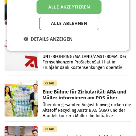
Österreichische Post: Umsatzplus im
ersten Halbjahr trotz schwachem
ALLE AKZEPTIEREN
Briefgeschäft
WIEN Die Österreichische Post AG hat im
ersten Halbjahr 2026 einen Konzernumsatz
ALLE ABLEHNEN
von 1.544,0 Mio. EUR erwirtschaftet, was
einem Plus von 3,8 Prozent gegenüber dem
Vergleichszeitraum
MARKETING & MEDIA
DETAILS ANZEIGEN
ProSiebenSat.1 spart und macht
überraschend viel Gewinn
UNTERFÖHRING/MAILAND/AMSTERDAM. Der
Fernsehkonzern ProSiebenSat.1 hat im
Frühjahr dank Kostensenkungen operativ
wieder Gewinn gemacht und die
Markterwartung deutlich übertroffen.
RETAIL
Eine Bühne für Zirkularität: ARA und
Müller informieren am POS über
Kreislauffähigkeit
Über den gesamten August hinweg rücken die
Altstoff Recycling Austria AG (ARA) und der
Handelskonzern Müller die Initiative
„Kreislauf-Helden“ in allen österreichischen
Müller-Filialen
RETAIL