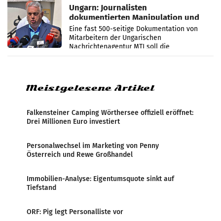
Ungarn: Journalisten
dokumentierten Manipulation und
Zensur
Eine fast 500-seitige Dokumentation von
Mitarbeitern der Ungarischen
Nachrichtenagentur MTI soll die
systematische Nachrichten-Manipulation und
Zensur bei der Agentur während der Zeit
Meistgelesene Artikel
Falkensteiner Camping Wörthersee offiziell eröffnet:
Drei Millionen Euro investiert
Personalwechsel im Marketing von Penny
Österreich und Rewe Großhandel
Immobilien-Analyse: Eigentumsquote sinkt auf
Tiefstand
ORF: Pig legt Personalliste vor