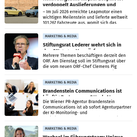
verdoppelt Auslieferungen und
überschreitet die 100.000er-Marke
– Im Juli 2026 erreichte Leapmotor einen
wichtigen Meilenstein und lieferte weltweit
101.267 Fahrzeuge aus, womit sich das
Ergebnis gegenüber Juli 2025 mehr als
verdoppelte (+102
MARKETING & MEDIA
Stiftungsrat Lederer wehrt sich in
den SN gegen Vorwürfe
Mehrere Themen beschäftigen derzeit den
ORF. Am Dienstag soll im Stiftungsrat über
die vom neuen ORF-Chef Clemens Pig
vorgeschlagenen Besetzungen für die
Direktionen abgestimmt werden.
MARKETING & MEDIA
Brandenstein Communications ist
künftig Partner von OtterlyAI
Die Wiener PR-Agentur Brandenstein
Communications ist ab sofort Agenturpartner
der KI-Monitoring- und
Optimierungsplattform OtterlyAI. Damit baut
die Agentur ihr Leistungsportfolio
MARKETING & MEDIA