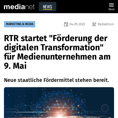
menu
NEWS
Menü
event
draw
04.05.2022
Redaktion
MARKETING & MEDIA
RTR startet "Förderung der
digitalen Transformation"
für Medienunternehmen am
9. Mai
Neue staatliche Fördermittel stehen bereit.