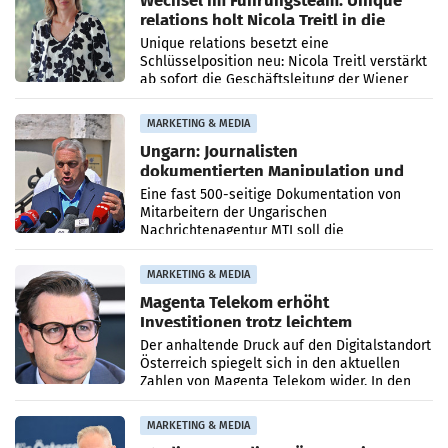
Wechsel im Führungsteam: Unique
relations holt Nicola Treitl in die
Geschäftsleitung
Unique relations besetzt eine
Schlüsselposition neu: Nicola Treitl verstärkt
ab sofort die Geschäftsleitung der Wiener
PR-Agentur an der Seite von Josef Kalina und
Anna Kalina-Mahr.
MARKETING & MEDIA
Ungarn: Journalisten
dokumentierten Manipulation und
Zensur
Eine fast 500-seitige Dokumentation von
Mitarbeitern der Ungarischen
Nachrichtenagentur MTI soll die
systematische Nachrichten-Manipulation und
Zensur bei der Agentur während der Zeit
MARKETING & MEDIA
Magenta Telekom erhöht
Investitionen trotz leichtem
Umsatzrückgang
Der anhaltende Druck auf den Digitalstandort
Österreich spiegelt sich in den aktuellen
Zahlen von Magenta Telekom wider. In den
ersten sechs Monaten des laufenden Jahres
verzeichnete
MARKETING & MEDIA