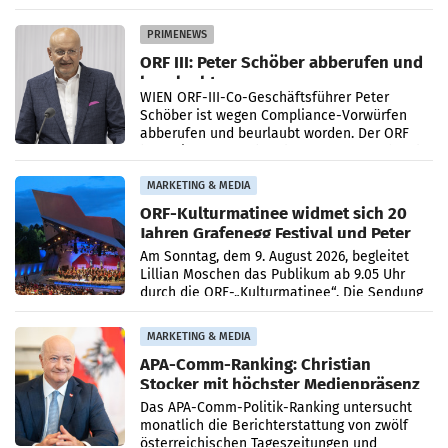
Getränkehersteller Vöslauer zu deutlichen
Absatzzuwächsen geführt. Während
PRIMENEWS
ORF III: Peter Schöber abberufen und
beurlaubt
WIEN ORF-III-Co-Geschäftsführer Peter
Schöber ist wegen Compliance-Vorwürfen
abberufen und beurlaubt worden. Der ORF
bestätigte gegenüber der APA entsprechende
Medienberichte.
MARKETING & MEDIA
ORF-Kulturmatinee widmet sich 20
Jahren Grafenegg Festival und Peter
Simonischek
Am Sonntag, dem 9. August 2026, begleitet
Lillian Moschen das Publikum ab 9.05 Uhr
durch die ORF-„Kulturmatinee“. Die Sendung
startet mit der Dokumentation „20 Jahre
Grafenegg
MARKETING & MEDIA
APA-Comm-Ranking: Christian
Stocker mit höchster Medienpräsenz
im Juli
Das APA-Comm-Politik-Ranking untersucht
monatlich die Berichterstattung von zwölf
österreichischen Tageszeitungen und