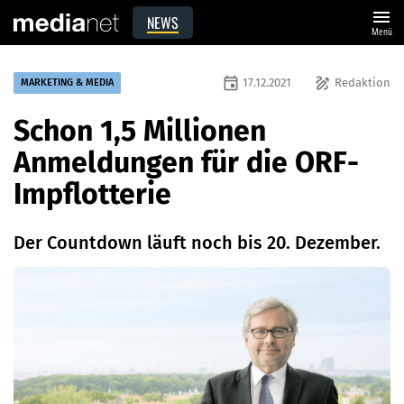
menu
NEWS
Menü
event
draw
17.12.2021
Redaktion
MARKETING & MEDIA
Schon 1,5 Millionen
Anmeldungen für die ORF-
Impflotterie
Der Countdown läuft noch bis 20. Dezember.