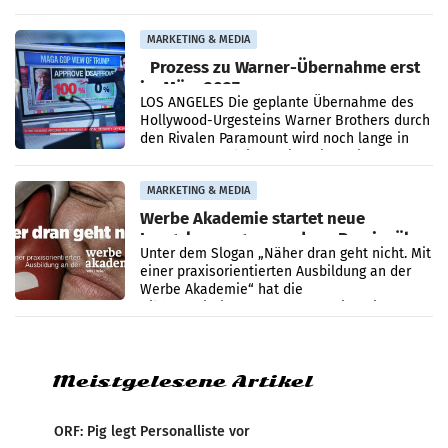
analysiert, welche Politikerinnen und
Politiker Österreichs die
MARKETING & MEDIA
Prozess zu Warner-Übernahme erst
im März 2027
LOS ANGELES Die geplante Übernahme des
Hollywood-Urgesteins Warner Brothers durch
den Rivalen Paramount wird noch lange in
der Schwebe bleiben. Eine Richterin setzte
den Prozess zu
MARKETING & MEDIA
Werbe Akademie startet neue
Imagekampagne rund um Praxisnähe
Unter dem Slogan „Näher dran geht nicht. Mit
einer praxisorientierten Ausbildung an der
Werbe Akademie“ hat die
Bildungseinrichtung des WIFI Wien eine neue
Imagekampagne gestartet.
Meistgelesene Artikel
ORF: Pig legt Personalliste vor