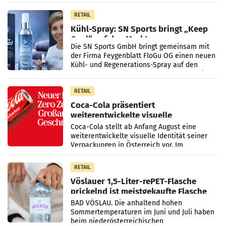
Vorjahresperiode
RETAIL
Kühl-Spray: SN Sports bringt „Keep
Cool“ auf den Markt
Die SN Sports GmbH bringt gemeinsam mit
der Firma Feygenblatt FloGu OG einen neuen
Kühl- und Regenerations-Spray auf den
Markt. Das Produkt namens „Keep Cool“ ist zu
100 Prozent
RETAIL
Coca-Cola präsentiert
weiterentwickelte visuelle
Markenidentität
Coca-Cola stellt ab Anfang August eine
weiterentwickelte visuelle Identität seiner
Verpackungen in Österreich vor. Im
Mittelpunkt des Redesigns stehen zentrale
Gestaltungselemente
RETAIL
Vöslauer 1,5-Liter-rePET-Flasche
prickelnd ist meistgekaufte Flasche
Österreichs
BAD VÖSLAU. Die anhaltend hohen
Sommertemperaturen im Juni und Juli haben
beim niederösterreichischen