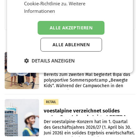
Cookie-Richtlinie zu.
Weitere
Informationen
Facebook
Twitter
Messenger
WhatsApp
LinkedIn
XING
Teilen
ALLE AKZEPTIEREN
ALLE ABLEHNEN
RETAIL
DETAILS ANZEIGEN
Bipa unterstützt Bewegte Kids
Sommercamps im Osten Österreichs
Bereits zum zweiten Mal begleitet Bipa das
polysportive Sommersportcamp „Bewegte
Kids“. Während der Campwochen in den
Monaten Juli und August versorgt das
Unternehmen Kinder sowie
RETAIL
voestalpine verzeichnet solides
erstes Quartal und steigert EBITDA
Der voestalpine-Konzern hat im 1. Quartal
des Geschäftsjahres 2026/27 (1. April bis 30.
Juni 2026) ein solides Ergebnis erwirtschaftet.
Der Umsatz stieg im Vergleich zur