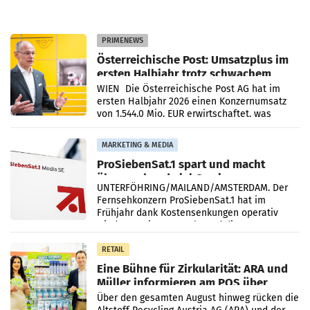
PRIMENEWS
Österreichische Post: Umsatzplus im
ersten Halbjahr trotz schwachem
Briefgeschäft
WIEN Die Österreichische Post AG hat im
ersten Halbjahr 2026 einen Konzernumsatz
von 1.544,0 Mio. EUR erwirtschaftet, was
einem Plus von 3,8 Prozent gegenüber dem
Vergleichszeitraum
MARKETING & MEDIA
ProSiebenSat.1 spart und macht
überraschend viel Gewinn
UNTERFÖHRING/MAILAND/AMSTERDAM. Der
Fernsehkonzern ProSiebenSat.1 hat im
Frühjahr dank Kostensenkungen operativ
wieder Gewinn gemacht und die
Markterwartung deutlich übertroffen.
RETAIL
Eine Bühne für Zirkularität: ARA und
Müller informieren am POS über
Kreislauffähigkeit
Über den gesamten August hinweg rücken die