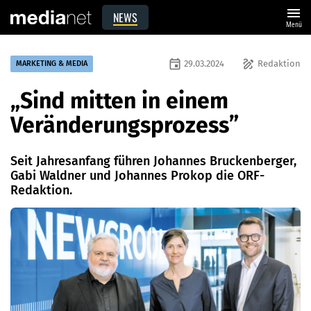
menu
NEWS
Menü
event
draw
29.03.2024
Redaktion
MARKETING & MEDIA
„Sind mitten in einem
Veränderungsprozess”
Seit Jahresanfang führen Johannes Bruckenberger,
Gabi Waldner und Johannes Prokop die ORF-
Redaktion.