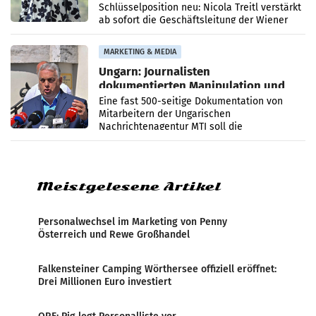
Schlüsselposition neu: Nicola Treitl verstärkt
ab sofort die Geschäftsleitung der Wiener
PR-Agentur an der Seite von Josef Kalina und
Anna Kalina-Mahr.
MARKETING & MEDIA
Ungarn: Journalisten
dokumentierten Manipulation und
Zensur
Eine fast 500-seitige Dokumentation von
Mitarbeitern der Ungarischen
Nachrichtenagentur MTI soll die
systematische Nachrichten-Manipulation und
Zensur bei der Agentur während der Zeit
Meistgelesene Artikel
Personalwechsel im Marketing von Penny
Österreich und Rewe Großhandel
Falkensteiner Camping Wörthersee offiziell eröffnet:
Drei Millionen Euro investiert