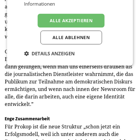
Informationen
anzubieten: „Wir gehen nach dem Prinzip vor: Wir
geben niemanden auf, wir lassen niemanden zurück
ALLE AKZEPTIEREN
und wir schauen uns auch an, was die Inhalte sein
könnten, von denen wir ihnen möglicherweise zu
wenig anbieten oder nicht auf dem richtigen Kanal.”
ALLE ABLEHNEN
Gefragt, wann für sie persönlich das neue Modell als
DETAILS ANZEIGEN
Erfolg gelten werde, meint Waldner: „Für mich ist es
dann gelungen, wenn man uns einerseits draußen als
die journalistischen Dienstleister wahrnimmt, die das
Publikum zur Teilnahme am demokratischen Diskurs
ermächtigen, und wenn nach innen der Newsroom für
alle, die darin arbeiten, auch eine eigene Identität
entwickelt.”
Enge Zusammenarbeit
Für Prokop ist die neue Struktur „schon jetzt ein
Erfolgsmodell, weil ich unter anderem auch die