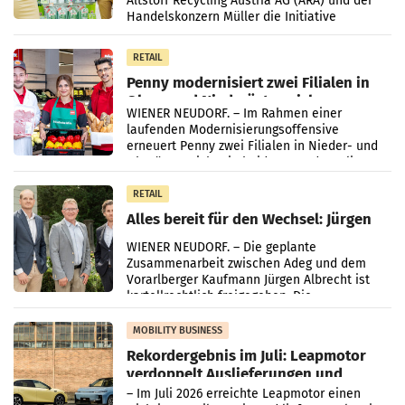
Altstoff Recycling Austria AG (ARA) und der
Handelskonzern Müller die Initiative
„Kreislauf-Helden“ in allen österreichischen
Müller-Filialen
RETAIL
Penny modernisiert zwei Filialen in
Ober- und Niederösterreich
WIENER NEUDORF. – Im Rahmen einer
laufenden Modernisierungsoffensive
erneuert Penny zwei Filialen in Nieder- und
Oberösterreich. Die beiden Standorte liegen
in Haag sowie im rund
RETAIL
Alles bereit für den Wechsel: Jürgen
Albrecht setzt ab 1.1.2027 auf Adeg
WIENER NEUDORF. – Die geplante
Zusammenarbeit zwischen Adeg und dem
Vorarlberger Kaufmann Jürgen Albrecht ist
kartellrechtlich freigegeben: Die
Bundeswettbewerbsbehörde und der
Bundeskartellanwalt
MOBILITY BUSINESS
Rekordergebnis im Juli: Leapmotor
verdoppelt Auslieferungen und
überschreitet die 100.000er-Marke
– Im Juli 2026 erreichte Leapmotor einen