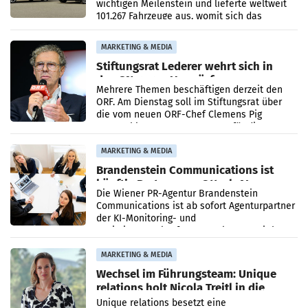
wichtigen Meilenstein und lieferte weltweit
101.267 Fahrzeuge aus, womit sich das
Ergebnis gegenüber Juli 2025 mehr als
verdoppelte (+102
MARKETING & MEDIA
Stiftungsrat Lederer wehrt sich in
den SN gegen Vorwürfe
Mehrere Themen beschäftigen derzeit den
ORF. Am Dienstag soll im Stiftungsrat über
die vom neuen ORF-Chef Clemens Pig
vorgeschlagenen Besetzungen für die
Direktionen abgestimmt werden.
MARKETING & MEDIA
Brandenstein Communications ist
künftig Partner von OtterlyAI
Die Wiener PR-Agentur Brandenstein
Communications ist ab sofort Agenturpartner
der KI-Monitoring- und
Optimierungsplattform OtterlyAI. Damit baut
die Agentur ihr Leistungsportfolio
MARKETING & MEDIA
Wechsel im Führungsteam: Unique
relations holt Nicola Treitl in die
Geschäftsleitung
Unique relations besetzt eine