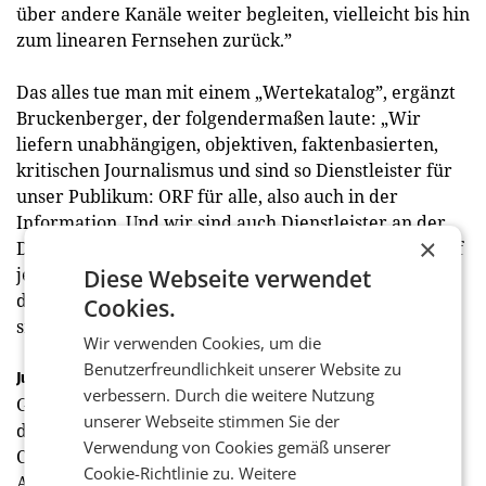
über andere Kanäle weiter begleiten, vielleicht bis hin
zum linearen Fernsehen zurück.”
Das alles tue man mit einem „Wertekatalog”, ergänzt
Bruckenberger, der folgendermaßen laute: „Wir
liefern unabhängigen, objektiven, faktenbasierten,
kritischen Journalismus und sind so Dienstleister für
unser Publikum: ORF für alle, also auch in der
Information. Und wir sind auch Dienstleister an der
×
Demokratie, weil wir mit dieser Information auch auf
jenen Kanälen präsent sind, die sonst aufgrund
Diese Webseite verwendet
diverser Algorithmen von Desinformation geprägt
Cookies.
sind.”
Wir verwenden Cookies, um die
Benutzerfreundlichkeit unserer Website zu
Junges Publikum
verbessern. Durch die weitere Nutzung
Gerade wenn es um jene Bevölkerungsgruppen geht,
unserer Webseite stimmen Sie der
die zunehmend in diverse Kanäle wie Telegram und
Verwendung von Cookies gemäß unserer
Co. abdriften, unternehme man besondere
Cookie-Richtlinie zu.
Weitere
Anstrengungen, um auch diesen Menschen etwas