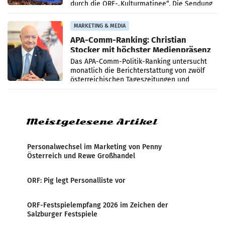
durch die ORF-„Kulturmatinee“. Die Sendung
startet mit der Dokumentation „20 Jahre
Grafenegg
MARKETING & MEDIA
APA-Comm-Ranking: Christian
Stocker mit höchster Medienpräsenz
im Juli
Das APA-Comm-Politik-Ranking untersucht
monatlich die Berichterstattung von zwölf
österreichischen Tageszeitungen und
analysiert, welche Politikerinnen und
Politiker Österreichs die
Meistgelesene Artikel
Personalwechsel im Marketing von Penny
Österreich und Rewe Großhandel
ORF: Pig legt Personalliste vor
ORF-Festspielempfang 2026 im Zeichen der
Salzburger Festspiele