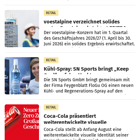
Monaten Juli und August versorgt das
Unternehmen Kinder sowie
RETAIL
voestalpine verzeichnet solides
erstes Quartal und steigert EBITDA
Der voestalpine-Konzern hat im 1. Quartal
des Geschäftsjahres 2026/27 (1. April bis 30.
Juni 2026) ein solides Ergebnis erwirtschaftet.
Der Umsatz stieg im Vergleich zur
Vorjahresperiode
RETAIL
Kühl-Spray: SN Sports bringt „Keep
Cool“ auf den Markt
Die SN Sports GmbH bringt gemeinsam mit
der Firma Feygenblatt FloGu OG einen neuen
Kühl- und Regenerations-Spray auf den
Markt. Das Produkt namens „Keep Cool“ ist zu
100 Prozent
RETAIL
Coca-Cola präsentiert
weiterentwickelte visuelle
Markenidentität
Coca-Cola stellt ab Anfang August eine
weiterentwickelte visuelle Identität seiner