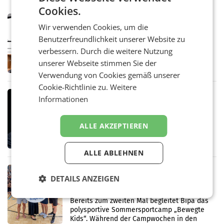
Cookies.
MARKETING & MEDIA
Wir verwenden Cookies, um die
Pilnacek-U-Ausschuss - Presserat
Benutzerfreundlichkeit unserer Website zu
fordert sensible Berichterstattung
WIEN Der Presserat fordert Medienvertreter
verbessern. Durch die weitere Nutzung
dazu auf, im U-Ausschuss zu den
unserer Webseite stimmen Sie der
Ermittlungen rund um das Ableben des Ex-
Verwendung von Cookies gemäß unserer
Sektionschefs im Justizministerium, Christian
Pilnacek, auf sensible
Cookie-Richtlinie zu.
Weitere
MARKETING & MEDIA
Informationen
Stiftungsrat Lederer wehrt sich in
den SN gegen Vorwürfe
Mehrere Themen beschäftigen derzeit den
ALLE AKZEPTIEREN
ORF. Am Dienstag soll im Stiftungsrat über
die vom neuen ORF-Chef Clemens Pig
vorgeschlagenen Besetzungen für die
ALLE ABLEHNEN
Direktionen abgestimmt werden.
RETAIL
DETAILS ANZEIGEN
Bipa unterstützt Bewegte Kids
Sommercamps im Osten Österreichs
Bereits zum zweiten Mal begleitet Bipa das
polysportive Sommersportcamp „Bewegte
Kids“. Während der Campwochen in den