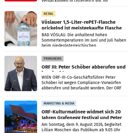
Verpackungen in Österreich vor. Im
Mittelpunkt des Redesigns stehen zentrale
Gestaltungselemente
RETAIL
Vöslauer 1,5-Liter-rePET-Flasche
prickelnd ist meistgekaufte Flasche
Österreichs
BAD VÖSLAU. Die anhaltend hohen
Sommertemperaturen im Juni und Juli haben
beim niederösterreichischen
Getränkehersteller Vöslauer zu deutlichen
Absatzzuwächsen geführt. Während
PRIMENEWS
ORF III: Peter Schöber abberufen und
beurlaubt
WIEN ORF-III-Co-Geschäftsführer Peter
Schöber ist wegen Compliance-Vorwürfen
abberufen und beurlaubt worden. Der ORF
bestätigte gegenüber der APA entsprechende
Medienberichte.
MARKETING & MEDIA
ORF-Kulturmatinee widmet sich 20
Jahren Grafenegg Festival und Peter
Simonischek
Am Sonntag, dem 9. August 2026, begleitet
Lillian Moschen das Publikum ab 9.05 Uhr