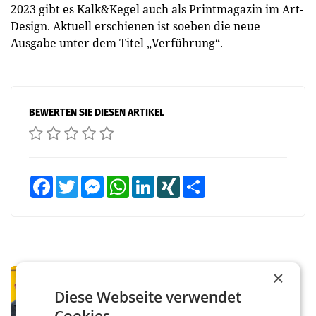
2023 gibt es Kalk&Kegel auch als Printmagazin im Art-
Design. Aktuell erschienen ist soeben die neue
Ausgabe unter dem Titel „Verführung“.
BEWERTEN SIE DIESEN ARTIKEL
Facebook
Twitter
Messenger
WhatsApp
LinkedIn
XING
Teilen
×
PRIMENEWS
Österreichische Post: Umsatzplus im
Diese Webseite verwendet
ersten Halbjahr trotz schwachem