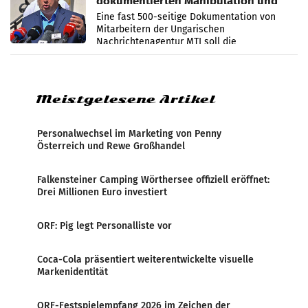
dokumentierten Manipulation und
Zensur
Eine fast 500-seitige Dokumentation von
Mitarbeitern der Ungarischen
Nachrichtenagentur MTI soll die
systematische Nachrichten-Manipulation und
Zensur bei der Agentur während der Zeit
Meistgelesene Artikel
Personalwechsel im Marketing von Penny
Österreich und Rewe Großhandel
Falkensteiner Camping Wörthersee offiziell eröffnet:
Drei Millionen Euro investiert
ORF: Pig legt Personalliste vor
Coca-Cola präsentiert weiterentwickelte visuelle
Markenidentität
ORF-Festspielempfang 2026 im Zeichen der