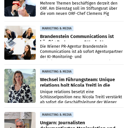
Mehrere Themen beschäftigen derzeit den
ORF. Am Dienstag soll im Stiftungsrat über
die vom neuen ORF-Chef Clemens Pig
vorgeschlagenen Besetzungen für die
Direktionen abgestimmt werden.
MARKETING & MEDIA
Brandenstein Communications ist
künftig Partner von OtterlyAI
Die Wiener PR-Agentur Brandenstein
Communications ist ab sofort Agenturpartner
der KI-Monitoring- und
Optimierungsplattform OtterlyAI. Damit baut
die Agentur ihr Leistungsportfolio
MARKETING & MEDIA
Wechsel im Führungsteam: Unique
relations holt Nicola Treitl in die
Geschäftsleitung
Unique relations besetzt eine
Schlüsselposition neu: Nicola Treitl verstärkt
ab sofort die Geschäftsleitung der Wiener
PR-Agentur an der Seite von Josef Kalina und
Anna Kalina-Mahr.
MARKETING & MEDIA
Ungarn: Journalisten