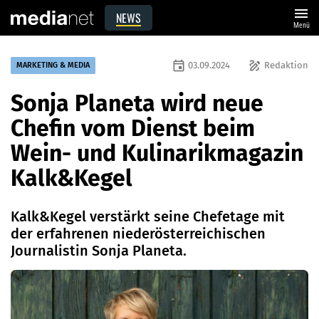
menu
NEWS
Menü
event
draw
03.09.2024
Redaktion
MARKETING & MEDIA
Sonja Planeta wird neue
Chefin vom Dienst beim
Wein- und Kulinarikmagazin
Kalk&Kegel
Kalk&Kegel verstärkt seine Chefetage mit
der erfahrenen niederösterreichischen
Journalistin Sonja Planeta.