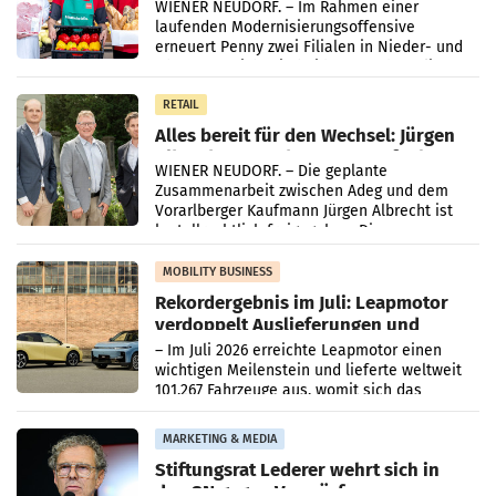
WIENER NEUDORF. – Im Rahmen einer
laufenden Modernisierungsoffensive
erneuert Penny zwei Filialen in Nieder- und
Oberösterreich. Die beiden Standorte liegen
in Haag sowie im rund
RETAIL
Alles bereit für den Wechsel: Jürgen
Albrecht setzt ab 1.1.2027 auf Adeg
WIENER NEUDORF. – Die geplante
Zusammenarbeit zwischen Adeg und dem
Vorarlberger Kaufmann Jürgen Albrecht ist
kartellrechtlich freigegeben: Die
Bundeswettbewerbsbehörde und der
Bundeskartellanwalt
MOBILITY BUSINESS
Rekordergebnis im Juli: Leapmotor
verdoppelt Auslieferungen und
überschreitet die 100.000er-Marke
– Im Juli 2026 erreichte Leapmotor einen
wichtigen Meilenstein und lieferte weltweit
101.267 Fahrzeuge aus, womit sich das
Ergebnis gegenüber Juli 2025 mehr als
verdoppelte (+102
MARKETING & MEDIA
Stiftungsrat Lederer wehrt sich in
den SN gegen Vorwürfe