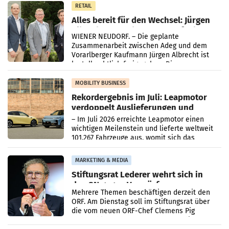
RETAIL
Alles bereit für den Wechsel: Jürgen
Albrecht setzt ab 1.1.2027 auf Adeg
WIENER NEUDORF. – Die geplante
Zusammenarbeit zwischen Adeg und dem
Vorarlberger Kaufmann Jürgen Albrecht ist
kartellrechtlich freigegeben: Die
Bundeswettbewerbsbehörde und der
Bundeskartellanwalt
MOBILITY BUSINESS
Rekordergebnis im Juli: Leapmotor
verdoppelt Auslieferungen und
überschreitet die 100.000er-Marke
– Im Juli 2026 erreichte Leapmotor einen
wichtigen Meilenstein und lieferte weltweit
101.267 Fahrzeuge aus, womit sich das
Ergebnis gegenüber Juli 2025 mehr als
verdoppelte (+102
MARKETING & MEDIA
Stiftungsrat Lederer wehrt sich in
den SN gegen Vorwürfe
Mehrere Themen beschäftigen derzeit den
ORF. Am Dienstag soll im Stiftungsrat über
die vom neuen ORF-Chef Clemens Pig
vorgeschlagenen Besetzungen für die