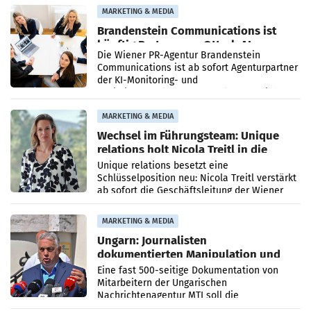
Direktionen abgestimmt werden.
MARKETING & MEDIA
Brandenstein Communications ist
künftig Partner von OtterlyAI
Die Wiener PR-Agentur Brandenstein
Communications ist ab sofort Agenturpartner
der KI-Monitoring- und
Optimierungsplattform OtterlyAI. Damit baut
die Agentur ihr Leistungsportfolio
MARKETING & MEDIA
Wechsel im Führungsteam: Unique
relations holt Nicola Treitl in die
Geschäftsleitung
Unique relations besetzt eine
Schlüsselposition neu: Nicola Treitl verstärkt
ab sofort die Geschäftsleitung der Wiener
PR-Agentur an der Seite von Josef Kalina und
Anna Kalina-Mahr.
MARKETING & MEDIA
Ungarn: Journalisten
dokumentierten Manipulation und
Zensur
Eine fast 500-seitige Dokumentation von
Mitarbeitern der Ungarischen
Nachrichtenagentur MTI soll die
systematische Nachrichten-Manipulation und