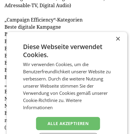
Adressable-TV, Digital Audio)
„Campaign Efficiency“-Kategorien
Beste digitale Kampagne
Beste ROI-Performance-Kampagne
×
Beste Data-Driven-Kampagne
Diese Webseite verwendet
Beste Online-to-Offline-Kampagne
Cookies.
Beste internationale Kampagne
Beste Social-Media-Strategie
Wir verwenden Cookies, um die
Beste B2B-Kampagne
Benutzerfreundlichkeit unserer Website zu
Beste Corporate-Responsibility-Kampagne
verbessern. Durch die weitere Nutzung
„Special“-Kategorien
unserer Webseite stimmen Sie der
Beste Tech- und Innovation-Kampagne
Verwendung von Cookies gemäß unserer
Nachwuchstalent Media
Cookie-Richtlinie zu.
Weitere
Nachwuchstalent Kreation
Informationen
Best in Show: Platin-Award (keine Einreichung
möglich).
ALLE AKZEPTIEREN
(red)