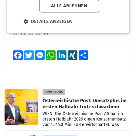
ALLE ABLEHNEN
DETAILS ANZEIGEN
BEWERTEN SIE DIESEN ARTIKEL
Facebook
Twitter
Messenger
WhatsApp
LinkedIn
XING
Teilen
PRIMENEWS
Österreichische Post: Umsatzplus im
ersten Halbjahr trotz schwachem
Briefgeschäft
WIEN Die Österreichische Post AG hat im
ersten Halbjahr 2026 einen Konzernumsatz
von 1.544,0 Mio. EUR erwirtschaftet, was
einem Plus von 3,8 Prozent gegenüber dem
Vergleichszeitraum