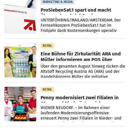
MARKETING & MEDIA
ProSiebenSat.1 spart und macht
überraschend viel Gewinn
UNTERFÖHRING/MAILAND/AMSTERDAM. Der
Fernsehkonzern ProSiebenSat.1 hat im
Frühjahr dank Kostensenkungen operativ
wieder Gewinn gemacht und die
Markterwartung deutlich übertroffen.
RETAIL
Eine Bühne für Zirkularität: ARA und
Müller informieren am POS über
Kreislauffähigkeit
Über den gesamten August hinweg rücken die
Altstoff Recycling Austria AG (ARA) und der
Handelskonzern Müller die Initiative
„Kreislauf-Helden“ in allen österreichischen
Müller-Filialen
RETAIL
Penny modernisiert zwei Filialen in
Ober- und Niederösterreich
WIENER NEUDORF. – Im Rahmen einer
laufenden Modernisierungsoffensive
erneuert Penny zwei Filialen in Nieder- und
Oberösterreich. Die beiden Standorte liegen
in Haag sowie im rund