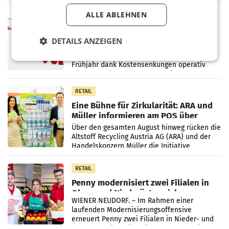
einem Plus von 3,8 Prozent gegenüber dem
Vergleichszeitraum
ALLE ABLEHNEN
MARKETING & MEDIA
ProSiebenSat.1 spart und macht
überraschend viel Gewinn
DETAILS ANZEIGEN
UNTERFÖHRING/MAILAND/AMSTERDAM. Der
Fernsehkonzern ProSiebenSat.1 hat im
Frühjahr dank Kostensenkungen operativ
wieder Gewinn gemacht und die
Markterwartung deutlich übertroffen.
RETAIL
Eine Bühne für Zirkularität: ARA und
Müller informieren am POS über
Kreislauffähigkeit
Über den gesamten August hinweg rücken die
Altstoff Recycling Austria AG (ARA) und der
Handelskonzern Müller die Initiative
„Kreislauf-Helden“ in allen österreichischen
Müller-Filialen
RETAIL
Penny modernisiert zwei Filialen in
Ober- und Niederösterreich
WIENER NEUDORF. – Im Rahmen einer
laufenden Modernisierungsoffensive
erneuert Penny zwei Filialen in Nieder- und
Oberösterreich. Die beiden Standorte liegen