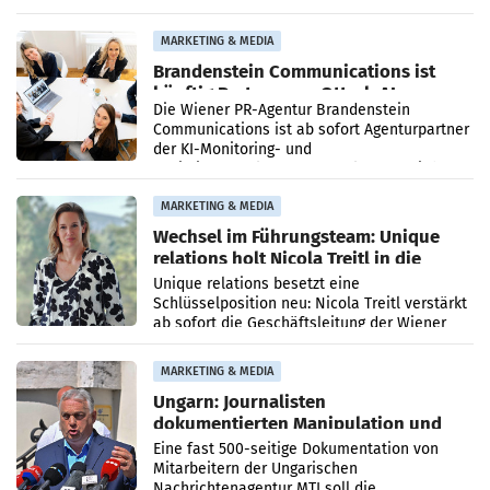
vorgeschlagenen Besetzungen für die
Direktionen abgestimmt werden.
MARKETING & MEDIA
Brandenstein Communications ist
künftig Partner von OtterlyAI
Die Wiener PR-Agentur Brandenstein
Communications ist ab sofort Agenturpartner
der KI-Monitoring- und
Optimierungsplattform OtterlyAI. Damit baut
die Agentur ihr Leistungsportfolio
MARKETING & MEDIA
Wechsel im Führungsteam: Unique
relations holt Nicola Treitl in die
Geschäftsleitung
Unique relations besetzt eine
Schlüsselposition neu: Nicola Treitl verstärkt
ab sofort die Geschäftsleitung der Wiener
PR-Agentur an der Seite von Josef Kalina und
Anna Kalina-Mahr.
MARKETING & MEDIA
Ungarn: Journalisten
dokumentierten Manipulation und
Zensur
Eine fast 500-seitige Dokumentation von
Mitarbeitern der Ungarischen
Nachrichtenagentur MTI soll die