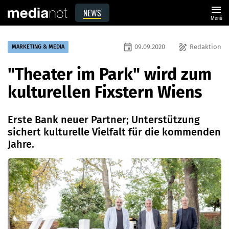
menu
NEWS
Menü
event
draw
09.09.2020
Redaktion
MARKETING & MEDIA
"Theater im Park" wird zum
kulturellen Fixstern Wiens
Erste Bank neuer Partner; Unterstützung
sichert kulturelle Vielfalt für die kommenden
Jahre.