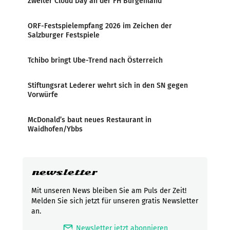
Zweiter Cloud Day an der FH Burgenland
ORF-Festspielempfang 2026 im Zeichen der
Salzburger Festspiele
Tchibo bringt Ube-Trend nach Österreich
Stiftungsrat Lederer wehrt sich in den SN gegen
Vorwürfe
McDonald’s baut neues Restaurant in
Waidhofen/Ybbs
newsletter
Mit unseren News bleiben Sie am Puls der Zeit!
Melden Sie sich jetzt für unseren gratis Newsletter
an.
mark_email_read
Newsletter jetzt abonnieren