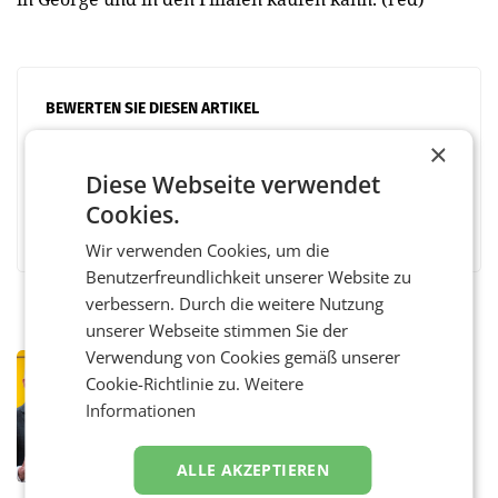
BEWERTEN SIE DIESEN ARTIKEL
×
Diese Webseite verwendet
Cookies.
Facebook
Twitter
Messenger
WhatsApp
LinkedIn
XING
Teilen
Wir verwenden Cookies, um die
Benutzerfreundlichkeit unserer Website zu
verbessern. Durch die weitere Nutzung
unserer Webseite stimmen Sie der
Verwendung von Cookies gemäß unserer
PRIMENEWS
Cookie-Richtlinie zu.
Weitere
Österreichische Post: Umsatzplus im
Informationen
ersten Halbjahr trotz schwachem
Briefgeschäft
WIEN Die Österreichische Post AG hat im
ersten Halbjahr 2026 einen Konzernumsatz
ALLE AKZEPTIEREN
von 1.544,0 Mio. EUR erwirtschaftet, was