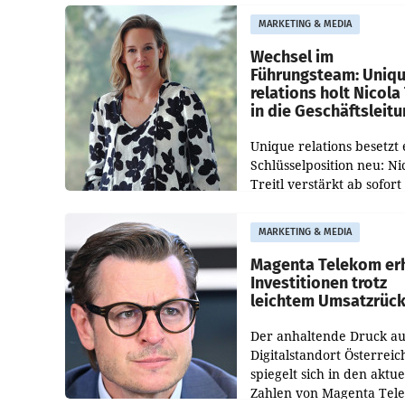
Besetzungen für die
MARKETING & MEDIA
Direktionen abgestimmt
werden.
Wechsel im
Führungsteam: Uniq
relations holt Nicola 
in die Geschäftsleit
Unique relations besetzt 
Schlüsselposition neu: Ni
Treitl verstärkt ab sofort
Geschäftsleitung der Wi
PR-Agentur an der Seite 
MARKETING & MEDIA
Josef Kalina und Anna Ka
Mahr.
Magenta Telekom er
Investitionen trotz
leichtem Umsatzrüc
Der anhaltende Druck au
Digitalstandort Österreic
spiegelt sich in den aktue
Zahlen von Magenta Tel