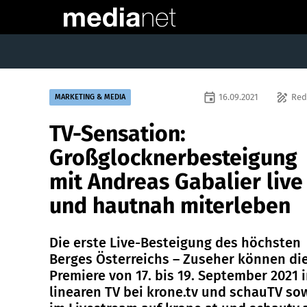
event
draw
16.09.2021
Red
MARKETING & MEDIA
TV-Sensation:
Großglocknerbesteigung
mit Andreas Gabalier live
und hautnah miterleben
Die erste Live-Besteigung des höchsten
Berges Österreichs – Zuseher können die
Premiere von 17. bis 19. September 2021 
linearen TV bei krone.tv und schauTV so