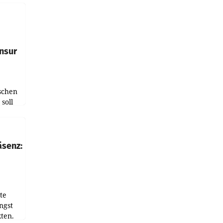
e
tfolio
nsur
schen
soll
chten-
 bei
r Zeit
äsenz:
den
te
ngst
ten.