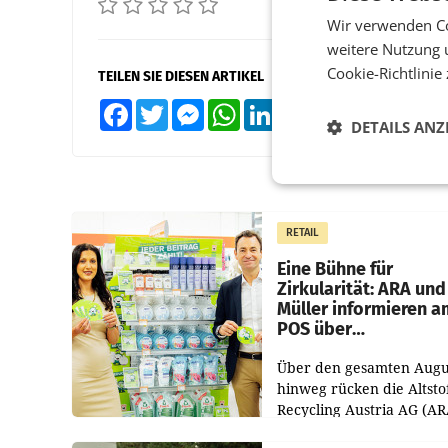
Wir verwenden Co
weitere Nutzung 
Cookie-Richtlinie
TEILEN SIE DIESEN ARTIKEL
Facebook
Twitter
Messenger
WhatsApp
LinkedIn
XING
Teilen
DETAILS ANZ
RETAIL
Eine Bühne für
Zirkularität: ARA und
Müller informieren a
POS über
Kreislauffähigkeit
Über den gesamten Augu
hinweg rücken die Altsto
Recycling Austria AG (AR
und der Handelskonzern