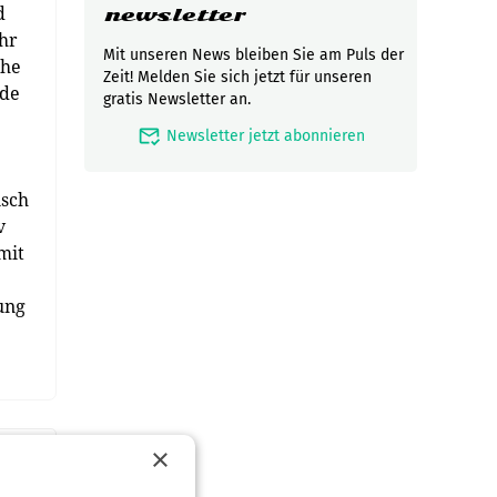
d
newsletter
hr
Mit unseren News bleiben Sie am Puls der
öhe
Zeit! Melden Sie sich jetzt für unseren
nde
gratis Newsletter an.
mark_email_read
Newsletter jetzt abonnieren
isch
v
mit
ung
×