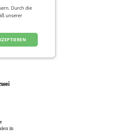
sern. Durch die
äß unserer
KZEPTIEREN
zwei
e
alen in
ich.