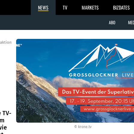
NEWS
TV
MARKETS
BIZDATES
ABO
MED
aktion
 TV-
im
wie
© krone.tv