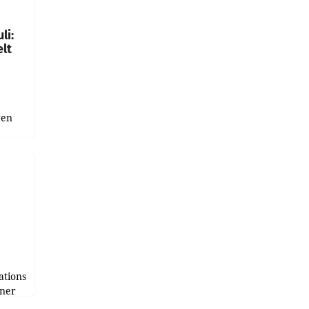
gen in
li:
lt
gen
uge
bnis
r als
tions
tner