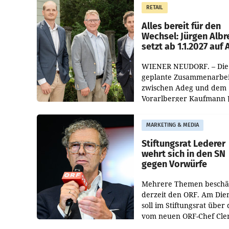
Müller die Initiative „Krei
RETAIL
Helden“ in allen
österreichischen Müller-F
Alles bereit für den
Wechsel: Jürgen Albr
setzt ab 1.1.2027 auf
WIENER NEUDORF. – Die
geplante Zusammenarbei
zwischen Adeg und dem
Vorarlberger Kaufmann 
Albrecht ist kartellrechtl
freigegeben: Die
MARKETING & MEDIA
Bundeswettbewerbsbeh
und der Bundeskartellan
Stiftungsrat Lederer
wehrt sich in den SN
gegen Vorwürfe
Mehrere Themen beschä
derzeit den ORF. Am Die
soll im Stiftungsrat über 
vom neuen ORF-Chef Cl
Pig vorgeschlagenen