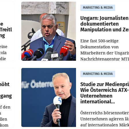
Optimierungsplattform
MARKETING & MEDIA
OtterlyAI. Damit baut di
Agentur ihr Leistungspor
Ungarn: Journalisten
ue
dokumentierten
Treitl
Manipulation und Ze
ung
Eine fast 500-seitige
eine
Dokumentation von
cola
Mitarbeitern der Ungari
 die
Nachrichtenagentur MTI 
ener
die systematische Nachri
von
Manipulation und Zensur
MARKETING & MEDIA
lina-
der Agentur während de
höht
Studie zur Medienpr
Wie Österreichs ATX-
kgang
Unternehmen
international
f den
wahrgenommen wer
Österreichs börsennotier
h
Unternehmen agieren lä
llen
auf internationalen Märk
ekom