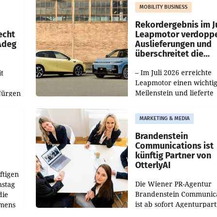
slauf-
Die beiden Standorte lie
MOBILITY BUSINESS
Haag sowie im rund
ilialen
Rekordergebnis im Ju
echt
Leapmotor verdoppe
 Adeg
Auslieferungen und
überschreitet die
100.000er-Marke
– Im Juli 2026 erreichte
t
Leapmotor einen wichti
Meilenstein und lieferte
Jürgen
weltweit 101.267 Fahrze
ich
aus, womit sich das Erge
MARKETING & MEDIA
gegenüber Juli 2025 meh
örde
verdoppelte (+102
walt
Brandenstein
Communications ist
künftig Partner von
OtterlyAI
ftigen
Die Wiener PR-Agentur
nstag
Brandenstein Communica
die
ist ab sofort Agenturpar
emens
der KI-Monitoring- und