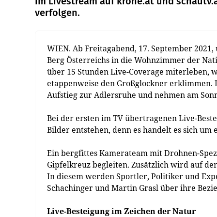
im Livestream auf krone.at und schautv.
verfolgen.
WIEN. Ab Freitagabend, 17. September 2021,
Berg Österreichs in die Wohnzimmer der Nati
über 15 Stunden Live-Coverage miterleben, w
etappenweise den Großglockner erklimmen. D
Aufstieg zur Adlersruhe und nehmen am Sonnta
Bei der ersten im TV übertragenen Live-Best
Bilder entstehen, denn es handelt es sich um 
Ein bergfittes Kamerateam mit Drohnen-Spez
Gipfelkreuz begleiten. Zusätzlich wird auf de
In diesem werden Sportler, Politiker und Exp
Schachinger und Martin Grasl über ihre Bezi
Live-Besteigung im Zeichen der Natur