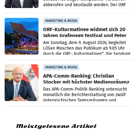
abberufen und beurlaubt worden. Der ORF
bestätigte gegenüber der APA entsprechende
Medienberichte.
MARKETING & MEDIA
ORF-Kulturmatinee widmet sich 20
Jahren Grafenegg Festival und Peter
Simonischek
Am Sonntag, dem 9. August 2026, begleitet
Lillian Moschen das Publikum ab 9.05 Uhr
durch die ORF-„Kulturmatinee“. Die Sendung
startet mit der Dokumentation „20 Jahre
Grafenegg
MARKETING & MEDIA
APA-Comm-Ranking: Christian
Stocker mit höchster Medienpräsenz
im Juli
Das APA-Comm-Politik-Ranking untersucht
monatlich die Berichterstattung von zwölf
österreichischen Tageszeitungen und
analysiert, welche Politikerinnen und
Politiker Österreichs die
Meistgelesene Artikel