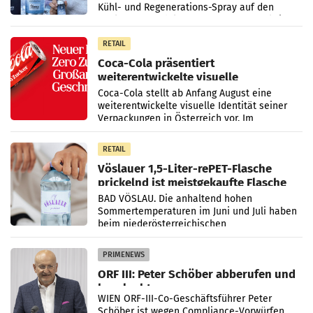
Kühl- und Regenerations-Spray auf den
Markt. Das Produkt namens „Keep Cool“ ist zu
100 Prozent
RETAIL
Coca-Cola präsentiert
weiterentwickelte visuelle
Markenidentität
Coca-Cola stellt ab Anfang August eine
weiterentwickelte visuelle Identität seiner
Verpackungen in Österreich vor. Im
Mittelpunkt des Redesigns stehen zentrale
Gestaltungselemente
RETAIL
Vöslauer 1,5-Liter-rePET-Flasche
prickelnd ist meistgekaufte Flasche
Österreichs
BAD VÖSLAU. Die anhaltend hohen
Sommertemperaturen im Juni und Juli haben
beim niederösterreichischen
Getränkehersteller Vöslauer zu deutlichen
Absatzzuwächsen geführt. Während
PRIMENEWS
ORF III: Peter Schöber abberufen und
beurlaubt
WIEN ORF-III-Co-Geschäftsführer Peter
Schöber ist wegen Compliance-Vorwürfen