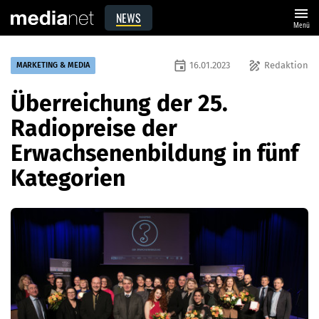
menu
NEWS
Menü
event
draw
16.01.2023
Redaktion
MARKETING & MEDIA
Überreichung der 25.
Radiopreise der
Erwachsenenbildung in fünf
Kategorien