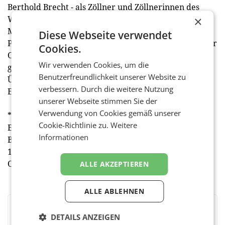
Berthold Brecht - als Zöllner und Zöllnerinnen des
×
Wissens unserer Gegenwart. „Sie haken ein, wenn
Mächtige uns mit Kundmachungen oder
Diese Webseite verwendet
Presseerklärungen abspeisen wollen. Sie schenken Ihr
Cookies.
Ohr und Ihre Stimme denjenigen, die sonst allzu
Wir verwenden Cookies, um die
gerne ausgeblendet werden.“ Moderiert wurde die
Benutzerfreundlichkeit unserer Website zu
Überreichung vom Sprecher der Jury, John
verbessern. Durch die weitere Nutzung
Evers (VÖV), gemeinsam mit Johanna Hirzberger.
unserer Webseite stimmen Sie der
Verwendung von Cookies gemäß unserer
* Der 1998 verstorbene österreichische
Cookie-Richtlinie zu.
Weitere
Erwachsenenbildner Eduard Ploier war Direktor des
Informationen
Bildungshauses Schloss Puchberg und von 1974 bis
1998 Mitglied der Hörer- und Sehervertretung des
ORF und Mitglied im Kuratorium.
ALLE AKZEPTIEREN
ALLE ABLEHNEN
BEWERTEN SIE DIESEN ARTIKEL
DETAILS ANZEIGEN