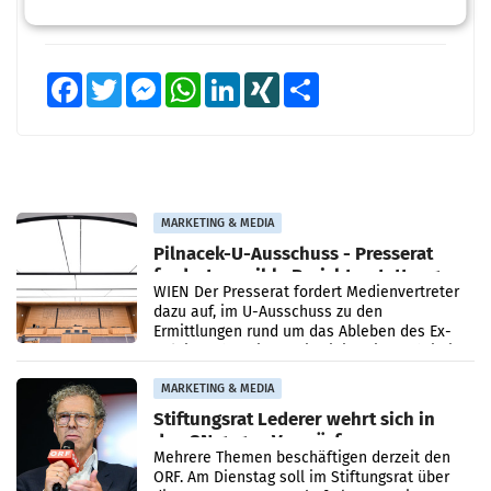
Facebook
Twitter
Messenger
WhatsApp
LinkedIn
XING
Teilen
MARKETING & MEDIA
Pilnacek-U-Ausschuss - Presserat
fordert sensible Berichterstattung
WIEN Der Presserat fordert Medienvertreter
dazu auf, im U-Ausschuss zu den
Ermittlungen rund um das Ableben des Ex-
Sektionschefs im Justizministerium, Christian
Pilnacek, auf sensible
MARKETING & MEDIA
Stiftungsrat Lederer wehrt sich in
den SN gegen Vorwürfe
Mehrere Themen beschäftigen derzeit den
ORF. Am Dienstag soll im Stiftungsrat über