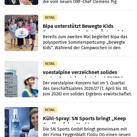
die vom neuen ORF-Chef Clemens Pig
vorgeschlagenen Besetzungen für die
Direktionen abgestimmt werden.
RETAIL
Bipa unterstützt Bewegte Kids
Sommercamps im Osten Österreichs
Bereits zum zweiten Mal begleitet Bipa das
polysportive Sommersportcamp „Bewegte
Kids“. Während der Campwochen in den
Monaten Juli und August versorgt das
Unternehmen Kinder sowie
RETAIL
voestalpine verzeichnet solides
erstes Quartal und steigert EBITDA
Der voestalpine-Konzern hat im 1. Quartal
des Geschäftsjahres 2026/27 (1. April bis 30.
Juni 2026) ein solides Ergebnis erwirtschaftet.
Der Umsatz stieg im Vergleich zur
Vorjahresperiode
RETAIL
Kühl-Spray: SN Sports bringt „Keep
Cool“ auf den Markt
Die SN Sports GmbH bringt gemeinsam mit
der Firma Feygenblatt FloGu OG einen neuen