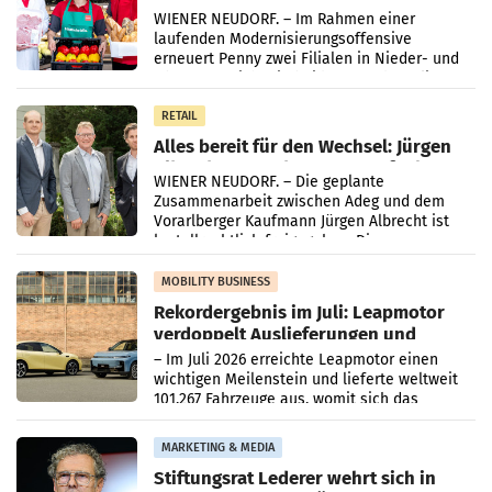
Ober- und Niederösterreich
WIENER NEUDORF. – Im Rahmen einer
laufenden Modernisierungsoffensive
erneuert Penny zwei Filialen in Nieder- und
Oberösterreich. Die beiden Standorte liegen
in Haag sowie im rund
RETAIL
Alles bereit für den Wechsel: Jürgen
Albrecht setzt ab 1.1.2027 auf Adeg
WIENER NEUDORF. – Die geplante
Zusammenarbeit zwischen Adeg und dem
Vorarlberger Kaufmann Jürgen Albrecht ist
kartellrechtlich freigegeben: Die
Bundeswettbewerbsbehörde und der
Bundeskartellanwalt
MOBILITY BUSINESS
Rekordergebnis im Juli: Leapmotor
verdoppelt Auslieferungen und
überschreitet die 100.000er-Marke
– Im Juli 2026 erreichte Leapmotor einen
wichtigen Meilenstein und lieferte weltweit
101.267 Fahrzeuge aus, womit sich das
Ergebnis gegenüber Juli 2025 mehr als
verdoppelte (+102
MARKETING & MEDIA
Stiftungsrat Lederer wehrt sich in