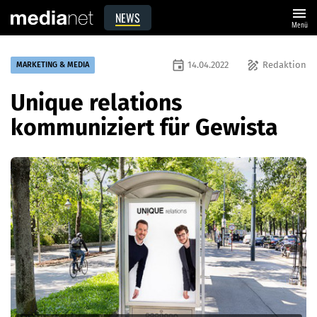
menu
NEWS
Menü
event
draw
14.04.2022
Redaktion
MARKETING & MEDIA
Unique relations
kommuniziert für Gewista