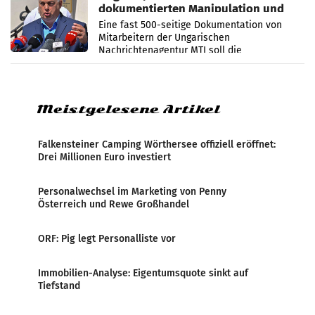
dokumentierten Manipulation und
Zensur
Eine fast 500-seitige Dokumentation von
Mitarbeitern der Ungarischen
Nachrichtenagentur MTI soll die
systematische Nachrichten-Manipulation und
Zensur bei der Agentur während der Zeit
Meistgelesene Artikel
Falkensteiner Camping Wörthersee offiziell eröffnet:
Drei Millionen Euro investiert
Personalwechsel im Marketing von Penny
Österreich und Rewe Großhandel
ORF: Pig legt Personalliste vor
Immobilien-Analyse: Eigentumsquote sinkt auf
Tiefstand