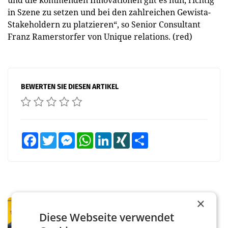
und die kommenden Innovationen gilt es nun, richtig
in Szene zu setzen und bei den zahlreichen Gewista-
Stakeholdern zu platzieren“, so Senior Consultant
Franz Ramerstorfer von Unique relations. (red)
BEWERTEN SIE DIESEN ARTIKEL
Facebook
Twitter
Messenger
WhatsApp
LinkedIn
XING
Teilen
×
PRIMENEWS
Diese Webseite verwendet
Österreichische Post: Umsatzplus im
ersten Halbjahr trotz schwachem