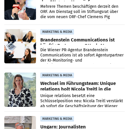
den SN gegen Vorwürfe
Mehrere Themen beschäftigen derzeit den
ORF. Am Dienstag soll im Stiftungsrat über
die vom neuen ORF-Chef Clemens Pig
vorgeschlagenen Besetzungen für die
Direktionen abgestimmt werden.
MARKETING & MEDIA
Brandenstein Communications ist
künftig Partner von OtterlyAI
Die Wiener PR-Agentur Brandenstein
Communications ist ab sofort Agenturpartner
der KI-Monitoring- und
Optimierungsplattform OtterlyAI. Damit baut
die Agentur ihr Leistungsportfolio
MARKETING & MEDIA
Wechsel im Führungsteam: Unique
relations holt Nicola Treitl in die
Geschäftsleitung
Unique relations besetzt eine
Schlüsselposition neu: Nicola Treitl verstärkt
ab sofort die Geschäftsleitung der Wiener
PR-Agentur an der Seite von Josef Kalina und
Anna Kalina-Mahr.
MARKETING & MEDIA
Ungarn: Journalisten