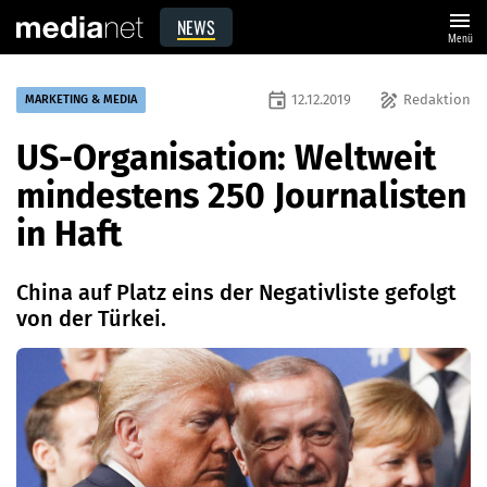
menu
NEWS
Menü
event
draw
12.12.2019
Redaktion
MARKETING & MEDIA
US-Organisation: Weltweit
mindestens 250 Journalisten
in Haft
China auf Platz eins der Negativliste gefolgt
von der Türkei.