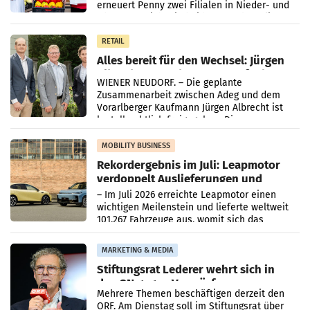
erneuert Penny zwei Filialen in Nieder- und
Oberösterreich. Die beiden Standorte liegen
in Haag sowie im rund
RETAIL
Alles bereit für den Wechsel: Jürgen
Albrecht setzt ab 1.1.2027 auf Adeg
WIENER NEUDORF. – Die geplante
Zusammenarbeit zwischen Adeg und dem
Vorarlberger Kaufmann Jürgen Albrecht ist
kartellrechtlich freigegeben: Die
Bundeswettbewerbsbehörde und der
Bundeskartellanwalt
MOBILITY BUSINESS
Rekordergebnis im Juli: Leapmotor
verdoppelt Auslieferungen und
überschreitet die 100.000er-Marke
– Im Juli 2026 erreichte Leapmotor einen
wichtigen Meilenstein und lieferte weltweit
101.267 Fahrzeuge aus, womit sich das
Ergebnis gegenüber Juli 2025 mehr als
verdoppelte (+102
MARKETING & MEDIA
Stiftungsrat Lederer wehrt sich in
den SN gegen Vorwürfe
Mehrere Themen beschäftigen derzeit den
ORF. Am Dienstag soll im Stiftungsrat über