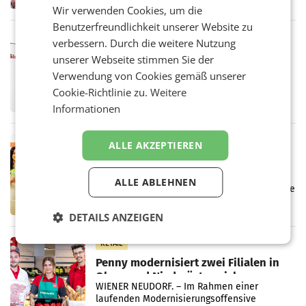
von 1.544,0 Mio. EUR erwirtschaftet, was
Wir verwenden Cookies, um die
einem Plus von 3,8 Prozent gegenüber dem
Benutzerfreundlichkeit unserer Website zu
Vergleichszeitraum
MARKETING & MEDIA
verbessern. Durch die weitere Nutzung
ProSiebenSat.1 spart und macht
unserer Webseite stimmen Sie der
überraschend viel Gewinn
Verwendung von Cookies gemäß unserer
UNTERFÖHRING/MAILAND/AMSTERDAM. Der
Cookie-Richtlinie zu.
Weitere
Fernsehkonzern ProSiebenSat.1 hat im
Frühjahr dank Kostensenkungen operativ
Informationen
wieder Gewinn gemacht und die
Markterwartung deutlich übertroffen.
RETAIL
ALLE AKZEPTIEREN
Eine Bühne für Zirkularität: ARA und
Müller informieren am POS über
ALLE ABLEHNEN
Kreislauffähigkeit
Über den gesamten August hinweg rücken die
Altstoff Recycling Austria AG (ARA) und der
Handelskonzern Müller die Initiative
DETAILS ANZEIGEN
„Kreislauf-Helden“ in allen österreichischen
Müller-Filialen
RETAIL
Penny modernisiert zwei Filialen in
Ober- und Niederösterreich
WIENER NEUDORF. – Im Rahmen einer
laufenden Modernisierungsoffensive