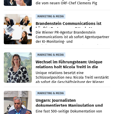
die vom neuen ORF-Chef Clemens Pig
vorgeschlagenen Besetzungen für die
Direktionen abgestimmt werden.
MARKETING & MEDIA
Brandenstein Communications ist
künftig Partner von OtterlyAI
Die Wiener PR-Agentur Brandenstein
Communications ist ab sofort Agenturpartner
der KI-Monitoring- und
Optimierungsplattform OtterlyAI. Damit baut
die Agentur ihr Leistungsportfolio
MARKETING & MEDIA
Wechsel im Führungsteam: Unique
relations holt Nicola Treitl in die
Geschäftsleitung
Unique relations besetzt eine
Schlüsselposition neu: Nicola Treitl verstärkt
ab sofort die Geschäftsleitung der Wiener
PR-Agentur an der Seite von Josef Kalina und
Anna Kalina-Mahr.
MARKETING & MEDIA
Ungarn: Journalisten
dokumentierten Manipulation und
Zensur
Eine fast 500-seitige Dokumentation von