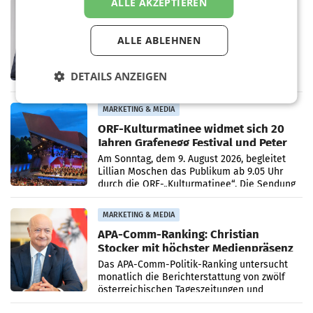
ALLE AKZEPTIEREN
PRIMENEWS
ORF III: Peter Schöber abberufen und
beurlaubt
ALLE ABLEHNEN
WIEN ORF-III-Co-Geschäftsführer Peter
Schöber ist wegen Compliance-Vorwürfen
abberufen und beurlaubt worden. Der ORF
DETAILS ANZEIGEN
bestätigte gegenüber der APA entsprechende
Medienberichte.
MARKETING & MEDIA
ORF-Kulturmatinee widmet sich 20
Jahren Grafenegg Festival und Peter
Simonischek
Am Sonntag, dem 9. August 2026, begleitet
Lillian Moschen das Publikum ab 9.05 Uhr
durch die ORF-„Kulturmatinee“. Die Sendung
startet mit der Dokumentation „20 Jahre
Grafenegg
MARKETING & MEDIA
APA-Comm-Ranking: Christian
Stocker mit höchster Medienpräsenz
im Juli
Das APA-Comm-Politik-Ranking untersucht
monatlich die Berichterstattung von zwölf
österreichischen Tageszeitungen und
analysiert, welche Politikerinnen und