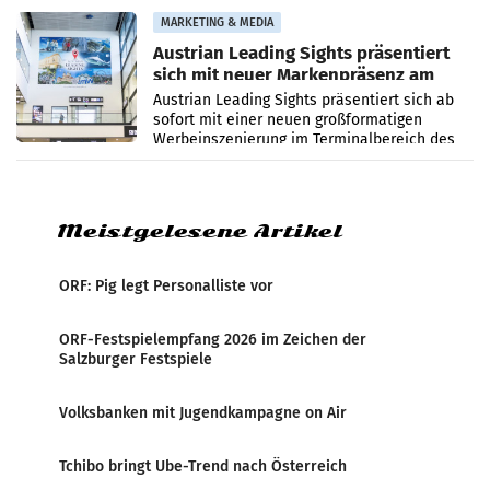
und papierbasierten Verpackungen
MARKETING & MEDIA
Austrian Leading Sights präsentiert
sich mit neuer Markenpräsenz am
Flughafen Wien
Austrian Leading Sights präsentiert sich ab
sofort mit einer neuen großformatigen
Werbeinszenierung im Terminalbereich des
Flughafen Wien. Die Präsenz befindet sich im
Verbindungsbereich
Meistgelesene Artikel
ORF: Pig legt Personalliste vor
ORF-Festspielempfang 2026 im Zeichen der
Salzburger Festspiele
Volksbanken mit Jugendkampagne on Air
Tchibo bringt Ube-Trend nach Österreich