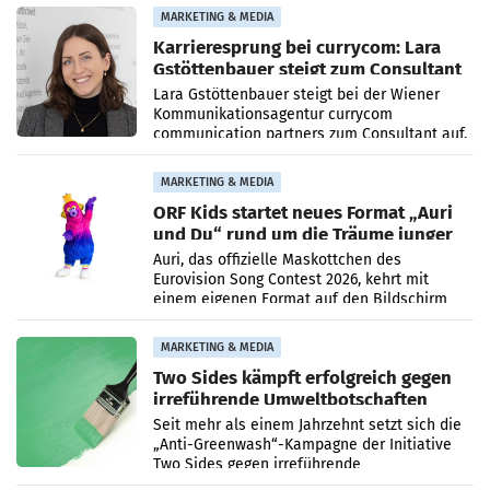
2026 gegenüber dem
MARKETING & MEDIA
Karrieresprung bei currycom: Lara
Gstöttenbauer steigt zum Consultant
auf
Lara Gstöttenbauer steigt bei der Wiener
Kommunikationsagentur currycom
communication partners zum Consultant auf.
Die 27-jährige Beraterin betreut Kundinnen
und Kunden in den Bereichen
MARKETING & MEDIA
ORF Kids startet neues Format „Auri
und Du“ rund um die Träume junger
Menschen
Auri, das offizielle Maskottchen des
Eurovision Song Contest 2026, kehrt mit
einem eigenen Format auf den Bildschirm
zurück. In der neuen Sendung „Auri und Du“
bei ORF Kids steht
MARKETING & MEDIA
Two Sides kämpft erfolgreich gegen
irreführende Umweltbotschaften
beim Papiereinsatz
Seit mehr als einem Jahrzehnt setzt sich die
„Anti-Greenwash“-Kampagne der Initiative
Two Sides gegen irreführende
Umweltaussagen bei Papierkommunikation