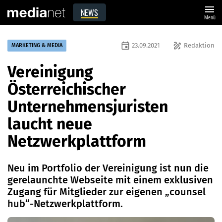
menu
NEWS
Menü
event
draw
23.09.2021
Redaktion
MARKETING & MEDIA
Vereinigung
Österreichischer
Unternehmensjuristen
laucht neue
Netzwerkplattform
Neu im Portfolio der Vereinigung ist nun die
gerelaunchte Webseite mit einem exklusiven
Zugang für Mitglieder zur eigenen „counsel
hub“-Netzwerkplattform.