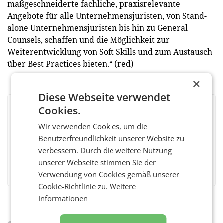
maßgeschneiderte fachliche, praxisrelevante
Angebote für alle Unternehmensjuristen, von Stand-
alone Unternehmensjuristen bis hin zu General
Counsels, schaffen und die Möglichkeit zur
Weiterentwicklung von Soft Skills und zum Austausch
über Best Practices bieten.“ (red)
×
Diese Webseite verwendet
Cookies.
BEWERTEN SIE DIESEN ARTIKEL
Wir verwenden Cookies, um die
Benutzerfreundlichkeit unserer Website zu
verbessern. Durch die weitere Nutzung
unserer Webseite stimmen Sie der
Facebook
Twitter
Messenger
WhatsApp
LinkedIn
XING
Teilen
Verwendung von Cookies gemäß unserer
Cookie-Richtlinie zu.
Weitere
Informationen