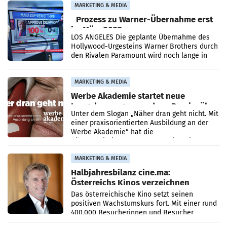
Politiker Österreichs die
MARKETING & MEDIA
Prozess zu Warner-Übernahme erst
im März 2027
LOS ANGELES Die geplante Übernahme des
Hollywood-Urgesteins Warner Brothers durch
den Rivalen Paramount wird noch lange in
der Schwebe bleiben. Eine Richterin setzte
den Prozess zu
MARKETING & MEDIA
Werbe Akademie startet neue
Imagekampagne rund um Praxisnähe
Unter dem Slogan „Näher dran geht nicht. Mit
einer praxisorientierten Ausbildung an der
Werbe Akademie“ hat die
Bildungseinrichtung des WIFI Wien eine neue
Imagekampagne gestartet.
MARKETING & MEDIA
Halbjahresbilanz cine.ma:
Österreichs Kinos verzeichnen
400.000 Besucher mehr
Das österreichische Kino setzt seinen
positiven Wachstumskurs fort. Mit einer rund
400.000 Besucherinnen und Besucher
höheren Nettoreichweite im ersten Halbjahr