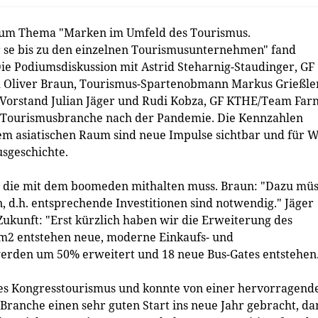
zum Thema "Marken im Umfeld des Tourismus.
se bis zu den einzelnen Tourismusunternehmen" fand
Die Podiumsdiskussion mit Astrid Steharnig-Staudinger, GF
 Oliver Braun, Tourismus-Spartenobmann Markus Grießle
orstand Julian Jäger und Rudi Kobza, GF KTHE/Team Far
 Tourismusbranche nach der Pandemie. Die Kennzahlen
dem asiatischen Raum sind neue Impulse sichtbar und für 
usgeschichte.
ur, die mit dem boomeden mithalten muss. Braun: "Dazu müs
, d.h. entsprechende Investitionen sind notwendig." Jäger
 Zukunft: "Erst kürzlich haben wir die Erweiterung des
 m2 entstehen neue, moderne Einkaufs- und
erden um 50% erweitert und 18 neue Bus-Gates entstehen
 des Kongresstourismus und konnte von einer hervorragend
e Branche einen sehr guten Start ins neue Jahr gebracht, da