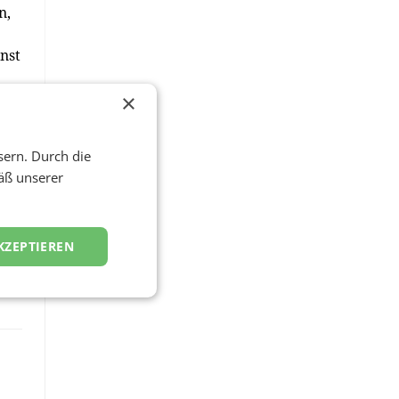
n,
nst
×
iro,
sern. Durch die
äß unserer
KZEPTIEREN