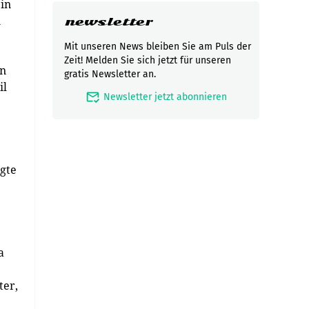
 in
n
newsletter
Mit unseren News bleiben Sie am Puls der
Zeit! Melden Sie sich jetzt für unseren
en
gratis Newsletter an.
il
mark_email_read
Newsletter jetzt abonnieren
igte
a
ter,