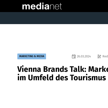
event
draw
26.03.2024
Red
MARKETING & MEDIA
Vienna Brands Talk: Mark
im Umfeld des Tourismus