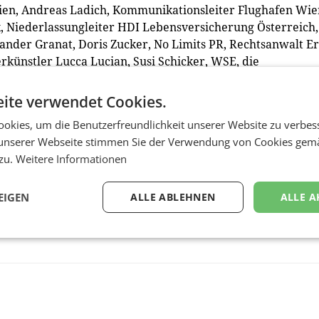
en, Andreas Ladich, Kommunikationsleiter Flughafen Wie
 Niederlassungleiter HDI Lebensversicherung Österreich,
ander Granat, Doris Zucker, No Limits PR, Rechtsanwalt Er
rkünstler Lucca Lucian, Susi Schicker, WSE, die
ouisa Böhringer und Dagmar Lang, Immobilienberaterin
a
net, Lisa Laimighofer, Kurier, Elisabeth Koller-Galler, GF C
ite verwendet Cookies.
, My Vitality und Raphaela Vallon-Sattler, GF Vallon
okies, um die Benutzerfreundlichkeit unserer Website zu verbes
unserer Webseite stimmen Sie der Verwendung von Cookies gem
 zu.
Weitere Informationen
EIGEN
ALLE ABLEHNEN
ALLE A