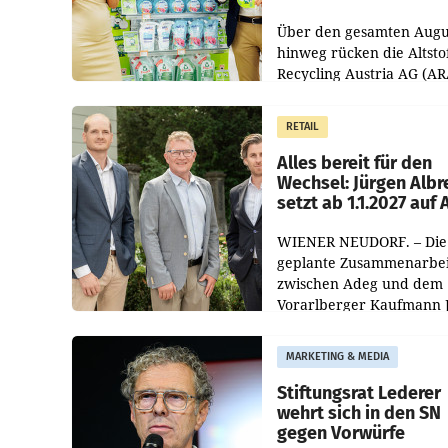
Kreislauffähigkeit
Über den gesamten Augu
hinweg rücken die Altsto
Recycling Austria AG (AR
und der Handelskonzern
Müller die Initiative „Krei
RETAIL
Helden“ in allen
österreichischen Müller-F
Alles bereit für den
Wechsel: Jürgen Albr
setzt ab 1.1.2027 auf
WIENER NEUDORF. – Die
geplante Zusammenarbei
zwischen Adeg und dem
Vorarlberger Kaufmann 
Albrecht ist kartellrechtl
freigegeben: Die
MARKETING & MEDIA
Bundeswettbewerbsbeh
und der Bundeskartellan
Stiftungsrat Lederer
wehrt sich in den SN
gegen Vorwürfe