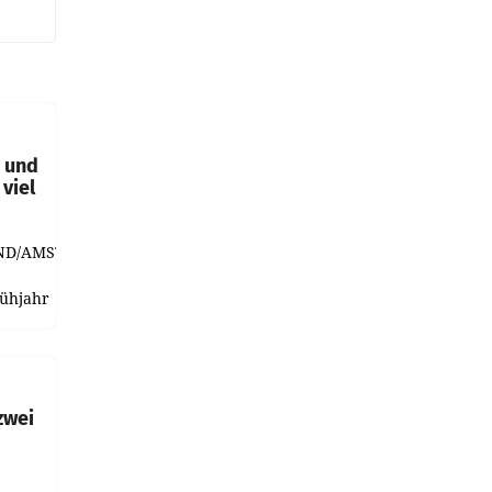
t und
viel
ND/AMSTERDAM.
rühjahr
h
zwei