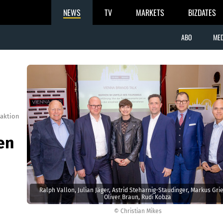
NEWS
TV
MARKETS
BIZDATES
ABO
MED
aktion
en
Ralph Vallon, Julian Jäger, Astrid Steharnig-Staudinger, Markus Grie
Oliver Braun, Rudi Kobza
© Christian Mikes