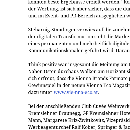
konnten beste Ergebnisse erzielt werden." Ko
der Werbung, ist sich aber sicher, dass die d
und im Event- und PR-Bereich ausgeglichen 
Steharnig-Staudinger verwies auf die zuneh
der digitalen Transformation steht die Mark
eines permanenten und mehrheitlich digitalen
Kommunikationskanälen geführt wird. Darauf h
Think positiv war insgesamt die Meinung am 
Nahen Osten durchaus Wolken am Horizont sic
sich erfreut, dass die Vienna Brands Format
Gewinnspiel in der neuen Vienna Eco Magazin 
dazu unter
www.vie-nna-eco.at
.
Bei der anschließenden Club Cuvée Weinverk
Kremslehner Braunegg, GF Kremslehner Hotel
Mann, Margarete Kriz-Zwittkovitz, Vizepräsid
Werbeagenturchef Ralf Kober, Springer & Jac