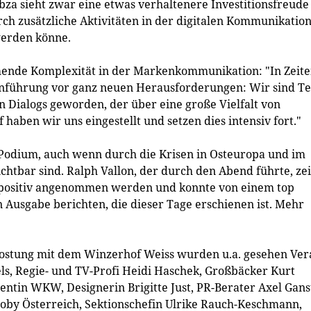
bza sieht zwar eine etwas verhaltenere Investitionsfreude
urch zusätzliche Aktivitäten in der digitalen Kommunikatio
werden könne.
mende Komplexität in der Markenkommunikation: "In Zeit
enführung vor ganz neuen Herausforderungen: Wir sind Te
 Dialogs geworden, der über eine große Vielfalt von
aben wir uns eingestellt und setzen dies intensiv fort."
Podium, auch wenn durch die Krisen in Osteuropa und im
htbar sind. Ralph Vallon, der durch den Abend führte, ze
e positiv angenommen werden und konnte von einem top
Ausgabe berichten, die dieser Tage erschienen ist. Mehr
ostung mit dem Winzerhof Weiss wurden u.a. gesehen Ver
s, Regie- und TV-Profi Heidi Haschek, Großbäcker Kurt
entin WKW, Designerin Brigitte Just, PR-Berater Axel Gans
oby Österreich, Sektionschefin Ulrike Rauch-Keschmann,