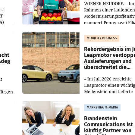
WIENER NEUDORF. – Im
st
Rahmen einer laufenden
ff
Modernisierungsoffensiv
A)
erneuert Penny zwei Fili
Nieder- und Oberösterre
slauf-
Die beiden Standorte lie
MOBILITY BUSINESS
Haag sowie im rund
ilialen
Rekordergebnis im Ju
echt
Leapmotor verdoppe
 Adeg
Auslieferungen und
überschreitet die
100.000er-Marke
– Im Juli 2026 erreichte
t
Leapmotor einen wichti
Meilenstein und lieferte
Jürgen
weltweit 101.267 Fahrze
ich
aus, womit sich das Erge
MARKETING & MEDIA
gegenüber Juli 2025 meh
örde
verdoppelte (+102
walt
Brandenstein
Communications ist
künftig Partner von