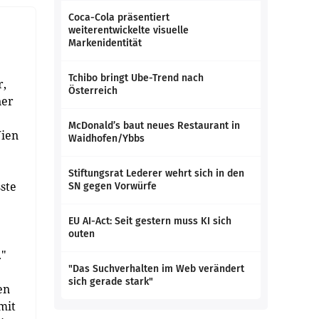
Coca-Cola präsentiert
weiterentwickelte visuelle
Markenidentität
Tchibo bringt Ube-Trend nach
r,
Österreich
ner
McDonald’s baut neues Restaurant in
Wien
Waidhofen/Ybbs
Stiftungsrat Lederer wehrt sich in den
ste
SN gegen Vorwürfe
EU AI-Act: Seit gestern muss KI sich
outen
."
"Das Suchverhalten im Web verändert
sich gerade stark"
en
mit