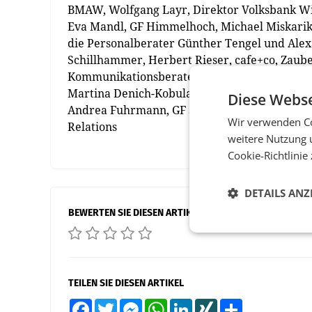
BMAW, Wolfgang Layr, Direktor Volksbank Wi
Eva Mandl, GF Himmelhoch, Michael Miskarik,
die Personalberater Günther Tengel und Alex
Schillhammer, Herbert Rieser, cafe+co, Zaube
Kommunikationsberaterinnen Nicole Plein, L
Martina Denich-Kobula, Bernhard Gily,
medi
Diese Webse
Andrea Fuhrmann, GF Savencia, Andrea Kliment
Wir verwenden Co
Relations
weitere Nutzung 
Cookie-Richtlinie
DETAILS ANZ
BEWERTEN SIE DIESEN ARTIKEL
TEILEN SIE DIESEN ARTIKEL
Facebook
Twitter
Messenger
WhatsApp
LinkedIn
XING
Teilen