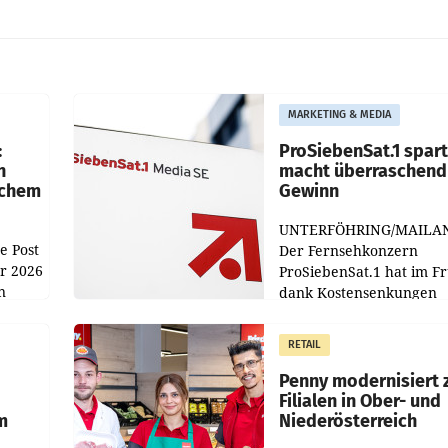
MARKETING & MEDIA
:
ProSiebenSat.1 spar
n
macht überraschend 
achem
Gewinn
UNTERFÖHRING/MAILA
e Post
Der Fernsehkonzern
hr 2026
ProSiebenSat.1 hat im F
n
dank Kostensenkungen
operativ wieder Gewinn
m Plus
gemacht und die
RETAIL
er
Markterwartung deutlic
übertroffen.
Penny modernisiert 
Filialen in Ober- und
m
Niederösterreich