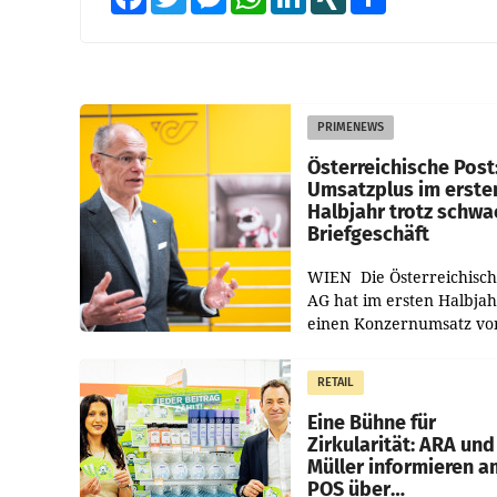
PRIMENEWS
Österreichische Post
Umsatzplus im erste
Halbjahr trotz schw
Briefgeschäft
WIEN Die Österreichisch
AG hat im ersten Halbja
einen Konzernumsatz vo
1.544,0 Mio. EUR
erwirtschaftet, was eine
RETAIL
von 3,8 Prozent gegenüb
dem Vergleichszeitraum
Eine Bühne für
Zirkularität: ARA und
Müller informieren a
POS über