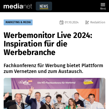
menu
NEWS
Menü
event
draw
01.10.2024
Redaktion
MARKETING & MEDIA
Werbemonitor Live 2024:
Inspiration für die
Werbebranche
Fachkonferenz für Werbung bietet Plattform
zum Vernetzen und zum Austausch.