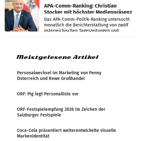
APA-Comm-Ranking: Christian
Stocker mit höchster Medienpräsenz
im Juli
Das APA-Comm-Politik-Ranking untersucht
monatlich die Berichterstattung von zwölf
österreichischen Tageszeitungen und
analysiert, welche Politikerinnen und
Politiker Österreichs die
Meistgelesene Artikel
Personalwechsel im Marketing von Penny
Österreich und Rewe Großhandel
ORF: Pig legt Personalliste vor
ORF-Festspielempfang 2026 im Zeichen der
Salzburger Festspiele
Coca-Cola präsentiert weiterentwickelte visuelle
Markenidentität