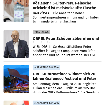
Vöslauer 1,5-Liter-rePET-Flasche
prickelnd ist meistgekaufte Flasche
Österreichs
BAD VÖSLAU. Die anhaltend hohen
Sommertemperaturen im Juni und Juli haben
beim niederösterreichischen
Getränkehersteller Vöslauer zu deutlichen
Absatzzuwächsen geführt. Während
PRIMENEWS
ORF III: Peter Schöber abberufen und
beurlaubt
WIEN ORF-III-Co-Geschäftsführer Peter
Schöber ist wegen Compliance-Vorwürfen
abberufen und beurlaubt worden. Der ORF
bestätigte gegenüber der APA entsprechende
Medienberichte.
MARKETING & MEDIA
ORF-Kulturmatinee widmet sich 20
Jahren Grafenegg Festival und Peter
Simonischek
Am Sonntag, dem 9. August 2026, begleitet
Lillian Moschen das Publikum ab 9.05 Uhr
durch die ORF-„Kulturmatinee“. Die Sendung
startet mit der Dokumentation „20 Jahre
Grafenegg
MARKETING & MEDIA