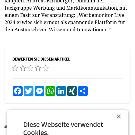
knüpfen. Andreas Kirnberger, Obmann der
Fachgruppe Werbung und Marktkommunikation, mit
einem Fazit zur Veranstaltung: „Werbemonitor Live
2024 erwies sich erneut als spannende Plattform für
den Austausch von Wissen und Innovationen.“
BEWERTEN SIE DIESEN ARTIKEL
Facebook
Twitter
Messenger
WhatsApp
LinkedIn
XING
Teilen
×
Diese Webseite verwendet
MARKETING & MEDIA
Cookies.