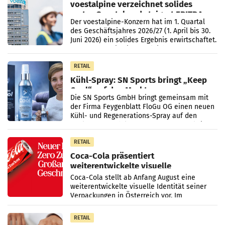
voestalpine verzeichnet solides
erstes Quartal und steigert EBITDA
Der voestalpine-Konzern hat im 1. Quartal
des Geschäftsjahres 2026/27 (1. April bis 30.
Juni 2026) ein solides Ergebnis erwirtschaftet.
Der Umsatz stieg im Vergleich zur
Vorjahresperiode
RETAIL
Kühl-Spray: SN Sports bringt „Keep
Cool“ auf den Markt
Die SN Sports GmbH bringt gemeinsam mit
der Firma Feygenblatt FloGu OG einen neuen
Kühl- und Regenerations-Spray auf den
Markt. Das Produkt namens „Keep Cool“ ist zu
100 Prozent
RETAIL
Coca-Cola präsentiert
weiterentwickelte visuelle
Markenidentität
Coca-Cola stellt ab Anfang August eine
weiterentwickelte visuelle Identität seiner
Verpackungen in Österreich vor. Im
Mittelpunkt des Redesigns stehen zentrale
Gestaltungselemente
RETAIL