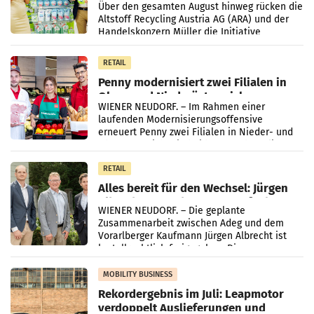
Kreislauffähigkeit
Über den gesamten August hinweg rücken die
Altstoff Recycling Austria AG (ARA) und der
Handelskonzern Müller die Initiative
„Kreislauf-Helden“ in allen österreichischen
Müller-Filialen
RETAIL
Penny modernisiert zwei Filialen in
Ober- und Niederösterreich
WIENER NEUDORF. – Im Rahmen einer
laufenden Modernisierungsoffensive
erneuert Penny zwei Filialen in Nieder- und
Oberösterreich. Die beiden Standorte liegen
in Haag sowie im rund
RETAIL
Alles bereit für den Wechsel: Jürgen
Albrecht setzt ab 1.1.2027 auf Adeg
WIENER NEUDORF. – Die geplante
Zusammenarbeit zwischen Adeg und dem
Vorarlberger Kaufmann Jürgen Albrecht ist
kartellrechtlich freigegeben: Die
Bundeswettbewerbsbehörde und der
Bundeskartellanwalt
MOBILITY BUSINESS
Rekordergebnis im Juli: Leapmotor
verdoppelt Auslieferungen und