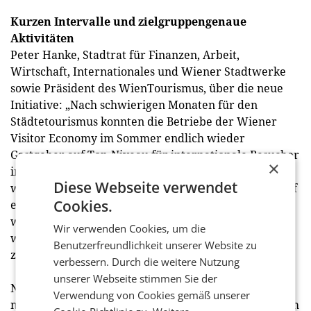
Kurzen Intervalle und zielgruppengenaue
Aktivitäten
Peter Hanke, Stadtrat für Finanzen, Arbeit,
Wirtschaft, Internationales und Wiener Stadtwerke
sowie Präsident des WienTourismus, über die neue
Initiative: „Nach schwierigen Monaten für den
Städtetourismus konnten die Betriebe der Wiener
Visitor Economy im Sommer endlich wieder
Gastgeber auf Top-Niveau für internationale Besucher
×
im Freizeit- und Business-Bereich sein. Auf dem
Diese Webseite verwendet
weiteren Weg zu einer Normalisierung setzen wir auf
Cookies.
eine Vielzahl von Maßnahmen, damit die Auslastung
wieder steigt, Unternehmer ertragreicher
Wir verwenden Cookies, um die
wirtschaften können und Wien zu alter Stärke
Benutzerfreundlichkeit unserer Website zu
zurückkehrt.“
verbessern. Durch die weitere Nutzung
unserer Webseite stimmen Sie der
Norbert Kettner, Direktor WienTourismus, über die
Verwendung von Cookies gemäß unserer
neue Kampagne: „Die Strategie ist klar: Wir wollen im