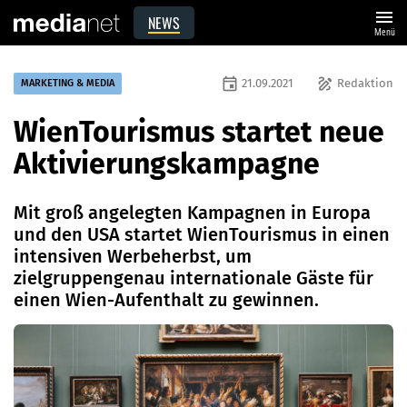
menu
NEWS
Menü
event
draw
21.09.2021
Redaktion
MARKETING & MEDIA
WienTourismus startet neue
Aktivierungskampagne
Mit groß angelegten Kampagnen in Europa
und den USA startet WienTourismus in einen
intensiven Werbeherbst, um
zielgruppengenau internationale Gäste für
einen Wien-Aufenthalt zu gewinnen.