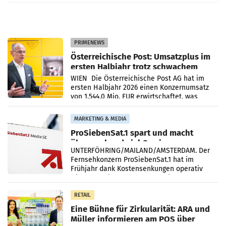
PRIMENEWS
Österreichische Post: Umsatzplus im
ersten Halbjahr trotz schwachem
Briefgeschäft
WIEN Die Österreichische Post AG hat im
ersten Halbjahr 2026 einen Konzernumsatz
von 1.544,0 Mio. EUR erwirtschaftet, was
einem Plus von 3,8 Prozent gegenüber dem
Vergleichszeitraum
MARKETING & MEDIA
ProSiebenSat.1 spart und macht
überraschend viel Gewinn
UNTERFÖHRING/MAILAND/AMSTERDAM. Der
Fernsehkonzern ProSiebenSat.1 hat im
Frühjahr dank Kostensenkungen operativ
wieder Gewinn gemacht und die
Markterwartung deutlich übertroffen.
RETAIL
Eine Bühne für Zirkularität: ARA und
Müller informieren am POS über