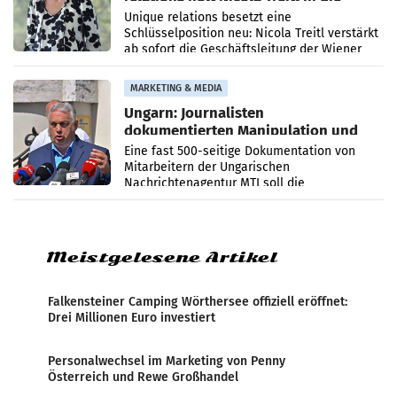
Geschäftsleitung
Unique relations besetzt eine
Schlüsselposition neu: Nicola Treitl verstärkt
ab sofort die Geschäftsleitung der Wiener
PR-Agentur an der Seite von Josef Kalina und
Anna Kalina-Mahr.
MARKETING & MEDIA
Ungarn: Journalisten
dokumentierten Manipulation und
Zensur
Eine fast 500-seitige Dokumentation von
Mitarbeitern der Ungarischen
Nachrichtenagentur MTI soll die
systematische Nachrichten-Manipulation und
Zensur bei der Agentur während der Zeit
Meistgelesene Artikel
Falkensteiner Camping Wörthersee offiziell eröffnet:
Drei Millionen Euro investiert
Personalwechsel im Marketing von Penny
Österreich und Rewe Großhandel