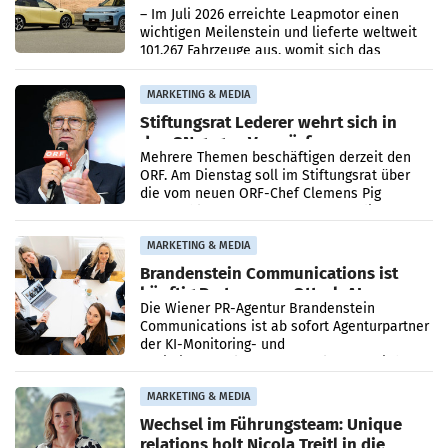
überschreitet die 100.000er-Marke
– Im Juli 2026 erreichte Leapmotor einen
wichtigen Meilenstein und lieferte weltweit
101.267 Fahrzeuge aus, womit sich das
Ergebnis gegenüber Juli 2025 mehr als
verdoppelte (+102
MARKETING & MEDIA
Stiftungsrat Lederer wehrt sich in
den SN gegen Vorwürfe
Mehrere Themen beschäftigen derzeit den
ORF. Am Dienstag soll im Stiftungsrat über
die vom neuen ORF-Chef Clemens Pig
vorgeschlagenen Besetzungen für die
Direktionen abgestimmt werden.
MARKETING & MEDIA
Brandenstein Communications ist
künftig Partner von OtterlyAI
Die Wiener PR-Agentur Brandenstein
Communications ist ab sofort Agenturpartner
der KI-Monitoring- und
Optimierungsplattform OtterlyAI. Damit baut
die Agentur ihr Leistungsportfolio
MARKETING & MEDIA
Wechsel im Führungsteam: Unique
relations holt Nicola Treitl in die