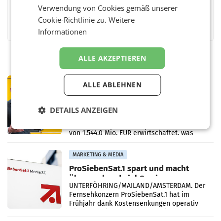
Verwendung von Cookies gemäß unserer
Facebook
Twitter
Messenger
WhatsApp
LinkedIn
XING
Teilen
Cookie-Richtlinie zu.
Weitere
Informationen
ALLE AKZEPTIEREN
PRIMENEWS
ALLE ABLEHNEN
Österreichische Post: Umsatzplus im
ersten Halbjahr trotz schwachem
DETAILS ANZEIGEN
Briefgeschäft
WIEN Die Österreichische Post AG hat im
ersten Halbjahr 2026 einen Konzernumsatz
von 1.544,0 Mio. EUR erwirtschaftet, was
einem Plus von 3,8 Prozent gegenüber dem
Vergleichszeitraum
MARKETING & MEDIA
ProSiebenSat.1 spart und macht
überraschend viel Gewinn
UNTERFÖHRING/MAILAND/AMSTERDAM. Der
Fernsehkonzern ProSiebenSat.1 hat im
Frühjahr dank Kostensenkungen operativ
wieder Gewinn gemacht und die