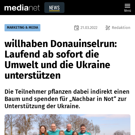
menu
NEWS
Menü
event
draw
21.03.2022
Redaktion
MARKETING & MEDIA
willhaben Donauinselrun:
Laufend ab sofort die
Umwelt und die Ukraine
unterstützen
Die Teilnehmer pflanzen dabei indirekt einen
Baum und spenden für „Nachbar in Not“ zur
Unterstützung der Ukraine.