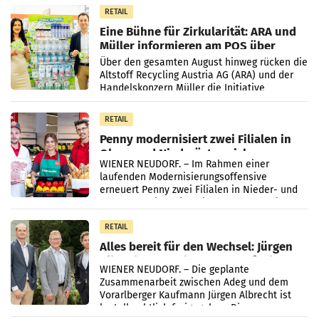
Markterwartung deutlich übertroffen.
RETAIL
Eine Bühne für Zirkularität: ARA und
Müller informieren am POS über
Kreislauffähigkeit
Über den gesamten August hinweg rücken die
Altstoff Recycling Austria AG (ARA) und der
Handelskonzern Müller die Initiative
„Kreislauf-Helden“ in allen österreichischen
Müller-Filialen
RETAIL
Penny modernisiert zwei Filialen in
Ober- und Niederösterreich
WIENER NEUDORF. – Im Rahmen einer
laufenden Modernisierungsoffensive
erneuert Penny zwei Filialen in Nieder- und
Oberösterreich. Die beiden Standorte liegen
in Haag sowie im rund
RETAIL
Alles bereit für den Wechsel: Jürgen
Albrecht setzt ab 1.1.2027 auf Adeg
WIENER NEUDORF. – Die geplante
Zusammenarbeit zwischen Adeg und dem
Vorarlberger Kaufmann Jürgen Albrecht ist
kartellrechtlich freigegeben: Die