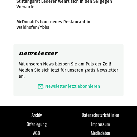
Stiftungsrat Lederer wehrt sich in den SN gegen
Vorwürfe
McDonald’s baut neues Restaurant in
Waidhofen/Ybbs
newsletter
Mit unseren News bleiben Sie am Puls der Zeit!
Melden Sie sich jetzt für unseren gratis Newsletter
an.
mark_email_read
Newsletter jetzt abonnieren
Archiv
Datenschutzrichtlinien
Offenlegung
Impressum
AGB
Mediadaten