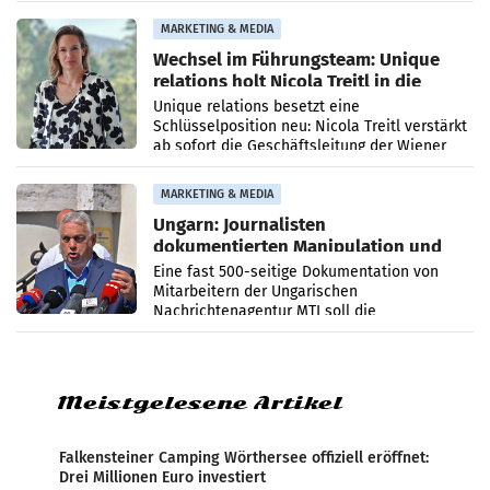
die Agentur ihr Leistungsportfolio
MARKETING & MEDIA
Wechsel im Führungsteam: Unique
relations holt Nicola Treitl in die
Geschäftsleitung
Unique relations besetzt eine
Schlüsselposition neu: Nicola Treitl verstärkt
ab sofort die Geschäftsleitung der Wiener
PR-Agentur an der Seite von Josef Kalina und
Anna Kalina-Mahr.
MARKETING & MEDIA
Ungarn: Journalisten
dokumentierten Manipulation und
Zensur
Eine fast 500-seitige Dokumentation von
Mitarbeitern der Ungarischen
Nachrichtenagentur MTI soll die
systematische Nachrichten-Manipulation und
Zensur bei der Agentur während der Zeit
Meistgelesene Artikel
Falkensteiner Camping Wörthersee offiziell eröffnet:
Drei Millionen Euro investiert