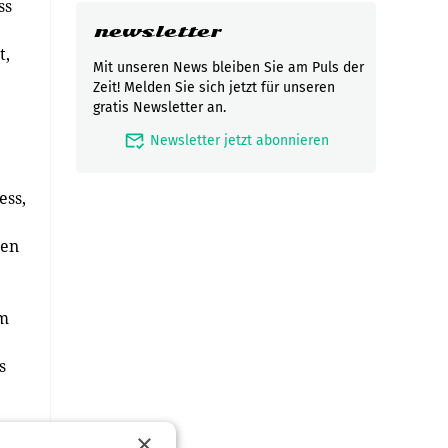
ss
newsletter
t,
Mit unseren News bleiben Sie am Puls der
Zeit! Melden Sie sich jetzt für unseren
gratis Newsletter an.
mark_email_read
Newsletter jetzt abonnieren
ess,
sen
um
s
×