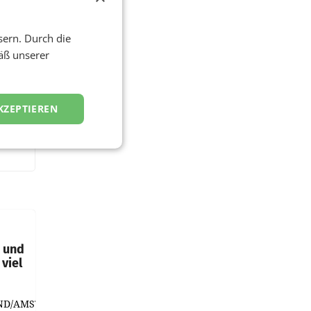
sern. Durch die
äß unserer
KZEPTIEREN
t und
viel
ND/AMSTERDAM.