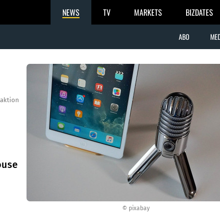
NEWS
TV
MARKETS
BIZDATES
ABO
MED
aktion
ouse
© pixabay