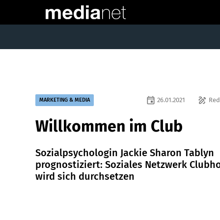
event
draw
26.01.2021
Red
MARKETING & MEDIA
Willkommen im Club
Sozialpsychologin Jackie Sharon Tablyn
prognostiziert: Soziales Netzwerk Clubh
wird sich durchsetzen