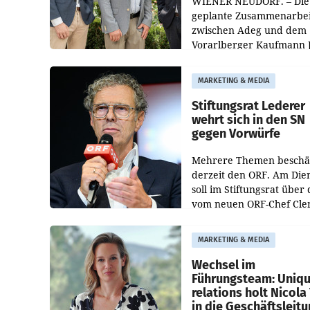
WIENER NEUDORF. – Die
geplante Zusammenarbei
zwischen Adeg und dem
Vorarlberger Kaufmann 
Albrecht ist kartellrechtl
freigegeben: Die
MARKETING & MEDIA
Bundeswettbewerbsbeh
und der Bundeskartellan
Stiftungsrat Lederer
wehrt sich in den SN
gegen Vorwürfe
Mehrere Themen beschä
derzeit den ORF. Am Die
soll im Stiftungsrat über 
vom neuen ORF-Chef Cl
Pig vorgeschlagenen
Besetzungen für die
MARKETING & MEDIA
Direktionen abgestimmt
werden.
Wechsel im
Führungsteam: Uniq
relations holt Nicola 
in die Geschäftsleit