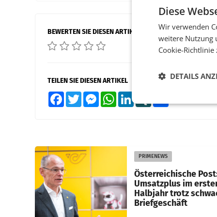
Diese Webse
Wir verwenden Co
BEWERTEN SIE DIESEN ARTIKEL
weitere Nutzung 
Cookie-Richtlinie
DETAILS ANZ
TEILEN SIE DIESEN ARTIKEL
Facebook
Twitter
Messenger
WhatsApp
LinkedIn
XING
Teilen
PRIMENEWS
Österreichische Post
Umsatzplus im erste
Halbjahr trotz schw
Briefgeschäft