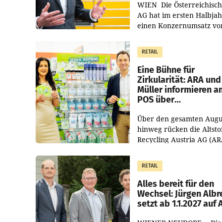
WIEN Die Österreichisch
AG hat im ersten Halbja
einen Konzernumsatz vo
1.544,0 Mio. EUR
erwirtschaftet, was eine
RETAIL
von 3,8 Prozent gegenüb
dem Vergleichszeitraum
Eine Bühne für
Zirkularität: ARA und
Müller informieren a
POS über
Kreislauffähigkeit
Über den gesamten Augu
hinweg rücken die Altsto
Recycling Austria AG (AR
und der Handelskonzern
Müller die Initiative „Krei
RETAIL
Helden“ in allen
österreichischen Müller-F
Alles bereit für den
Wechsel: Jürgen Albr
setzt ab 1.1.2027 auf