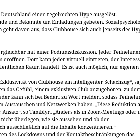
 Deutschland einen regelrechten Hype ausgelöst.
nde und Bekannte um Einladungen gebeten. Sozialpsychol
geht davon aus, dass Clubhouse sich auch jenseits des Hy
vergleichbar mit einer Podiumsdiskussion. Jeder Teilnehme
röffnen. Dort kann jeder virtuell eintreten, der Interes
entlichen Raum handelt. Es ist auch möglich, nur eigenen
Exklusivität von Clubhouse ein intelligenter Schachzug“, sa
ben das Gefühl, einem exklusiven Club anzugehören, zu de
eder kann sich bei Bedarf zu Wort melden, sodass Teilneh
um Austauschen und Netzwerken haben. „Diese Reduktion 
r Ansatz“, so Tamblyn. „Anders als in Zoom-Meetings oder 
nicht überlegen, wie sie aussehen und ob der
ch ausschließlich auf die Inhalte konzentrieren.“
Zeiten des Lockdowns und der Kontaktbeschränkungen das