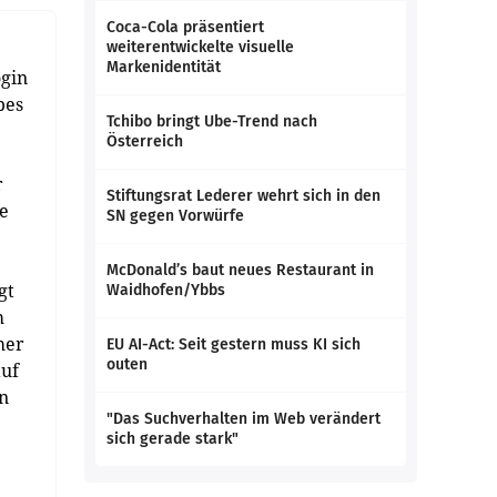
Coca-Cola präsentiert
weiterentwickelte visuelle
Markenidentität
ogin
pes
Tchibo bringt Ube-Trend nach
Österreich
r
Stiftungsrat Lederer wehrt sich in den
se
SN gegen Vorwürfe
McDonald’s baut neues Restaurant in
gt
Waidhofen/Ybbs
m
mer
EU AI-Act: Seit gestern muss KI sich
outen
auf
in
"Das Suchverhalten im Web verändert
sich gerade stark"