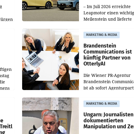
100.000er-Marke
– Im Juli 2026 erreichte
t
Leapmotor einen wichti
Meilenstein und lieferte
Jürgen
weltweit 101.267 Fahrze
ich
aus, womit sich das Erge
MARKETING & MEDIA
gegenüber Juli 2025 meh
örde
verdoppelte (+102
walt
Brandenstein
Communications ist
künftig Partner von
OtterlyAI
ftigen
Die Wiener PR-Agentur
nstag
Brandenstein Communica
die
ist ab sofort Agenturpar
emens
der KI-Monitoring- und
Optimierungsplattform
MARKETING & MEDIA
OtterlyAI. Damit baut di
Agentur ihr Leistungspor
Ungarn: Journalisten
ue
dokumentierten
Treitl
Manipulation und Ze
ung