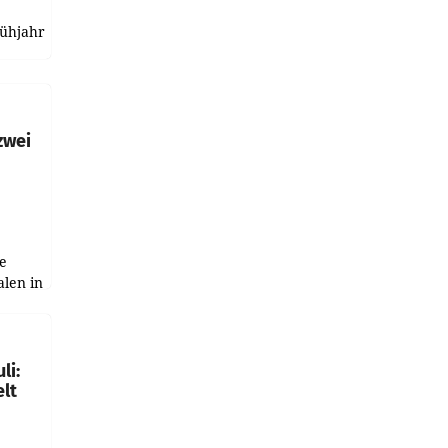
rühjahr
h
zwei
e
alen in
ich.
gen in
li:
lt