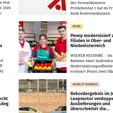
e Post
Der Fernsehkonzern
hr 2026
ProSiebenSat.1 hat im F
n
dank Kostensenkungen
operativ wieder Gewinn
m Plus
gemacht und die
RETAIL
er
Markterwartung deutlic
übertroffen.
Penny modernisiert 
Filialen in Ober- und
m
Niederösterreich
WIENER NEUDORF. – Im
st
Rahmen einer laufenden
ff
Modernisierungsoffensiv
A)
erneuert Penny zwei Fili
Nieder- und Oberösterre
slauf-
Die beiden Standorte lie
MOBILITY BUSINESS
Haag sowie im rund
ilialen
Rekordergebnis im Ju
echt
Leapmotor verdoppe
 Adeg
Auslieferungen und
überschreitet die