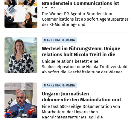
Brandenstein Communications ist
künftig Partner von OtterlyAI
Die Wiener PR-Agentur Brandenstein
Communications ist ab sofort Agenturpartner
der KI-Monitoring- und
Optimierungsplattform OtterlyAI. Damit baut
die Agentur ihr Leistungsportfolio
MARKETING & MEDIA
Wechsel im Führungsteam: Unique
relations holt Nicola Treitl in die
Geschäftsleitung
Unique relations besetzt eine
Schlüsselposition neu: Nicola Treitl verstärkt
ab sofort die Geschäftsleitung der Wiener
PR-Agentur an der Seite von Josef Kalina und
Anna Kalina-Mahr.
MARKETING & MEDIA
Ungarn: Journalisten
dokumentierten Manipulation und
Zensur
Eine fast 500-seitige Dokumentation von
Mitarbeitern der Ungarischen
Nachrichtenagentur MTI soll die
systematische Nachrichten-Manipulation und
Zensur bei der Agentur während der Zeit