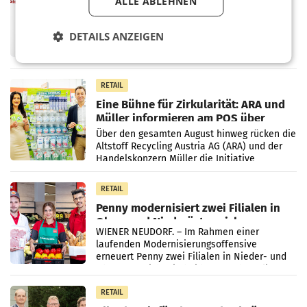
ProSiebenSat.1 spart und macht
ALLE ABLEHNEN
überraschend viel Gewinn
UNTERFÖHRING/MAILAND/AMSTERDAM. Der
DETAILS ANZEIGEN
Fernsehkonzern ProSiebenSat.1 hat im
Frühjahr dank Kostensenkungen operativ
wieder Gewinn gemacht und die
Markterwartung deutlich übertroffen.
RETAIL
Eine Bühne für Zirkularität: ARA und
Müller informieren am POS über
Kreislauffähigkeit
Über den gesamten August hinweg rücken die
Altstoff Recycling Austria AG (ARA) und der
Handelskonzern Müller die Initiative
„Kreislauf-Helden“ in allen österreichischen
Müller-Filialen
RETAIL
Penny modernisiert zwei Filialen in
Ober- und Niederösterreich
WIENER NEUDORF. – Im Rahmen einer
laufenden Modernisierungsoffensive
erneuert Penny zwei Filialen in Nieder- und
Oberösterreich. Die beiden Standorte liegen
in Haag sowie im rund
RETAIL