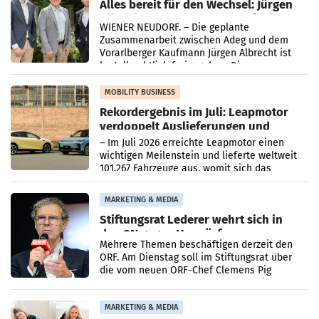
Alles bereit für den Wechsel: Jürgen
Albrecht setzt ab 1.1.2027 auf Adeg
WIENER NEUDORF. – Die geplante
Zusammenarbeit zwischen Adeg und dem
Vorarlberger Kaufmann Jürgen Albrecht ist
kartellrechtlich freigegeben: Die
Bundeswettbewerbsbehörde und der
Bundeskartellanwalt
MOBILITY BUSINESS
Rekordergebnis im Juli: Leapmotor
verdoppelt Auslieferungen und
überschreitet die 100.000er-Marke
– Im Juli 2026 erreichte Leapmotor einen
wichtigen Meilenstein und lieferte weltweit
101.267 Fahrzeuge aus, womit sich das
Ergebnis gegenüber Juli 2025 mehr als
verdoppelte (+102
MARKETING & MEDIA
Stiftungsrat Lederer wehrt sich in
den SN gegen Vorwürfe
Mehrere Themen beschäftigen derzeit den
ORF. Am Dienstag soll im Stiftungsrat über
die vom neuen ORF-Chef Clemens Pig
vorgeschlagenen Besetzungen für die
Direktionen abgestimmt werden.
MARKETING & MEDIA