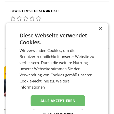
BEWERTEN SIE DIESEN ARTIKEL
×
Diese Webseite verwendet
Facebook
Twitter
Messenger
WhatsApp
LinkedIn
XING
Teilen
Cookies.
Wir verwenden Cookies, um die
Benutzerfreundlichkeit unserer Website zu
verbessern. Durch die weitere Nutzung
unserer Webseite stimmen Sie der
PRIMENEWS
Verwendung von Cookies gemäß unserer
Österreichische Post: Umsatzplus im
Cookie-Richtlinie zu.
ersten Halbjahr trotz schwachem
Weitere
Briefgeschäft
Informationen
WIEN Die Österreichische Post AG hat im
ersten Halbjahr 2026 einen Konzernumsatz
von 1.544,0 Mio. EUR erwirtschaftet, was
ALLE AKZEPTIEREN
einem Plus von 3,8 Prozent gegenüber dem
Vergleichszeitraum
MARKETING & MEDIA