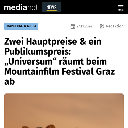
menu
NEWS
Menü
event
draw
27.11.2024
Redaktion
MARKETING & MEDIA
Zwei Hauptpreise & ein
Publikumspreis:
„Universum“ räumt beim
Mountainfilm Festival Graz
ab