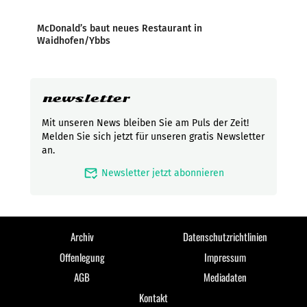
McDonald’s baut neues Restaurant in
Waidhofen/Ybbs
newsletter
Mit unseren News bleiben Sie am Puls der Zeit!
Melden Sie sich jetzt für unseren gratis Newsletter
an.
mark_email_read
Newsletter jetzt abonnieren
Archiv
Datenschutzrichtlinien
Offenlegung
Impressum
AGB
Mediadaten
Kontakt