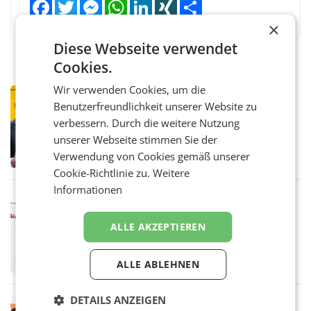
Facebook
Twitter
Messenger
WhatsApp
LinkedIn
XING
Teilen
×
Diese Webseite verwendet
Cookies.
Wir verwenden Cookies, um die
PRIMENEWS
Benutzerfreundlichkeit unserer Website zu
Österreichische Post: Umsatzplus im
verbessern. Durch die weitere Nutzung
ersten Halbjahr trotz schwachem
Briefgeschäft
unserer Webseite stimmen Sie der
WIEN Die Österreichische Post AG hat im
ersten Halbjahr 2026 einen Konzernumsatz
Verwendung von Cookies gemäß unserer
von 1.544,0 Mio. EUR erwirtschaftet, was
Cookie-Richtlinie zu.
Weitere
einem Plus von 3,8 Prozent gegenüber dem
Informationen
Vergleichszeitraum
MARKETING & MEDIA
ProSiebenSat.1 spart und macht
ALLE AKZEPTIEREN
überraschend viel Gewinn
UNTERFÖHRING/MAILAND/AMSTERDAM. Der
Fernsehkonzern ProSiebenSat.1 hat im
ALLE ABLEHNEN
Frühjahr dank Kostensenkungen operativ
wieder Gewinn gemacht und die
Markterwartung deutlich übertroffen.
DETAILS ANZEIGEN
RETAIL