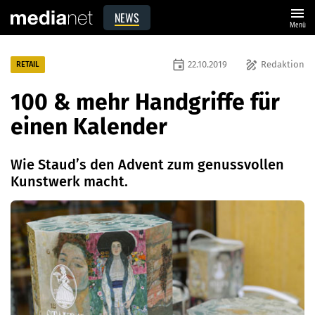
menu
NEWS
Menü
event
draw
22.10.2019
Redaktion
RETAIL
100 & mehr Handgriffe für
einen Kalender
Wie Staud’s den Advent zum genussvollen
Kunstwerk macht.