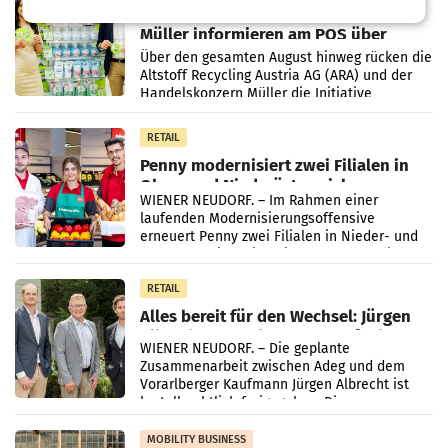
Eine Bühne für Zirkularität: ARA und
Müller informieren am POS über
Kreislauffähigkeit
Über den gesamten August hinweg rücken die
Altstoff Recycling Austria AG (ARA) und der
Handelskonzern Müller die Initiative
„Kreislauf-Helden“ in allen österreichischen
Müller-Filialen
RETAIL
Penny modernisiert zwei Filialen in
Ober- und Niederösterreich
WIENER NEUDORF. – Im Rahmen einer
laufenden Modernisierungsoffensive
erneuert Penny zwei Filialen in Nieder- und
Oberösterreich. Die beiden Standorte liegen
in Haag sowie im rund
RETAIL
Alles bereit für den Wechsel: Jürgen
Albrecht setzt ab 1.1.2027 auf Adeg
WIENER NEUDORF. – Die geplante
Zusammenarbeit zwischen Adeg und dem
Vorarlberger Kaufmann Jürgen Albrecht ist
kartellrechtlich freigegeben: Die
Bundeswettbewerbsbehörde und der
Bundeskartellanwalt
MOBILITY BUSINESS