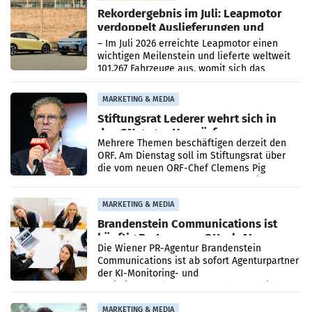
Rekordergebnis im Juli: Leapmotor
verdoppelt Auslieferungen und
überschreitet die 100.000er-Marke
– Im Juli 2026 erreichte Leapmotor einen
wichtigen Meilenstein und lieferte weltweit
101.267 Fahrzeuge aus, womit sich das
Ergebnis gegenüber Juli 2025 mehr als
verdoppelte (+102
MARKETING & MEDIA
Stiftungsrat Lederer wehrt sich in
den SN gegen Vorwürfe
Mehrere Themen beschäftigen derzeit den
ORF. Am Dienstag soll im Stiftungsrat über
die vom neuen ORF-Chef Clemens Pig
vorgeschlagenen Besetzungen für die
Direktionen abgestimmt werden.
MARKETING & MEDIA
Brandenstein Communications ist
künftig Partner von OtterlyAI
Die Wiener PR-Agentur Brandenstein
Communications ist ab sofort Agenturpartner
der KI-Monitoring- und
Optimierungsplattform OtterlyAI. Damit baut
die Agentur ihr Leistungsportfolio
MARKETING & MEDIA