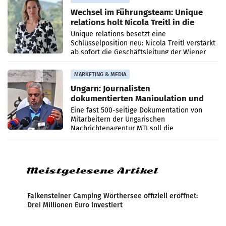
Wechsel im Führungsteam: Unique
relations holt Nicola Treitl in die
Geschäftsleitung
Unique relations besetzt eine
Schlüsselposition neu: Nicola Treitl verstärkt
ab sofort die Geschäftsleitung der Wiener
PR-Agentur an der Seite von Josef Kalina und
Anna Kalina-Mahr.
MARKETING & MEDIA
Ungarn: Journalisten
dokumentierten Manipulation und
Zensur
Eine fast 500-seitige Dokumentation von
Mitarbeitern der Ungarischen
Nachrichtenagentur MTI soll die
systematische Nachrichten-Manipulation und
Zensur bei der Agentur während der Zeit
Meistgelesene Artikel
Falkensteiner Camping Wörthersee offiziell eröffnet:
Drei Millionen Euro investiert