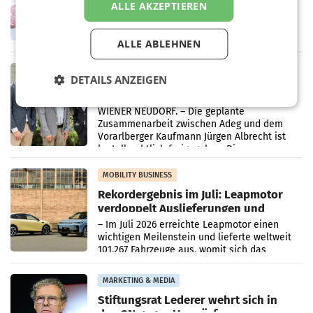
ALLE AKZEPTIEREN
WIENER NEUDORF. – Im Rahmen einer
laufenden Modernisierungsoffensive
erneuert Penny zwei Filialen in Nieder- und
ALLE ABLEHNEN
Oberösterreich. Die beiden Standorte liegen
in Haag sowie im rund
RETAIL
DETAILS ANZEIGEN
Alles bereit für den Wechsel: Jürgen
Albrecht setzt ab 1.1.2027 auf Adeg
WIENER NEUDORF. – Die geplante
Zusammenarbeit zwischen Adeg und dem
Vorarlberger Kaufmann Jürgen Albrecht ist
kartellrechtlich freigegeben: Die
Bundeswettbewerbsbehörde und der
Bundeskartellanwalt
MOBILITY BUSINESS
Rekordergebnis im Juli: Leapmotor
verdoppelt Auslieferungen und
überschreitet die 100.000er-Marke
– Im Juli 2026 erreichte Leapmotor einen
wichtigen Meilenstein und lieferte weltweit
101.267 Fahrzeuge aus, womit sich das
Ergebnis gegenüber Juli 2025 mehr als
verdoppelte (+102
MARKETING & MEDIA
Stiftungsrat Lederer wehrt sich in