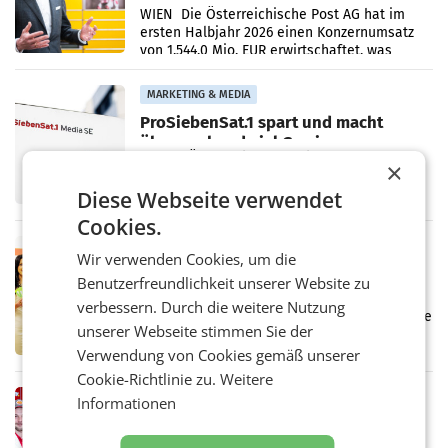
Briefgeschäft
WIEN Die Österreichische Post AG hat im
ersten Halbjahr 2026 einen Konzernumsatz
von 1.544,0 Mio. EUR erwirtschaftet, was
einem Plus von 3,8 Prozent gegenüber dem
Vergleichszeitraum
MARKETING & MEDIA
ProSiebenSat.1 spart und macht
überraschend viel Gewinn
UNTERFÖHRING/MAILAND/AMSTERDAM. Der
×
Fernsehkonzern ProSiebenSat.1 hat im
Frühjahr dank Kostensenkungen operativ
Diese Webseite verwendet
wieder Gewinn gemacht und die
Cookies.
Markterwartung deutlich übertroffen.
RETAIL
Wir verwenden Cookies, um die
Eine Bühne für Zirkularität: ARA und
Benutzerfreundlichkeit unserer Website zu
Müller informieren am POS über
verbessern. Durch die weitere Nutzung
Kreislauffähigkeit
Über den gesamten August hinweg rücken die
unserer Webseite stimmen Sie der
Altstoff Recycling Austria AG (ARA) und der
Handelskonzern Müller die Initiative
Verwendung von Cookies gemäß unserer
„Kreislauf-Helden“ in allen österreichischen
Cookie-Richtlinie zu.
Weitere
Müller-Filialen
RETAIL
Informationen
Penny modernisiert zwei Filialen in
Ober- und Niederösterreich