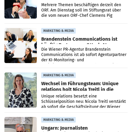
den SN gegen Vorwürfe
Mehrere Themen beschäftigen derzeit den
ORF. Am Dienstag soll im Stiftungsrat über
die vom neuen ORF-Chef Clemens Pig
vorgeschlagenen Besetzungen für die
Direktionen abgestimmt werden.
MARKETING & MEDIA
Brandenstein Communications ist
künftig Partner von OtterlyAI
Die Wiener PR-Agentur Brandenstein
Communications ist ab sofort Agenturpartner
der KI-Monitoring- und
Optimierungsplattform OtterlyAI. Damit baut
die Agentur ihr Leistungsportfolio
MARKETING & MEDIA
Wechsel im Führungsteam: Unique
relations holt Nicola Treitl in die
Geschäftsleitung
Unique relations besetzt eine
Schlüsselposition neu: Nicola Treitl verstärkt
ab sofort die Geschäftsleitung der Wiener
PR-Agentur an der Seite von Josef Kalina und
Anna Kalina-Mahr.
MARKETING & MEDIA
Ungarn: Journalisten