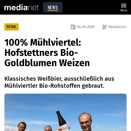
menu
NEWS
Menü
event
draw
06.05.2020
Redaktion
RETAIL
100% Mühlviertel:
Hofstettners Bio-
Goldblumen Weizen
Klassisches Weißbier, ausschließlich aus
Mühlviertler Bio-Rohstoffen gebraut.