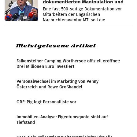
dokumentierten Manipulation und
Zensur
Eine fast 500-seitige Dokumentation von
Mitarbeitern der Ungarischen
Nachrichtenagentur MTI soll die
systematische Nachrichten-Manipulation und
Zensur bei der Agentur während der Zeit
Meistgelesene Artikel
Falkensteiner Camping Wörthersee offiziell eröffnet:
Drei Millionen Euro investiert
Personalwechsel im Marketing von Penny
Österreich und Rewe Großhandel
ORF: Pig legt Personalliste vor
Immobilien-Analyse: Eigentumsquote sinkt auf
Tiefstand