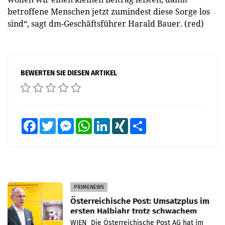
betroffene Menschen jetzt zumindest diese Sorge los
sind“, sagt dm-Geschäftsführer Harald Bauer. (red)
BEWERTEN SIE DIESEN ARTIKEL
Facebook
Twitter
Messenger
WhatsApp
LinkedIn
XING
Teilen
PRIMENEWS
Österreichische Post: Umsatzplus im
ersten Halbjahr trotz schwachem
Briefgeschäft
WIEN Die Österreichische Post AG hat im