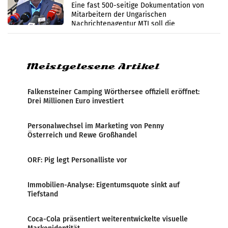
Zensur
Eine fast 500-seitige Dokumentation von
Mitarbeitern der Ungarischen
Nachrichtenagentur MTI soll die
systematische Nachrichten-Manipulation und
Zensur bei der Agentur während der Zeit
Meistgelesene Artikel
Falkensteiner Camping Wörthersee offiziell eröffnet:
Drei Millionen Euro investiert
Personalwechsel im Marketing von Penny
Österreich und Rewe Großhandel
ORF: Pig legt Personalliste vor
Immobilien-Analyse: Eigentumsquote sinkt auf
Tiefstand
Coca-Cola präsentiert weiterentwickelte visuelle