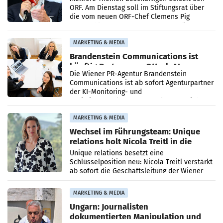
ORF. Am Dienstag soll im Stiftungsrat über
die vom neuen ORF-Chef Clemens Pig
vorgeschlagenen Besetzungen für die
Direktionen abgestimmt werden.
MARKETING & MEDIA
Brandenstein Communications ist
künftig Partner von OtterlyAI
Die Wiener PR-Agentur Brandenstein
Communications ist ab sofort Agenturpartner
der KI-Monitoring- und
Optimierungsplattform OtterlyAI. Damit baut
die Agentur ihr Leistungsportfolio
MARKETING & MEDIA
Wechsel im Führungsteam: Unique
relations holt Nicola Treitl in die
Geschäftsleitung
Unique relations besetzt eine
Schlüsselposition neu: Nicola Treitl verstärkt
ab sofort die Geschäftsleitung der Wiener
PR-Agentur an der Seite von Josef Kalina und
Anna Kalina-Mahr.
MARKETING & MEDIA
Ungarn: Journalisten
dokumentierten Manipulation und