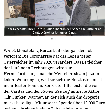
dm-Geschäftsführer Harald Bauer übergab den Scheck in Salzburg an
Caritas-Direktor Johannes Dines.
© dm
WALS. Monatelang Kurzarbeit oder gar den Job
verloren: Die Coronakrise hat das Leben vieler
Österreicher im Jahr 2020 verändert. Das Begleichen
der laufenden Rechnungen wird zur
Herausforderung, manche Menschen sitzen jetzt in
kalten Wohnungen, weil sie sich die Heizkosten nicht
mehr leisten können. Konkrete Hilfe leistet die von
der Caritas und der
Kronen Zeitung
initiierte Aktion
„Ein Funken Wärme“, an der sich auch dm drogerie
markt beteiligt. „Mit unserer Spende über 15.000 Euro
wollen wir einen kleinen Beitrag leisten, damit