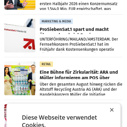
ersten Halbjahr 2026 einen Konzernumsatz
von 1.544,0 Mio. EUR erwirtschaftet, was
einem Plus von 3,8 Prozent gegenüber dem
Vergleichszeitraum
MARKETING & MEDIA
ProSiebenSat.1 spart und macht
überraschend viel Gewinn
UNTERFÖHRING/MAILAND/AMSTERDAM. Der
Fernsehkonzern ProSiebenSat.1 hat im
Frühjahr dank Kostensenkungen operativ
wieder Gewinn gemacht und die
Markterwartung deutlich übertroffen.
RETAIL
Eine Bühne für Zirkularität: ARA und
Müller informieren am POS über
Kreislauffähigkeit
Über den gesamten August hinweg rücken die
Altstoff Recycling Austria AG (ARA) und der
Handelskonzern Müller die Initiative
„Kreislauf-Helden“ in allen österreichischen
Müller-Filialen
RETAIL
×
Penny modernisiert zwei Filialen in
Diese Webseite verwendet
Ober- und Niederösterreich
Cookies.
WIENER NEUDORF. – Im Rahmen einer