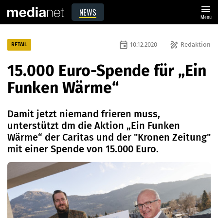
menu
NEWS
Menü
event
draw
10.12.2020
Redaktion
RETAIL
15.000 Euro-Spende für „Ein
Funken Wärme“
Damit jetzt niemand frieren muss,
unterstützt dm die Aktion „Ein Funken
Wärme“ der Caritas und der "Kronen Zeitung"
mit einer Spende von 15.000 Euro.