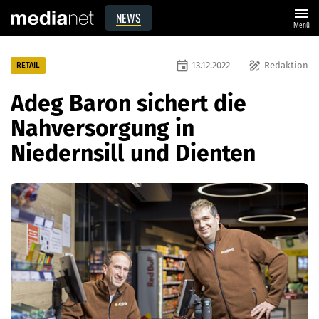
menu
NEWS
Menü
event
draw
13.12.2022
Redaktion
RETAIL
Adeg Baron sichert die
Nahversorgung in
Niedernsill und Dienten