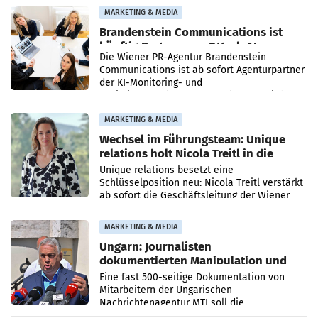
Direktionen abgestimmt werden.
MARKETING & MEDIA
Brandenstein Communications ist
künftig Partner von OtterlyAI
Die Wiener PR-Agentur Brandenstein
Communications ist ab sofort Agenturpartner
der KI-Monitoring- und
Optimierungsplattform OtterlyAI. Damit baut
die Agentur ihr Leistungsportfolio
MARKETING & MEDIA
Wechsel im Führungsteam: Unique
relations holt Nicola Treitl in die
Geschäftsleitung
Unique relations besetzt eine
Schlüsselposition neu: Nicola Treitl verstärkt
ab sofort die Geschäftsleitung der Wiener
PR-Agentur an der Seite von Josef Kalina und
Anna Kalina-Mahr.
MARKETING & MEDIA
Ungarn: Journalisten
dokumentierten Manipulation und
Zensur
Eine fast 500-seitige Dokumentation von
Mitarbeitern der Ungarischen
Nachrichtenagentur MTI soll die
systematische Nachrichten-Manipulation und