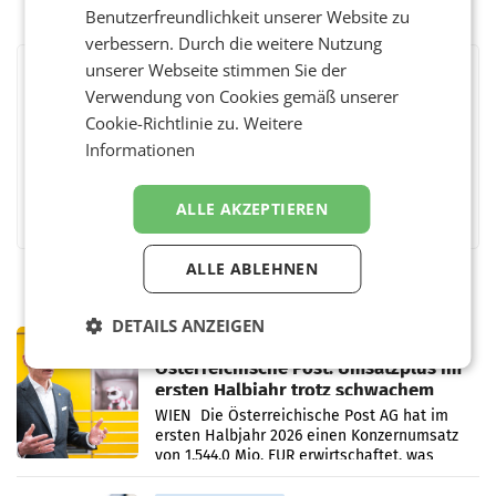
Benutzerfreundlichkeit unserer Website zu
verbessern. Durch die weitere Nutzung
unserer Webseite stimmen Sie der
BEWERTEN SIE DIESEN ARTIKEL
Verwendung von Cookies gemäß unserer
Cookie-Richtlinie zu.
Weitere
Informationen
Facebook
Twitter
Messenger
WhatsApp
LinkedIn
XING
Teilen
ALLE AKZEPTIEREN
ALLE ABLEHNEN
DETAILS ANZEIGEN
PRIMENEWS
Österreichische Post: Umsatzplus im
ersten Halbjahr trotz schwachem
Briefgeschäft
WIEN Die Österreichische Post AG hat im
ersten Halbjahr 2026 einen Konzernumsatz
von 1.544,0 Mio. EUR erwirtschaftet, was
einem Plus von 3,8 Prozent gegenüber dem
Vergleichszeitraum