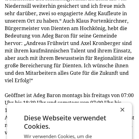
Niedernsill weiterhin gesichert und ich freue mich
sehr darüber, zwei so engagierte Adeg Kaufleute in
unserem Ort zu haben.“ Auch Klaus Portenkirchner,
Bürgermeister von Dienten am Hochkönig, hebt die
Bedeutung von Adeg Baron für seine Gemeinde
hervor: „Andreas Frühwirt und Axel Kronberger sind
mit ihrem kaufmännischen Talent und ihrem Einsatz,
aber auch mit ihrem Bewusstsein für Regionalität eine
große Bereicherung für Dienten. Ich wünsche ihnen
und den Mitarbeitern alles Gute für die Zukunft und
viel Erfolg!“
Geöffnet ist Adeg Baron montags bis freitags von 07:00
Uhr bis 18:30 Uhr und samstags von 07:00 Uhr bis
×
13:00 Uhr in der Bahnhofstraße 2, 5722 Niedernsill.
Diese Webseite verwendet
Adeg Baron in Dorf 27, 5652 Dienten am Hochkönig, ist
montags bis samstags von 07:00 Uhr bis 13:00 Uhr und
Cookies.
von 14:00 Uhr bis 18:00 Uhr geöffnet.
Wir verwenden Cookies, um die