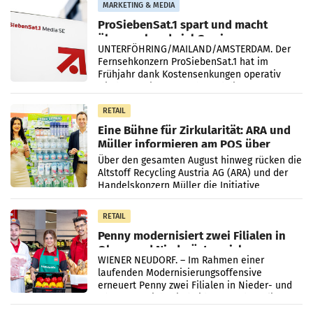
MARKETING & MEDIA
ProSiebenSat.1 spart und macht
überraschend viel Gewinn
UNTERFÖHRING/MAILAND/AMSTERDAM. Der
Fernsehkonzern ProSiebenSat.1 hat im
Frühjahr dank Kostensenkungen operativ
wieder Gewinn gemacht und die
Markterwartung deutlich übertroffen.
RETAIL
Eine Bühne für Zirkularität: ARA und
Müller informieren am POS über
Kreislauffähigkeit
Über den gesamten August hinweg rücken die
Altstoff Recycling Austria AG (ARA) und der
Handelskonzern Müller die Initiative
„Kreislauf-Helden“ in allen österreichischen
Müller-Filialen
RETAIL
Penny modernisiert zwei Filialen in
Ober- und Niederösterreich
WIENER NEUDORF. – Im Rahmen einer
laufenden Modernisierungsoffensive
erneuert Penny zwei Filialen in Nieder- und
Oberösterreich. Die beiden Standorte liegen
in Haag sowie im rund