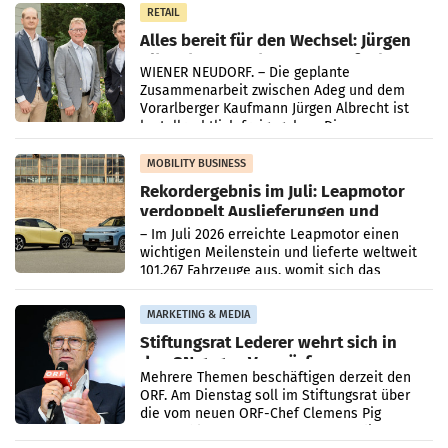
RETAIL
Alles bereit für den Wechsel: Jürgen
Albrecht setzt ab 1.1.2027 auf Adeg
WIENER NEUDORF. – Die geplante
Zusammenarbeit zwischen Adeg und dem
Vorarlberger Kaufmann Jürgen Albrecht ist
kartellrechtlich freigegeben: Die
Bundeswettbewerbsbehörde und der
Bundeskartellanwalt
MOBILITY BUSINESS
Rekordergebnis im Juli: Leapmotor
verdoppelt Auslieferungen und
überschreitet die 100.000er-Marke
– Im Juli 2026 erreichte Leapmotor einen
wichtigen Meilenstein und lieferte weltweit
101.267 Fahrzeuge aus, womit sich das
Ergebnis gegenüber Juli 2025 mehr als
verdoppelte (+102
MARKETING & MEDIA
Stiftungsrat Lederer wehrt sich in
den SN gegen Vorwürfe
Mehrere Themen beschäftigen derzeit den
ORF. Am Dienstag soll im Stiftungsrat über
die vom neuen ORF-Chef Clemens Pig
vorgeschlagenen Besetzungen für die