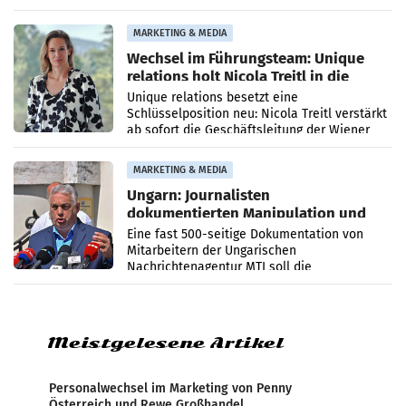
Optimierungsplattform OtterlyAI. Damit baut
die Agentur ihr Leistungsportfolio
MARKETING & MEDIA
Wechsel im Führungsteam: Unique
relations holt Nicola Treitl in die
Geschäftsleitung
Unique relations besetzt eine
Schlüsselposition neu: Nicola Treitl verstärkt
ab sofort die Geschäftsleitung der Wiener
PR-Agentur an der Seite von Josef Kalina und
Anna Kalina-Mahr.
MARKETING & MEDIA
Ungarn: Journalisten
dokumentierten Manipulation und
Zensur
Eine fast 500-seitige Dokumentation von
Mitarbeitern der Ungarischen
Nachrichtenagentur MTI soll die
systematische Nachrichten-Manipulation und
Zensur bei der Agentur während der Zeit
Meistgelesene Artikel
Personalwechsel im Marketing von Penny
Österreich und Rewe Großhandel