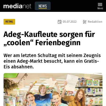
menu
NEWS
Menü
event
draw
05.07.2022
Redaktion
RETAIL
Adeg-Kaufleute sorgen für
„coolen“ Ferienbeginn
Wer am letzten Schultag mit seinem Zeugnis
einen Adeg-Markt besucht, kann ein Gratis-
Eis absahnen.