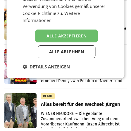
Markterwartung deutlich übertroffen.
Verwendung von Cookies gemäß unserer
RETAIL
Cookie-Richtlinie zu.
Weitere
Eine Bühne für Zirkularität: ARA und
Informationen
Müller informieren am POS über
Kreislauffähigkeit
Über den gesamten August hinweg rücken die
Altstoff Recycling Austria AG (ARA) und der
ALLE AKZEPTIEREN
Handelskonzern Müller die Initiative
„Kreislauf-Helden“ in allen österreichischen
Müller-Filialen
ALLE ABLEHNEN
RETAIL
Penny modernisiert zwei Filialen in
Ober- und Niederösterreich
DETAILS ANZEIGEN
WIENER NEUDORF. – Im Rahmen einer
laufenden Modernisierungsoffensive
erneuert Penny zwei Filialen in Nieder- und
Oberösterreich. Die beiden Standorte liegen
in Haag sowie im rund
RETAIL
Alles bereit für den Wechsel: Jürgen
Albrecht setzt ab 1.1.2027 auf Adeg
WIENER NEUDORF. – Die geplante
Zusammenarbeit zwischen Adeg und dem
Vorarlberger Kaufmann Jürgen Albrecht ist
kartellrechtlich freigegeben: Die