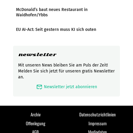
McDonald’s baut neues Restaurant in
Waidhofen/Ybbs
EU AI-Act: Seit gestern muss KI sich outen
newsletter
Mit unseren News bleiben Sie am Puls der Zeit!
Melden Sie sich jetzt für unseren gratis Newsletter
an.
mark_email_read
Newsletter jetzt abonnieren
Archiv
Datenschutzrichtlinien
Offenlegung
Impressum
AGB
Mediadaten