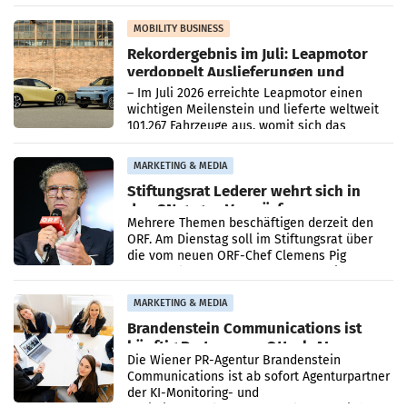
Bundeswettbewerbsbehörde und der
Bundeskartellanwalt
MOBILITY BUSINESS
Rekordergebnis im Juli: Leapmotor
verdoppelt Auslieferungen und
überschreitet die 100.000er-Marke
– Im Juli 2026 erreichte Leapmotor einen
wichtigen Meilenstein und lieferte weltweit
101.267 Fahrzeuge aus, womit sich das
Ergebnis gegenüber Juli 2025 mehr als
verdoppelte (+102
MARKETING & MEDIA
Stiftungsrat Lederer wehrt sich in
den SN gegen Vorwürfe
Mehrere Themen beschäftigen derzeit den
ORF. Am Dienstag soll im Stiftungsrat über
die vom neuen ORF-Chef Clemens Pig
vorgeschlagenen Besetzungen für die
Direktionen abgestimmt werden.
MARKETING & MEDIA
Brandenstein Communications ist
künftig Partner von OtterlyAI
Die Wiener PR-Agentur Brandenstein
Communications ist ab sofort Agenturpartner
der KI-Monitoring- und