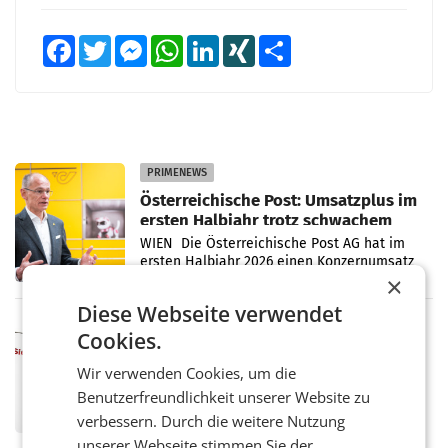
Facebook
Twitter
Messenger
WhatsApp
LinkedIn
XING
Teilen
PRIMENEWS
Österreichische Post: Umsatzplus im
ersten Halbjahr trotz schwachem
Briefgeschäft
WIEN Die Österreichische Post AG hat im
ersten Halbjahr 2026 einen Konzernumsatz
von 1.544,0 Mio. EUR erwirtschaftet, was
×
einem Plus von 3,8 Prozent gegenüber dem
Diese Webseite verwendet
Vergleichszeitraum
MARKETING & MEDIA
Cookies.
ProSiebenSat.1 spart und macht
überraschend viel Gewinn
Wir verwenden Cookies, um die
UNTERFÖHRING/MAILAND/AMSTERDAM. Der
Benutzerfreundlichkeit unserer Website zu
Fernsehkonzern ProSiebenSat.1 hat im
verbessern. Durch die weitere Nutzung
Frühjahr dank Kostensenkungen operativ
wieder Gewinn gemacht und die
unserer Webseite stimmen Sie der