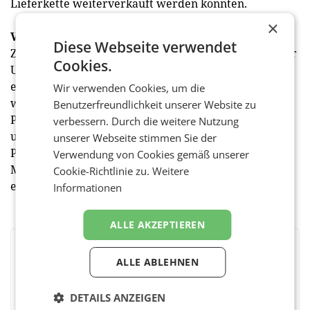
Lieferkette weiterverkauft werden konnten.
×
Verstärkung der Aufklärung von Verbrauchern:
In
Diese Webseite verwendet
Zusammenarbeit mit der US-Handelskammer und der
Cookies.
US-Zollbehörde haben wir Marketingkampagnen
entwickelt, die Verbraucher darüber aufklären,
Wir verwenden Cookies, um die
welche Gefahren und Schäden der Kauf gefälschter
Benutzerfreundlichkeit unserer Website zu
Produkte mit sich bringt und wie sie sicher einkaufen
verbessern. Durch die weitere Nutzung
und sicherstellen können, dass sie authentische
unserer Webseite stimmen Sie der
Produkte kaufen. Diese Kampagnen haben über 70
Verwendung von Cookies gemäß unserer
Millionen Verbraucher in den Vereinigten Staaten
Cookie-Richtlinie zu.
Weitere
erreicht.
Informationen
ALLE AKZEPTIEREN
BEWERTEN SIE DIESEN ARTIKEL
ALLE ABLEHNEN
DETAILS ANZEIGEN