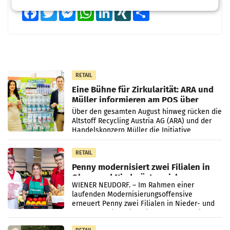
Facebook
Twitter
Messenger
WhatsApp
LinkedIn
XING
Teilen
RETAIL
Eine Bühne für Zirkularität: ARA und
Müller informieren am POS über
Kreislauffähigkeit
Über den gesamten August hinweg rücken die
Altstoff Recycling Austria AG (ARA) und der
Handelskonzern Müller die Initiative
„Kreislauf-Helden“ in allen österreichischen
Müller-Filialen
RETAIL
Penny modernisiert zwei Filialen in
Ober- und Niederösterreich
WIENER NEUDORF. – Im Rahmen einer
laufenden Modernisierungsoffensive
erneuert Penny zwei Filialen in Nieder- und
Oberösterreich. Die beiden Standorte liegen
in Haag sowie im rund