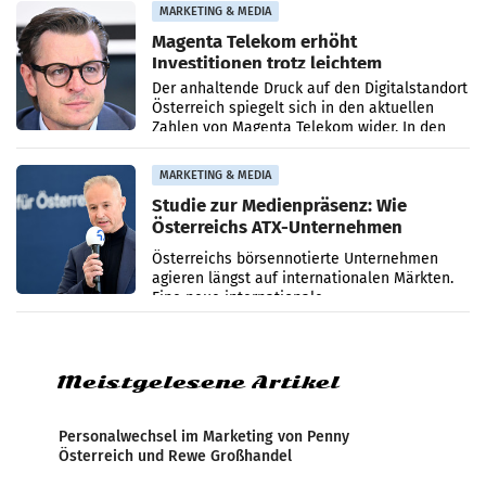
Zensur bei der Agentur während der Zeit
MARKETING & MEDIA
Magenta Telekom erhöht
Investitionen trotz leichtem
Umsatzrückgang
Der anhaltende Druck auf den Digitalstandort
Österreich spiegelt sich in den aktuellen
Zahlen von Magenta Telekom wider. In den
ersten sechs Monaten des laufenden Jahres
verzeichnete
MARKETING & MEDIA
Studie zur Medienpräsenz: Wie
Österreichs ATX-Unternehmen
international wahrgenommen
Österreichs börsennotierte Unternehmen
werden
agieren längst auf internationalen Märkten.
Eine neue internationale
Medienresonanzanalyse untersucht die
weltweite Berichterstattung über
Meistgelesene Artikel
Personalwechsel im Marketing von Penny
Österreich und Rewe Großhandel