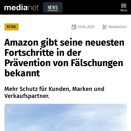
menu
NEWS
Menü
event
draw
12.04.2023
Redaktion
RETAIL
Amazon gibt seine neuesten
Fortschritte in der
Prävention von Fälschungen
bekannt
Mehr Schutz für Kunden, Marken und
Verkaufspartner.