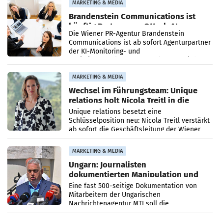
MARKETING & MEDIA
Brandenstein Communications ist
künftig Partner von OtterlyAI
Die Wiener PR-Agentur Brandenstein
Communications ist ab sofort Agenturpartner
der KI-Monitoring- und
Optimierungsplattform OtterlyAI. Damit baut
die Agentur ihr Leistungsportfolio
MARKETING & MEDIA
Wechsel im Führungsteam: Unique
relations holt Nicola Treitl in die
Geschäftsleitung
Unique relations besetzt eine
Schlüsselposition neu: Nicola Treitl verstärkt
ab sofort die Geschäftsleitung der Wiener
PR-Agentur an der Seite von Josef Kalina und
Anna Kalina-Mahr.
MARKETING & MEDIA
Ungarn: Journalisten
dokumentierten Manipulation und
Zensur
Eine fast 500-seitige Dokumentation von
Mitarbeitern der Ungarischen
Nachrichtenagentur MTI soll die
systematische Nachrichten-Manipulation und