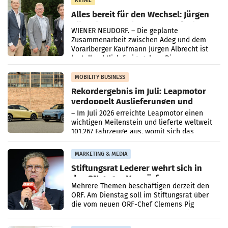
RETAIL
Alles bereit für den Wechsel: Jürgen
Albrecht setzt ab 1.1.2027 auf Adeg
WIENER NEUDORF. – Die geplante
Zusammenarbeit zwischen Adeg und dem
Vorarlberger Kaufmann Jürgen Albrecht ist
kartellrechtlich freigegeben: Die
Bundeswettbewerbsbehörde und der
Bundeskartellanwalt
MOBILITY BUSINESS
Rekordergebnis im Juli: Leapmotor
verdoppelt Auslieferungen und
überschreitet die 100.000er-Marke
– Im Juli 2026 erreichte Leapmotor einen
wichtigen Meilenstein und lieferte weltweit
101.267 Fahrzeuge aus, womit sich das
Ergebnis gegenüber Juli 2025 mehr als
verdoppelte (+102
MARKETING & MEDIA
Stiftungsrat Lederer wehrt sich in
den SN gegen Vorwürfe
Mehrere Themen beschäftigen derzeit den
ORF. Am Dienstag soll im Stiftungsrat über
die vom neuen ORF-Chef Clemens Pig
vorgeschlagenen Besetzungen für die
Direktionen abgestimmt werden.