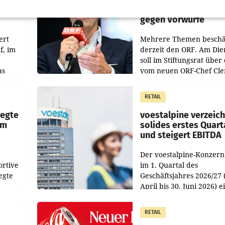
nsible
wehrt sich in den SN
gegen Vorwürfe
ert
Mehrere Themen beschä
f, im
derzeit den ORF. Am Die
soll im Stiftungsrat über 
as
vom neuen ORF-Chef Cl
chefs
Pig vorgeschlagenen
istian
Besetzungen für die
RETAIL
Direktionen abgestimmt
werden.
wegte
voestalpine verzeic
im
solides erstes Quart
und steigert EBITDA
Der voestalpine-Konzern
ortive
im 1. Quartal des
egte
Geschäftsjahres 2026/27 
April bis 30. Juni 2026) e
aten
solides Ergebnis erwirtsc
 das
Der Umsatz stieg im Verg
RETAIL
wie
zur Vorjahresperiode