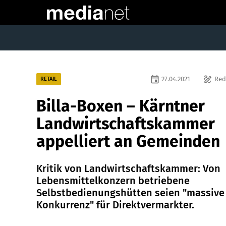
event
draw
27.04.2021
Red
RETAIL
Billa-Boxen – Kärntner
Landwirtschaftskammer
appelliert an Gemeinden
Kritik von Landwirtschaftskammer: Von
Lebensmittelkonzern betriebene
Selbstbedienungshütten seien "massive
Konkurrenz" für Direktvermarkter.