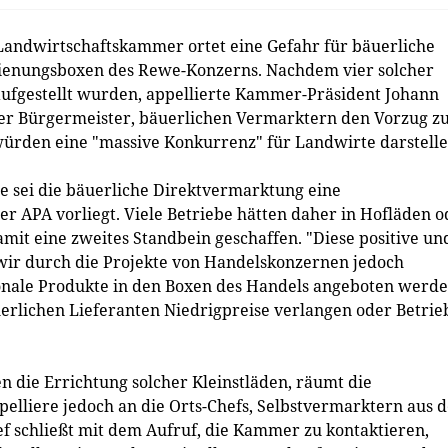
ndwirtschaftskammer ortet eine Gefahr für bäuerliche
ienungsboxen des Rewe-Konzerns. Nachdem vier solcher
ufgestellt wurden, appellierte Kammer-Präsident Johann
ner Bürgermeister, bäuerlichen Vermarktern den Vorzug z
ürden eine "massive Konkurrenz" für Landwirte darstelle
 sei die bäuerliche Direktvermarktung eine
der APA vorliegt. Viele Betriebe hätten daher in Hofläden 
amit eine zweites Standbein geschaffen. "Diese positive un
 wir durch die Projekte von Handelskonzernen jedoch
onale Produkte in den Boxen des Handels angeboten werde
erlichen Lieferanten Niedrigpreise verlangen oder Betrie
 die Errichtung solcher Kleinstläden, räumt die
lliere jedoch an die Orts-Chefs, Selbstvermarktern aus d
f schließt mit dem Aufruf, die Kammer zu kontaktieren,