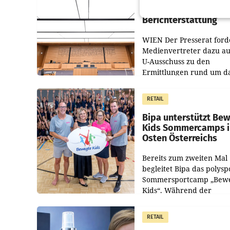
Presserat fordert se
Berichterstattung
WIEN Der Presserat ford
Medienvertreter dazu au
U-Ausschuss zu den
Ermittlungen rund um d
Ableben des Ex-Sektions
im Justizministerium, Chr
RETAIL
Pilnacek, auf sensible
Bipa unterstützt Be
Kids Sommercamps 
Osten Österreichs
Bereits zum zweiten Mal
begleitet Bipa das polysp
Sommersportcamp „Bew
Kids“. Während der
Campwochen in den Mon
Juli und August versorgt
RETAIL
Unternehmen Kinder so