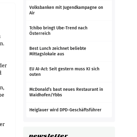
Volksbanken mit Jugendkampagne on
Air
Tchibo bringt Ube-Trend nach
Österreich
u
n.
Best Lunch zeichnet beliebte
Mittagslokale aus
oder
EU AI-Act: Seit gestern muss KI sich
d
outen
n,
McDonald’s baut neues Restaurant in
be
Waidhofen/Ybbs
Heiglauer wird DPD-Geschäftsführer
er
newsletter