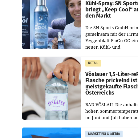
Kühl-Spray: SN Sport
bringt „Keep Cool“ a
den Markt
Die SN Sports GmbH brin
gemeinsam mit der Firm
Feygenblatt FloGu OG ei
neuen Kühl- und
Regenerations-Spray auf
Markt. Das Produkt nam
RETAIL
„Keep Cool“ ist zu 100 Pr
Vöslauer 1,5-Liter-re
Flasche prickelnd ist
meistgekaufte Flasc
Österreichs
BAD VÖSLAU. Die anhalt
hohen Sommertemperat
im Juni und Juli haben b
niederösterreichischen
Getränkehersteller Vösla
MARKETING & MEDIA
deutlichen Absatzzuwäc