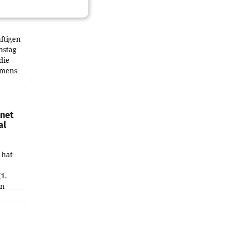
ftigen
nstag
die
emens
hnet
al
 hat
(1.
in
haftet.
leich