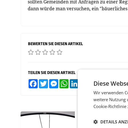
sollten Gemeinden mit Anfragen zu einer Reg
dann würde man versuchen, ein "bäuerliches 
BEWERTEN SIE DIESEN ARTIKEL
TEILEN SIE DIESEN ARTIKEL
Diese Webse
Facebook
Twitter
Messenger
WhatsApp
LinkedIn
XING
Teilen
Wir verwenden Co
weitere Nutzung 
Cookie-Richtlinie
MARKETING & MEDIA
DETAILS ANZ
Pilnacek-U-Ausschus