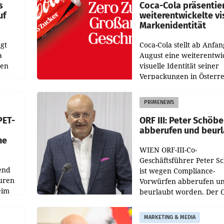
s
Coca-Cola präsentie
uf
weiterentwickelte vi
Markenidentität
gt
Coca-Cola stellt ab Anfan
a
August eine weiterentwi
nen
visuelle Identität seiner
Verpackungen in Österre
 den
vor. Im Mittelpunkt des
ens
Redesigns stehen zentral
PRIMENEWS
ozent
Gestaltungselemente
PET-
ORF III: Peter Schöbe
abberufen und beur
he
WIEN ORF-III-Co-
Geschäftsführer Peter S
end
ist wegen Compliance-
uren
Vorwürfen abberufen u
eim
beurlaubt worden. Der 
bestätigte gegenüber de
uer zu
entsprechende
MARKETING & MEDIA
hsen
Medienberichte.