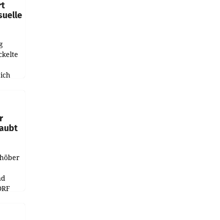
rt
suelle
g
ckelte
ich
e
r
laubt
chöber
nd
ORF
r APA