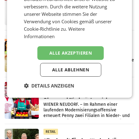
überraschend viel Gewinn
verbessern. Durch die weitere Nutzung
UNTERFÖHRING/MAILAND/AMSTERDAM. Der
unserer Webseite stimmen Sie der
Fernsehkonzern ProSiebenSat.1 hat im
Verwendung von Cookies gemäß unserer
Frühjahr dank Kostensenkungen operativ
wieder Gewinn gemacht und die
Cookie-Richtlinie zu.
Weitere
Markterwartung deutlich übertroffen.
Informationen
RETAIL
Eine Bühne für Zirkularität: ARA und
Müller informieren am POS über
ALLE AKZEPTIEREN
Kreislauffähigkeit
Über den gesamten August hinweg rücken die
Altstoff Recycling Austria AG (ARA) und der
ALLE ABLEHNEN
Handelskonzern Müller die Initiative
„Kreislauf-Helden“ in allen österreichischen
Müller-Filialen
DETAILS ANZEIGEN
RETAIL
Penny modernisiert zwei Filialen in
Ober- und Niederösterreich
WIENER NEUDORF. – Im Rahmen einer
laufenden Modernisierungsoffensive
erneuert Penny zwei Filialen in Nieder- und
Oberösterreich. Die beiden Standorte liegen
in Haag sowie im rund
RETAIL