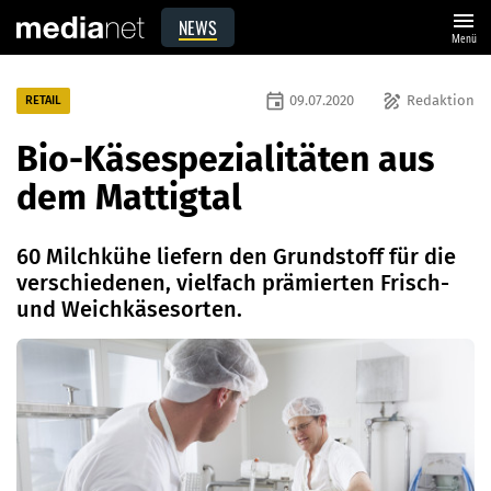
menu
NEWS
Menü
event
draw
09.07.2020
Redaktion
RETAIL
Bio-Käsespezialitäten aus
dem Mattigtal
60 Milchkühe liefern den Grundstoff für die
verschiedenen, vielfach prämierten Frisch-
und Weichkäsesorten.