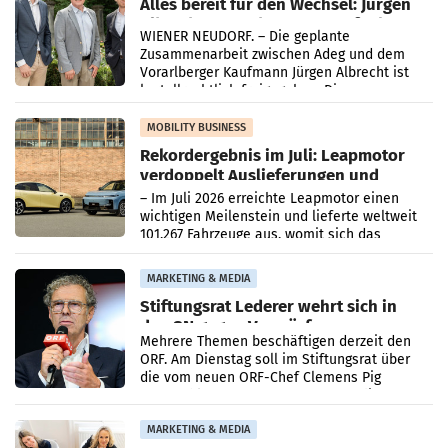
Alles bereit für den Wechsel: Jürgen
Albrecht setzt ab 1.1.2027 auf Adeg
WIENER NEUDORF. – Die geplante
Zusammenarbeit zwischen Adeg und dem
Vorarlberger Kaufmann Jürgen Albrecht ist
kartellrechtlich freigegeben: Die
Bundeswettbewerbsbehörde und der
Bundeskartellanwalt
MOBILITY BUSINESS
Rekordergebnis im Juli: Leapmotor
verdoppelt Auslieferungen und
überschreitet die 100.000er-Marke
– Im Juli 2026 erreichte Leapmotor einen
wichtigen Meilenstein und lieferte weltweit
101.267 Fahrzeuge aus, womit sich das
Ergebnis gegenüber Juli 2025 mehr als
verdoppelte (+102
MARKETING & MEDIA
Stiftungsrat Lederer wehrt sich in
den SN gegen Vorwürfe
Mehrere Themen beschäftigen derzeit den
ORF. Am Dienstag soll im Stiftungsrat über
die vom neuen ORF-Chef Clemens Pig
vorgeschlagenen Besetzungen für die
Direktionen abgestimmt werden.
MARKETING & MEDIA