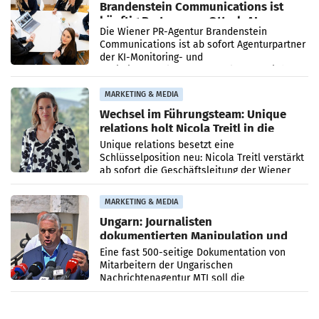
Brandenstein Communications ist
künftig Partner von OtterlyAI
Die Wiener PR-Agentur Brandenstein
Communications ist ab sofort Agenturpartner
der KI-Monitoring- und
Optimierungsplattform OtterlyAI. Damit baut
die Agentur ihr Leistungsportfolio
MARKETING & MEDIA
Wechsel im Führungsteam: Unique
relations holt Nicola Treitl in die
Geschäftsleitung
Unique relations besetzt eine
Schlüsselposition neu: Nicola Treitl verstärkt
ab sofort die Geschäftsleitung der Wiener
PR-Agentur an der Seite von Josef Kalina und
Anna Kalina-Mahr.
MARKETING & MEDIA
Ungarn: Journalisten
dokumentierten Manipulation und
Zensur
Eine fast 500-seitige Dokumentation von
Mitarbeitern der Ungarischen
Nachrichtenagentur MTI soll die
systematische Nachrichten-Manipulation und
Zensur bei der Agentur während der Zeit