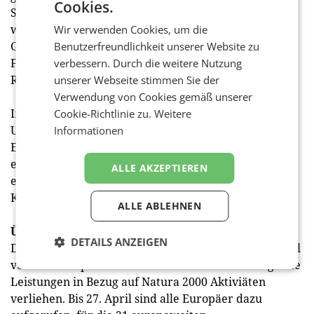
Cookies.
Somit trägt das Netzwerk Natura 2000 auch
wesentlich zum Klimaschutz bei. Die rechtlichen
Wir verwenden Cookies, um die
Grundlagen für Natura 2000- Gebiete bieten die
Benutzerfreundlichkeit unserer Website zu
Fauna-Flora-Habitat-Richtlinie und die Vogelschutz-
verbessern. Durch die weitere Nutzung
Richtlinie.
unserer Webseite stimmen Sie der
Verwendung von Cookies gemäß unserer
In Österreich umfasst das Netzwerk Natura 2000 laut
Cookie-Richtlinie zu.
Weitere
Umweltbundesamt 350 Gebiete, davon sind 272 als
Informationen
Europaschutzgebiete rechtlich verordnet. Die
einzelnen Landesregierungen nominieren
ALLE AKZEPTIEREN
entsprechende Gebiete und melden diese an die EU-
Kommission.
ALLE ABLEHNEN
Über das Voting des „Natura 2000 Awards“
DETAILS ANZEIGEN
Der Natura 2000 Award wird heuer zum sechsten Mal
von der Europäischen Kommission für herausragende
Leistungen in Bezug auf Natura 2000 Aktiviäten
verliehen. Bis 27. April sind alle Europäer dazu