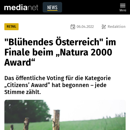
menu
NEWS
Menü
event
draw
06.04.2022
Redaktion
RETAIL
"Blühendes Österreich" im
Finale beim „Natura 2000
Award“
Das öffentliche Voting für die Kategorie
„Citizens’ Award” hat begonnen – jede
Stimme zählt.