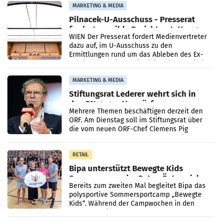
MARKETING & MEDIA
Pilnacek-U-Ausschuss - Presserat
fordert sensible Berichterstattung
WIEN Der Presserat fordert Medienvertreter
dazu auf, im U-Ausschuss zu den
Ermittlungen rund um das Ableben des Ex-
Sektionschefs im Justizministerium, Christian
Pilnacek, auf sensible
MARKETING & MEDIA
Stiftungsrat Lederer wehrt sich in
den SN gegen Vorwürfe
Mehrere Themen beschäftigen derzeit den
ORF. Am Dienstag soll im Stiftungsrat über
die vom neuen ORF-Chef Clemens Pig
vorgeschlagenen Besetzungen für die
Direktionen abgestimmt werden.
RETAIL
Bipa unterstützt Bewegte Kids
Sommercamps im Osten Österreichs
Bereits zum zweiten Mal begleitet Bipa das
polysportive Sommersportcamp „Bewegte
Kids“. Während der Campwochen in den
Monaten Juli und August versorgt das