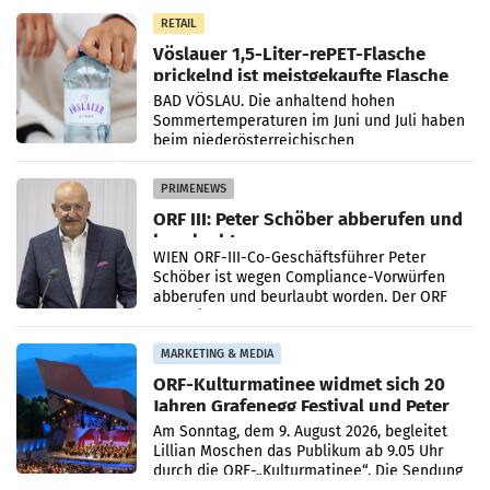
Gestaltungselemente
RETAIL
Vöslauer 1,5-Liter-rePET-Flasche
prickelnd ist meistgekaufte Flasche
Österreichs
BAD VÖSLAU. Die anhaltend hohen
Sommertemperaturen im Juni und Juli haben
beim niederösterreichischen
Getränkehersteller Vöslauer zu deutlichen
Absatzzuwächsen geführt. Während
PRIMENEWS
ORF III: Peter Schöber abberufen und
beurlaubt
WIEN ORF-III-Co-Geschäftsführer Peter
Schöber ist wegen Compliance-Vorwürfen
abberufen und beurlaubt worden. Der ORF
bestätigte gegenüber der APA entsprechende
Medienberichte.
MARKETING & MEDIA
ORF-Kulturmatinee widmet sich 20
Jahren Grafenegg Festival und Peter
Simonischek
Am Sonntag, dem 9. August 2026, begleitet
Lillian Moschen das Publikum ab 9.05 Uhr
durch die ORF-„Kulturmatinee“. Die Sendung