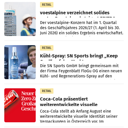
Unternehmen Kinder sowie
RETAIL
voestalpine verzeichnet solides
erstes Quartal und steigert EBITDA
Der voestalpine-Konzern hat im 1. Quartal
des Geschäftsjahres 2026/27 (1. April bis 30.
Juni 2026) ein solides Ergebnis erwirtschaftet.
Der Umsatz stieg im Vergleich zur
Vorjahresperiode
RETAIL
Kühl-Spray: SN Sports bringt „Keep
Cool“ auf den Markt
Die SN Sports GmbH bringt gemeinsam mit
der Firma Feygenblatt FloGu OG einen neuen
Kühl- und Regenerations-Spray auf den
Markt. Das Produkt namens „Keep Cool“ ist zu
100 Prozent
RETAIL
Coca-Cola präsentiert
weiterentwickelte visuelle
Markenidentität
Coca-Cola stellt ab Anfang August eine
weiterentwickelte visuelle Identität seiner
Verpackungen in Österreich vor. Im
Mittelpunkt des Redesigns stehen zentrale