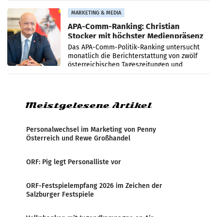
startet mit der Dokumentation „20 Jahre
Grafenegg
MARKETING & MEDIA
APA-Comm-Ranking: Christian
Stocker mit höchster Medienpräsenz
im Juli
Das APA-Comm-Politik-Ranking untersucht
monatlich die Berichterstattung von zwölf
österreichischen Tageszeitungen und
analysiert, welche Politikerinnen und
Politiker Österreichs die
Meistgelesene Artikel
Personalwechsel im Marketing von Penny
Österreich und Rewe Großhandel
ORF: Pig legt Personalliste vor
ORF-Festspielempfang 2026 im Zeichen der
Salzburger Festspiele